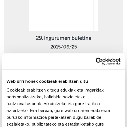
29. Ingurumen buletina
2015/06/25
Web orri honek cookieak erabiltzen ditu
Cookieak erabiltzen ditugu edukiak eta iragarkiak
pertsonalizatzeko, baliabide sozialetako
funtzionaltasunak eskaintzeko eta gure trafikoa
aztertzeko. Era berean, gure web orriaren erabilerari
buruzko informazioa partekatzen dugu baliabide
sozialetako, publizitateko eta estatistiketako gure