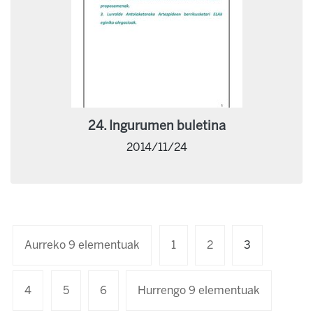
24. Ingurumen buletina
2014/11/24
Aurreko 9 elementuak
1
2
3
4
5
6
Hurrengo 9 elementuak