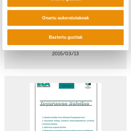
Onartu aukeratutakoak
Baztertu guztiak
27. Ingurumen buletina
2015/03/13