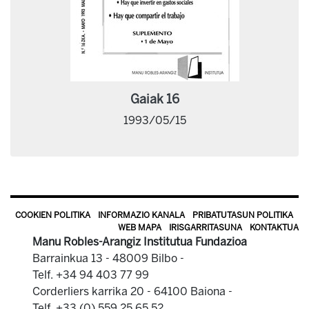
Gaiak 16
1993/05/15
COOKIEN POLITIKA
INFORMAZIO KANALA
PRIBATUTASUN POLITIKA
WEB MAPA
IRISGARRITASUNA
KONTAKTUA
Manu Robles-Arangiz Institutua Fundazioa
Barrainkua 13 - 48009 Bilbo -
Telf. +34 94 403 77 99
Corderliers karrika 20 - 64100 Baiona -
Telf. +33 (0) 559 25 65 52