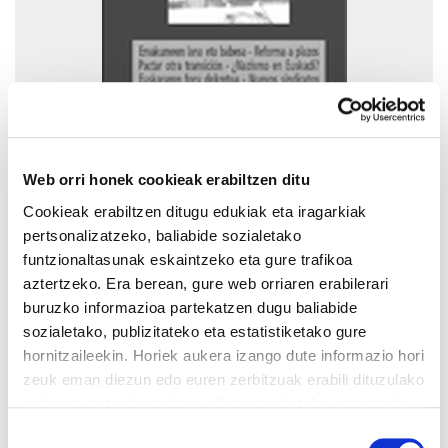
Lan Mundarako Gaiak 28
2001/04/01
Web orri honek cookieak erabiltzen ditu
Cookieak erabiltzen ditugu edukiak eta iragarkiak
pertsonalizatzeko, baliabide sozialetako
funtzionaltasunak eskaintzeko eta gure trafikoa
aztertzeko. Era berean, gure web orriaren erabilerari
buruzko informazioa partekatzen dugu baliabide
sozialetako, publizitateko eta estatistiketako gure
hornitzaileekin. Horiek aukera izango dute informazio hori
zeuk eman diezun edo euren zerbitzuak erabili dituzulako
eskuratu duten bestelako informazio batekin uztartzeko.
Gure web orria erabiltzen jarraitzen baduzu, gure
Baimena