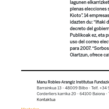
lagunen elkarrizketa
plenas elecciones s
Kioto”. 14 empresa
idazten du: “Iñaki 
decreto del gobier
Publikoak ez, eta 
uso del correo elec
para 2007. “Sorbos
Oiartzun, ofrece ca
Manu Robles-Arangiz Institutua Fundazi
Barrainkua 13 - 48009 Bilbo -
Telf. +34
Corderliers karrika 20 - 64100 Baiona -
Kontaktua