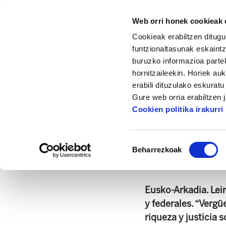
Web orri honek cookieak e
Cookieak erabiltzen ditugu
funtzionaltasunak eskaintz
buruzko informazioa partek
hornitzaileekin. Horiek au
Hasiera
Dokumentazio zentrua
Landeia
erabili dituzulako eskurat
Gure web orria erabiltzen 
Cookien politika irakurri
Baimena
Beharrezkoak
hautatzea
landeia134.pdf
2.5
Eusko-Arkadia. Leir
y federales. “Vergü
riqueza y justicia 