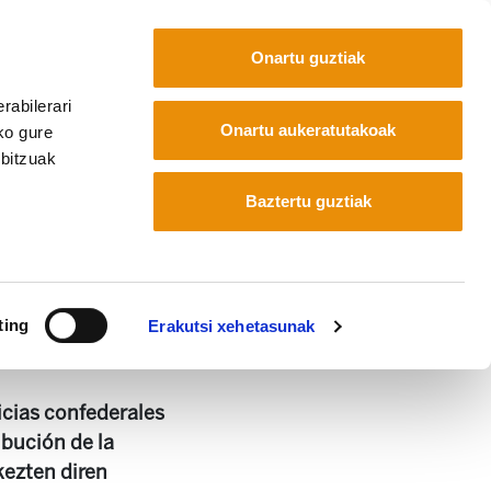
Onartu guztiak
rabilerari
Euskara
Français
Español
Onartu aukeratutakoak
ko gure
rbitzuak
Baztertu guztiak
ting
Erakutsi xehetasunak
icias confederales
ibución de la
kezten diren