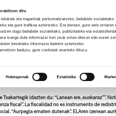
rabiltzen ditu
 edukiak eta iragarkiak pertsonalizatzeko, baliabide sozialetako
eko eta gure trafikoa aztertzeko. Era berean, gure web orriaren e
atzen dugu baliabide sozialetako, publizitateko eta estatistiketa
kera izango dute informazio hori zeuk eman diezun edo euren ze
Landeia 134
u duten bestelako informazio batekin uztartzeko.
jarraitzen baduzu, gure cookieak onartuko dituzu.
Landeia 134
Hobespenak
Estatistika
Marke
 MB
e Txakartegik idazten du: “Lanean ere, euskaraz””. Not
enza fiscal”. La fiscalidad no es instrumento de redistr
social. “Aurpegia ematen dutenak”. ELAren izenean aur