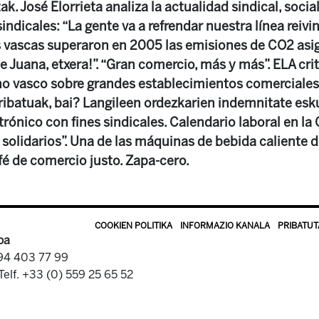
k. José Elorrieta analiza la actualidad sindical, social
indicales: “La gente va a refrendar nuestra línea reivin
s vascas superaron en 2005 las emisiones de CO2 asi
de Juana, etxera!”. “Gran comercio, más y más”. ELA crit
no vasco sobre grandes establecimientos comerciales
pribatuak, bai? Langileen ordezkarien indemnitate esk
trónico con fines sindicales. Calendario laboral en la
 solidarios”. Una de las máquinas de bebida caliente 
fé de comercio justo. Zapa-cero.
COOKIEN POLITIKA
INFORMAZIO KANALA
PRIBATUT
oa
 94 403 77 99
Telf. +33 (0) 559 25 65 52