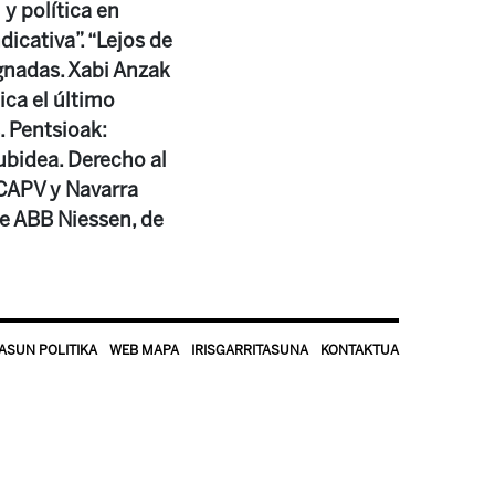
 y política en
dicativa”. “Lejos de
gnadas. Xabi Anzak
ica el último
. Pentsioak:
ubidea. Derecho al
 CAPV y Navarra
de ABB Niessen, de
ASUN POLITIKA
WEB MAPA
IRISGARRITASUNA
KONTAKTUA