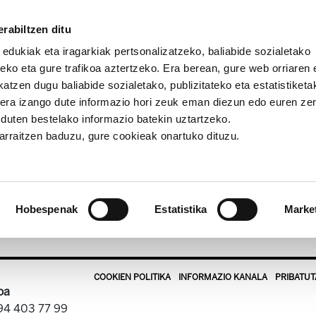
rabiltzen ditu
 edukiak eta iragarkiak pertsonalizatzeko, baliabide sozialetako
eko eta gure trafikoa aztertzeko. Era berean, gure web orriaren e
atzen dugu baliabide sozialetako, publizitateko eta estatistiketa
kera izango dute informazio hori zeuk eman diezun edo euren ze
Landeia 86
u duten bestelako informazio batekin uztartzeko.
jarraitzen baduzu, gure cookieak onartuko dituzu.
Landeia 86
Hobespenak
Estatistika
Marke
.9 MB
COOKIEN POLITIKA
INFORMAZIO KANALA
PRIBATUT
oa
 94 403 77 99