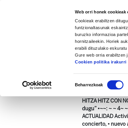
Web orri honek cookieak e
Cookieak erabiltzen ditugu
funtzionaltasunak eskaintz
buruzko informazioa partek
hornitzaileekin. Horiek au
Hasiera
Dokumentazio zentrua
Landeia
erabili dituzulako eskurat
Gure web orria erabiltzen 
Cookien politika irakurri
Baimena
Beharrezkoak
hautatzea
HITZA HITZ CON NO
dugu” •~~: ~ ~ 4~ ~: 
ACTUALIDAD Activid
concierto, • nuevo