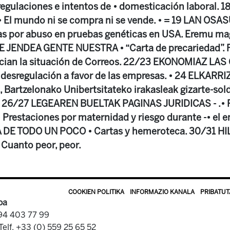
egulaciones e intentos de • domesticación laboral.
El mundo ni se compra ni se vende. • = 19 LAN OS
 por abuso en pruebas genéticas en USA. Eremu mag
RE JENDEA GENTE NUESTRA • “Carta de precariedad”. 
cian la situación de Correos. 22/23 EKONOMIAZ L
esregulación a favor de las empresas. • 24 ELKARR
, Bartzelonako Unibertsitateko irakasleak gizarte-sol
 ‘. 26/27 LEGEAREN BUELTAK PAGINAS JURIDICAS - .• P
 Prestaciones por maternidad y riesgo durante -• el em
DE TODO UN POCO • Cartas y hemeroteca. 30/31 H
uanto peor, peor.
COOKIEN POLITIKA
INFORMAZIO KANALA
PRIBATUT
oa
 94 403 77 99
Telf. +33 (0) 559 25 65 52