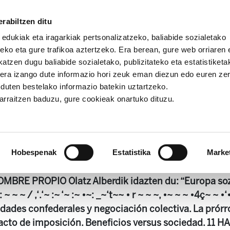
rabiltzen ditu
 edukiak eta iragarkiak pertsonalizatzeko, baliabide sozialetako
eko eta gure trafikoa aztertzeko. Era berean, gure web orriaren e
atzen dugu baliabide sozialetako, publizitateko eta estatistiketa
kera izango dute informazio hori zeuk eman diezun edo euren ze
Landeia 98
u duten bestelako informazio batekin uztartzeko.
jarraitzen baduzu, gure cookieak onartuko dituzu.
Landeia 98
Hobespenak
Estatistika
Marke
MBRE PROPIO Olatz Alberdik idazten du: “Europa soz
~ ~ ~ / ,‘.‘~ :~ ‘~ :~ •~: _~‘t~~ • r ~ ~ ~, •~ ~ ~ •4ç~ ~
ades confederales y negociación colectiva. La prórro
 acto de imposición. Beneficios versus sociedad. 1