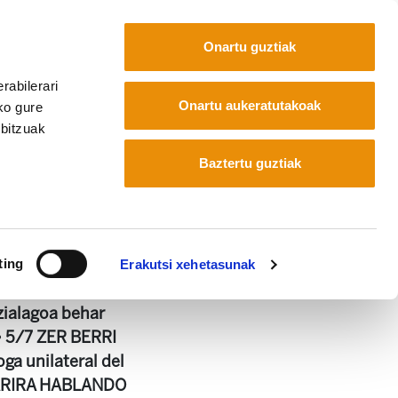
Onartu guztiak
rabilerari
Euskara
Français
Español
Onartu aukeratutakoak
ko gure
rbitzuak
Baztertu guztiak
ting
Erakutsi xehetasunak
ialagoa behar
 •‘• 5/7 ZER BERRI
ga unilateral del
1 HARIRA HABLANDO