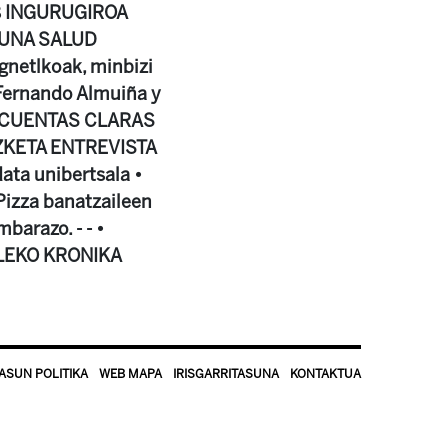
 18 INGURUGIROA
ASUNA SALUD
netlkoak, minbizi
Fernando Almuiña y
AS CUENTAS CLARAS
IZKETA ENTREVISTA
data unibertsala •
izza banatzaileen
barazo. - - •
ILEKO KRONIKA
ASUN POLITIKA
WEB MAPA
IRISGARRITASUNA
KONTAKTUA