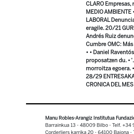
CLARO Empresas, r
MEDIO AMBIENTE • 
LABORAL Denuncias
eragile. 20/21 GU
Andrés Ruiz denun
Cumbre OMC: Más d
• • Daniel Raventós
proposatzen du. •
morroitza egoera. •
28/29 ENTRESAKA 
CRONICA DEL MES C
Manu Robles-Arangiz Institutua Fundazi
Barrainkua 13 - 48009 Bilbo -
Telf. +34
Corderliers karrika 20 - 64100 Baiona -