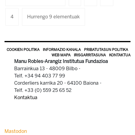
4
Hurrengo 9 elementuak
COOKIEN POLITIKA
INFORMAZIO KANALA
PRIBATUTASUN POLITIKA
WEB MAPA
IRISGARRITASUNA
KONTAKTUA
Manu Robles-Arangiz Institutua Fundazioa
Barrainkua 13 - 48009 Bilbo -
Telf. +34 94 403 77 99
Corderliers karrika 20 - 64100 Baiona -
Telf. +33 (0) 559 25 65 52
Kontaktua
Mastodon