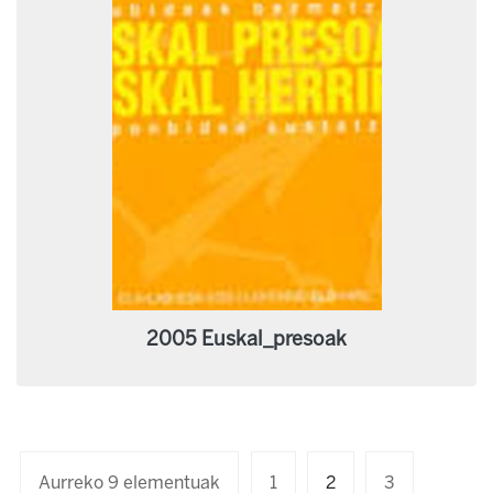
2005 Euskal_presoak
Aurreko 9 elementuak
1
2
3