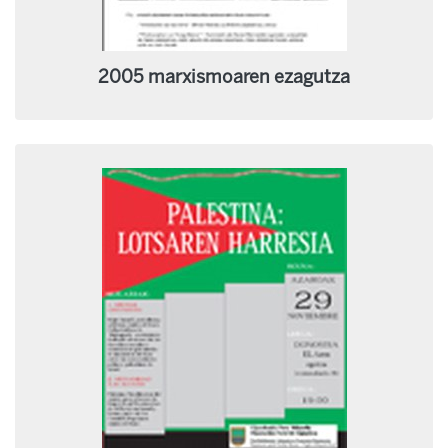
2005 marxismoaren ezagutza