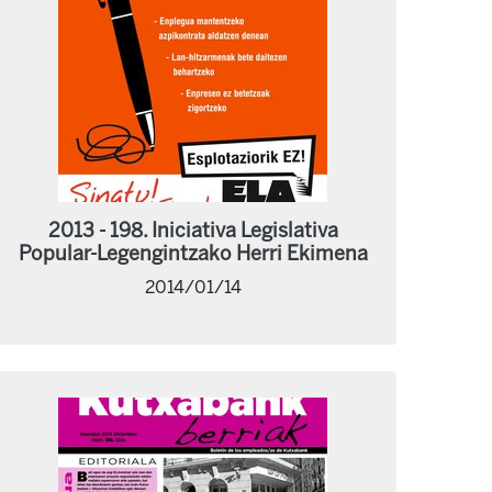
2013 - 198. Iniciativa Legislativa
Popular-Legengintzako Herri Ekimena
2014/01/14