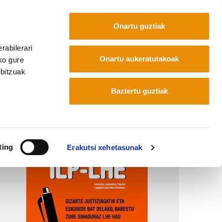
Onartu guztiak
rabilerari
Euskara
Français
Español
Onartu aukeratutakoak
ko gure
rbitzuak
Baztertu guztiak
ting
Erakutsi xehetasunak