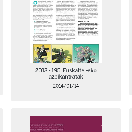
2013 - 195. Euskaltel-eko
azpikantratak
2014/01/14