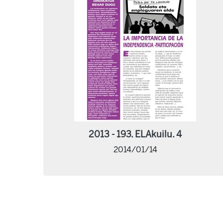
2013 - 193. ELAkuilu. 4
2014/01/14