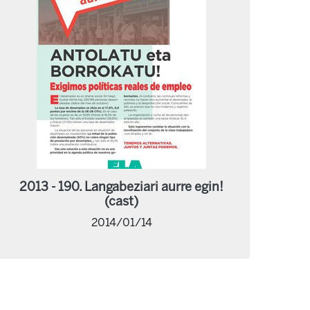
2013 - 190. Langabeziari aurre egin!
(cast)
2014/01/14