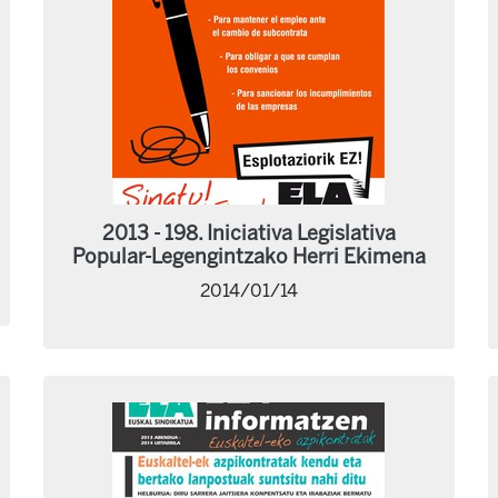
2013 - 198. Iniciativa Legislativa
Popular-Legengintzako Herri Ekimena
2014/01/14