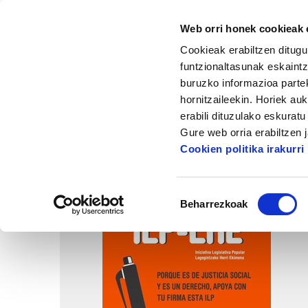
Web orri honek cookieak e
Cookieak erabiltzen ditugu
funtzionaltasunak eskaintz
buruzko informazioa partek
hornitzaileekin. Horiek au
Hasiera
Dokumentazio zentrua
Propaga
erabili dituzulako eskurat
Gure web orria erabiltzen 
Cookien politika irakurri
Baimena
Beharrezkoak
hautatzea