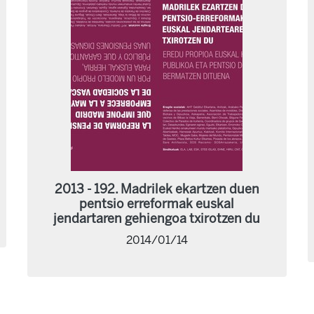
2013 - 192. Madrilek ekartzen duen
pentsio erreformak euskal
jendartaren gehiengoa txirotzen du
2014/01/14