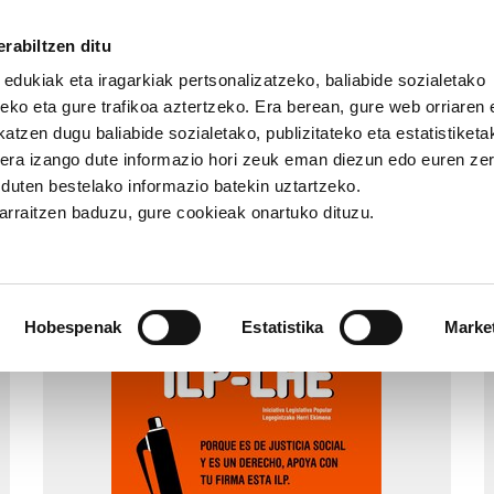
rabiltzen ditu
 edukiak eta iragarkiak pertsonalizatzeko, baliabide sozialetako
eko eta gure trafikoa aztertzeko. Era berean, gure web orriaren e
atzen dugu baliabide sozialetako, publizitateko eta estatistiketa
kera izango dute informazio hori zeuk eman diezun edo euren ze
nda
2013
u duten bestelako informazio batekin uztartzeko.
jarraitzen baduzu, gure cookieak onartuko dituzu.
2013
Hobespenak
Estatistika
Marke