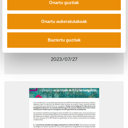
Onartu guztiak
Onartu aukeratutakoak
Baztertu guztiak
2023 - 3. Ostalaritza marken hitzarmen
estatalari ez
2023/07/27