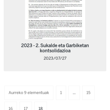
2023 - 2. Sukalde eta Garbiketan
kontsolidazioa
2023/07/27
Aurreko 9 elementuak
1
...
15
16
17
18