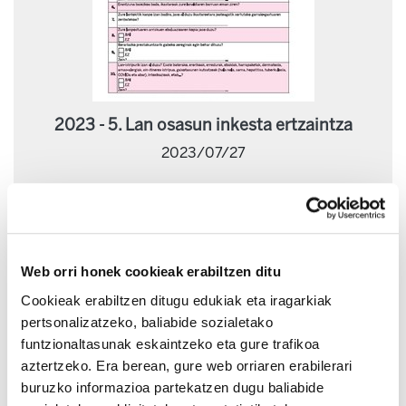
2023 - 5. Lan osasun inkesta ertzaintza
2023/07/27
Web orri honek cookieak erabiltzen ditu
Cookieak erabiltzen ditugu edukiak eta iragarkiak
pertsonalizatzeko, baliabide sozialetako
funtzionaltasunak eskaintzeko eta gure trafikoa
aztertzeko. Era berean, gure web orriaren erabilerari
buruzko informazioa partekatzen dugu baliabide