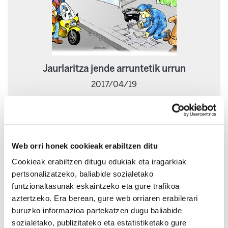
Jaurlaritza jende arruntetik urrun
2017/04/19
Web orri honek cookieak erabiltzen ditu
Cookieak erabiltzen ditugu edukiak eta iragarkiak
pertsonalizatzeko, baliabide sozialetako
funtzionaltasunak eskaintzeko eta gure trafikoa
aztertzeko. Era berean, gure web orriaren erabilerari
buruzko informazioa partekatzen dugu baliabide
sozialetako, publizitateko eta estatistiketako gure