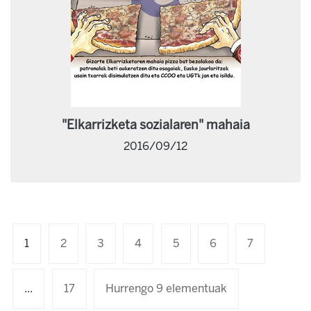
"Elkarrizketa sozialaren" mahaia
2016/09/12
1
2
3
4
5
6
7
...
17
Hurrengo 9 elementuak