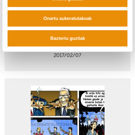
Onartu aukeratutakoak
Baztertu guztiak
Garaipenak ospatu
2017/02/07