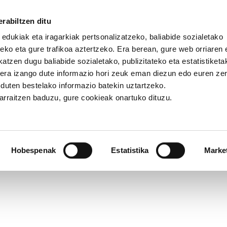
rabiltzen ditu
 edukiak eta iragarkiak pertsonalizatzeko, baliabide sozialetako
eko eta gure trafikoa aztertzeko. Era berean, gure web orriaren e
atzen dugu baliabide sozialetako, publizitateko eta estatistiketa
kera izango dute informazio hori zeuk eman diezun edo euren ze
u duten bestelako informazio batekin uztartzeko.
jarraitzen baduzu, gure cookieak onartuko dituzu.
ikonoak
Hobespenak
Estatistika
Marke