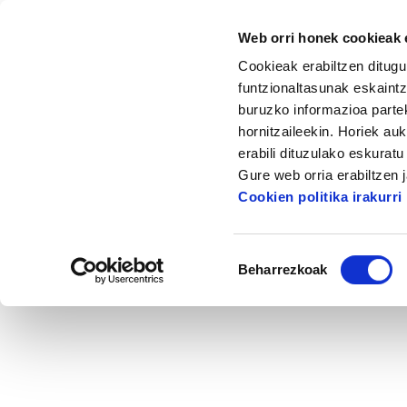
Web orri honek cookieak e
Cookieak erabiltzen ditugu
funtzionaltasunak eskaintz
buruzko informazioa partek
hornitzaileekin. Horiek au
Hasiera
Irudiak
Zaharrak
ikonoak
erabili dituzulako eskurat
Gure web orria erabiltzen 
Cookien politika irakurri
Baimena
Beharrezkoak
hautatzea