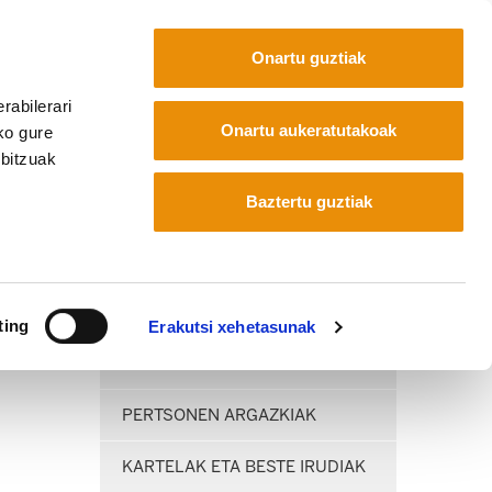
Onartu guztiak
rabilerari
Euskara
Français
Español
Onartu aukeratutakoak
ko gure
rbitzuak
Baztertu guztiak
ting
Erakutsi xehetasunak
ZAHARRAK
PERTSONEN ARGAZKIAK
KARTELAK ETA BESTE IRUDIAK