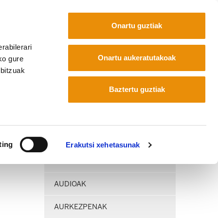
Onartu guztiak
rabilerari
Euskara
Français
Español
Onartu aukeratutakoak
ko gure
rbitzuak
Baztertu guztiak
 txikienetakoa da
ting
Erakutsi xehetasunak
BIDEOAK
AUDIOAK
AURKEZPENAK