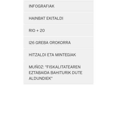
INFOGRAFIAK
HAINBAT EKITALDI
RIO + 20
I26 GREBA OROKORRA
HITZALDI ETA MINTEGIAK
MUÑOZ: "FISKALITATEAREN
EZTABAIDA BAHITURIK DUTE
ALDUNDIEK"