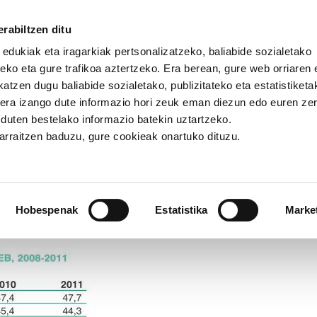
rabiltzen ditu
 edukiak eta iragarkiak pertsonalizatzeko, baliabide sozialetako
eko eta gure trafikoa aztertzeko. Era berean, gure web orriaren e
atzen dugu baliabide sozialetako, publizitateko eta estatistiketa
kera izango dute informazio hori zeuk eman diezun edo euren ze
 Euskal Herriko presio fiskala Europako txikienetakoa da
u duten bestelako informazio batekin uztartzeko.
jarraitzen baduzu, gure cookieak onartuko dituzu.
iko presio fiskala Europako
Hobespenak
Estatistika
Marke