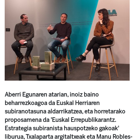
Aberri Egunaren atarian, inoiz baino
beharrezkoagoa da Euskal Herriaren
subiranotasuna aldarrikatzea, eta horretarako
proposamena da 'Euskal Errepublikarantz.
Estrategia subiranista hauspotzeko gakoak'
liburua, Txalaparta argitaltxeak eta Manu Robles-