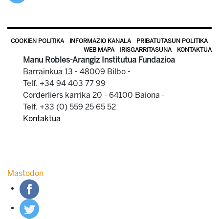
COOKIEN POLITIKA
INFORMAZIO KANALA
PRIBATUTASUN POLITIKA
WEB MAPA
IRISGARRITASUNA
KONTAKTUA
Manu Robles-Arangiz Institutua Fundazioa
Barrainkua 13 - 48009 Bilbo -
Telf. +34 94 403 77 99
Corderliers karrika 20 - 64100 Baiona -
Telf. +33 (0) 559 25 65 52
Kontaktua
Mastodon