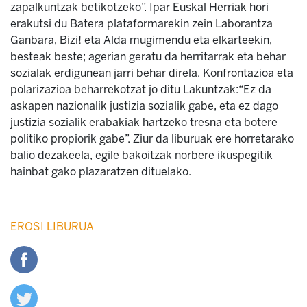
zapalkuntzak betikotzeko”. Ipar Euskal Herriak hori
erakutsi du Batera plataformarekin zein Laborantza
Ganbara, Bizi! eta Alda mugimendu eta elkarteekin,
besteak beste; agerian geratu da herritarrak eta behar
sozialak erdigunean jarri behar direla. Konfrontazioa eta
polarizazioa beharrekotzat jo ditu Lakuntzak:“Ez da
askapen nazionalik justizia sozialik gabe, eta ez dago
justizia sozialik erabakiak hartzeko tresna eta botere
politiko propiorik gabe”. Ziur da liburuak ere horretarako
balio dezakeela, egile bakoitzak norbere ikuspegitik
hainbat gako plazaratzen dituelako.
EROSI LIBURUA