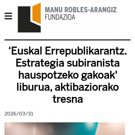
‘Euskal Errepublikarantz.
Estrategia subiranista
hauspotzeko gakoak'
liburua, aktibaziorako
tresna
2026/03/31