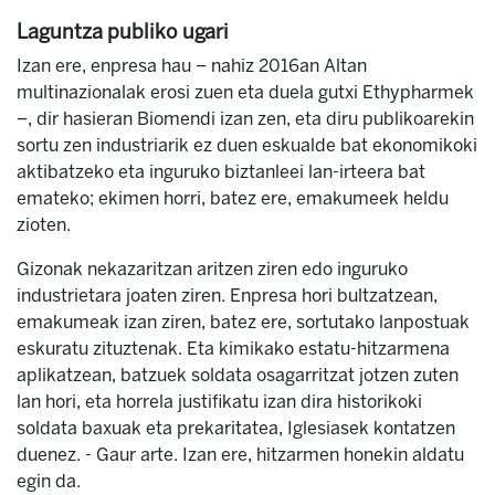
Laguntza publiko ugari
Izan ere, enpresa hau – nahiz 2016an Altan
multinazionalak erosi zuen eta duela gutxi Ethypharmek
–, dir hasieran Biomendi izan zen, eta diru publikoarekin
sortu zen industriarik ez duen eskualde bat ekonomikoki
aktibatzeko eta inguruko biztanleei lan-irteera bat
emateko; ekimen horri, batez ere, emakumeek heldu
zioten.
Gizonak nekazaritzan aritzen ziren edo inguruko
industrietara joaten ziren. Enpresa hori bultzatzean,
emakumeak izan ziren, batez ere, sortutako lanpostuak
eskuratu zituztenak. Eta kimikako estatu-hitzarmena
aplikatzean, batzuek soldata osagarritzat jotzen zuten
lan hori, eta horrela justifikatu izan dira historikoki
soldata baxuak eta prekaritatea, Iglesiasek kontatzen
duenez. - Gaur arte. Izan ere, hitzarmen honekin aldatu
egin da.