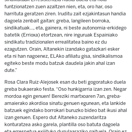
funtzionatzen zuen azaltzen nien, eta, oro har, oso
harrituta geratzen ziren. Iruditu zait ezjakintasun handia
dagoela zenbait gaitan: greba, langileen borroka,
sindikatuak..., eta, gainera, ni beste autonomia-erkidego
batetik (Errioxa) etortzean, nire inguruak Espainiako
sindikatu tradizionalen errealitatea baino ez du
ezagutzen. Orain, Altanekin izandako gatazkari esker
eta ni han nagoenez, ELAko afiliatu gisa, sindikalismoa
egiteko beste modu batzuk daudela jakin ahal izan
dute.”
Rosa Clara Ruiz-Alejosek esan du beti gogoratuko duela
greba bukaerako festa. “Oso hunkigarria izan zen. Negar
mordoa egin genuen! Bereziki martxoaren 7an, greba-
amaierako akordioa sinatu genuen egunean, eta lankide
batzuek egindako borrokari buruzko bideo bat ikusi ahal
izan genuen. Espero dut Altaneko zuzendaritza
konturatzea asko garela, plantilla oso batuta dagoela
eta errespetua exijituko dugulaaraziko gaituela. Orain ez