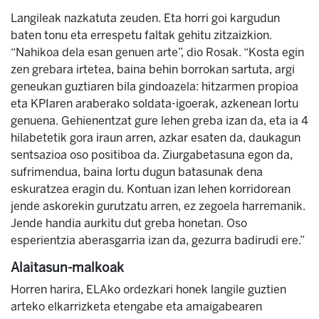
Langileak nazkatuta zeuden. Eta horri goi kargudun
baten tonu eta errespetu faltak gehitu zitzaizkion.
“Nahikoa dela esan genuen arte”, dio Rosak. “Kosta egin
zen grebara irtetea, baina behin borrokan sartuta, argi
geneukan guztiaren bila gindoazela: hitzarmen propioa
eta KPIaren araberako soldata-igoerak, azkenean lortu
genuena. Gehienentzat gure lehen greba izan da, eta ia 4
hilabetetik gora iraun arren, azkar esaten da, daukagun
sentsazioa oso positiboa da. Ziurgabetasuna egon da,
sufrimendua, baina lortu dugun batasunak dena
eskuratzea eragin du. Kontuan izan lehen korridorean
jende askorekin gurutzatu arren, ez zegoela harremanik.
Jende handia aurkitu dut greba honetan. Oso
esperientzia aberasgarria izan da, gezurra badirudi ere.”
Alaitasun-malkoak
Horren harira, ELAko ordezkari honek langile guztien
arteko elkarrizketa etengabe eta amaigabearen