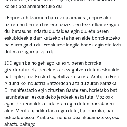
kolektiboa ahalbidetuko du.
«Enpresa-hitzarmen hau ez da amaiera, enpresako
harreman berrien hasiera baizik. Jendeak elkar ezagutu
du, batasuna indartu du, taldea egin du, eta beren
eskubideak aldarrikatzeko eta haien alde borrokatzeko
beldurra galdu du; emakume langile horiek egin eta lortu
dutena izugarria izan da.
100 egun baino gehiago kalean, beren borroka
gizarteratuz eta denek elkar ezagutzen duten eskualde
bat inplikatuz. Eusko Legebiltzarreko eta Arabako Foru
Aldundiko Industria Batzordean azaldu zuten gatazka.
Bi manifestazio egin zituzten Gasteizen, horietako bat
larunbatean, eskualdeko jendeak eskatuta. Mozioak
egon dira zonaldeko udaletan egin duten borrokaren
alde. Meritu handiko lana egin dute, bai borroka, bai
eskualde osoa, Arabako mendialdea, ikusarazteko, oso
ahaztu baitago.