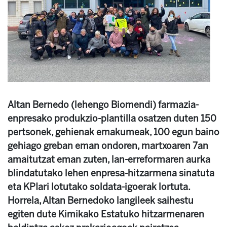
Altan Bernedo (lehengo Biomendi) farmazia-
enpresako produkzio-plantilla osatzen duten 150
pertsonek, gehienak emakumeak, 100 egun baino
gehiago greban eman ondoren, martxoaren 7an
amaitutzat eman zuten, lan-erreformaren aurka
blindatutako lehen enpresa-hitzarmena sinatuta
eta KPIari lotutako soldata-igoerak lortuta.
Horrela, Altan Bernedoko langileek saihestu
egiten dute Kimikako Estatuko hitzarmenaren