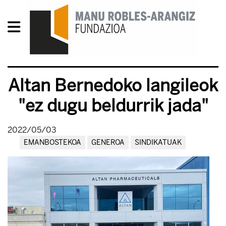
Altan Bernedoko langileok
"ez dugu beldurrik jada"
2022/05/03
EMANBOSTEKOA
GENEROA
SINDIKATUAK