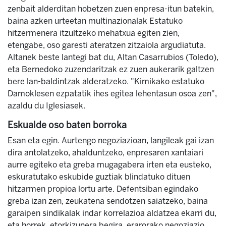
zenbait alderditan hobetzen zuen enpresa-itun batekin,
baina azken urteetan multinazionalak Estatuko
hitzermenera itzultzeko mehatxua egiten zien,
etengabe, oso garesti ateratzen zitzaiola argudiatuta.
Altanek beste lantegi bat du, Altan Casarrubios (Toledo),
eta Bernedoko zuzendaritzak ez zuen aukerarik galtzen
bere lan-baldintzak alderatzeko. "Kimikako estatuko
Damoklesen ezpatatik ihes egitea lehentasun osoa zen",
azaldu du Iglesiasek.
Eskualde oso baten borroka
Esan eta egin. Aurtengo negoziazioan, langileak gai izan
dira antolatzeko, ahalduntzeko, enpresaren xantaiari
aurre egiteko eta greba mugagabera irten eta eusteko,
eskuratutako eskubide guztiak blindatuko dituen
hitzarmen propioa lortu arte. Defentsiban egindako
greba izan zen, zeukatena sendotzen saiatzeko, baina
garaipen sindikalak indar korrelazioa aldatzea ekarri du,
eta horrek, etorkizunera begira, erarorako negoziazio