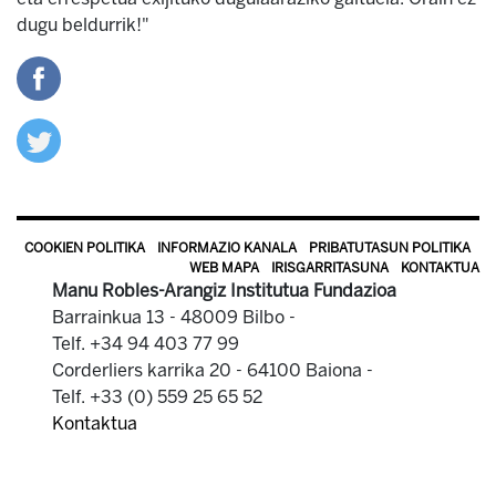
dugu beldurrik!"
COOKIEN POLITIKA
INFORMAZIO KANALA
PRIBATUTASUN POLITIKA
WEB MAPA
IRISGARRITASUNA
KONTAKTUA
Manu Robles-Arangiz Institutua Fundazioa
Barrainkua 13 - 48009 Bilbo -
Telf. +34 94 403 77 99
Corderliers karrika 20 - 64100 Baiona -
Telf. +33 (0) 559 25 65 52
Kontaktua