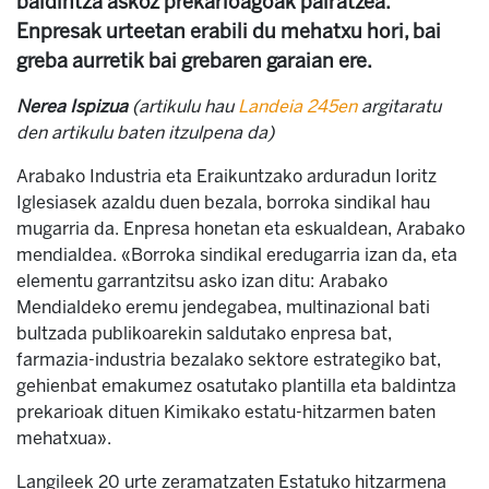
baldintza askoz prekarioagoak pairatzea.
Enpresak urteetan erabili du mehatxu hori, bai
greba aurretik bai grebaren garaian ere.
Nerea Ispizua
(artikulu hau
Landeia 245en
argitaratu
den artikulu baten itzulpena da)
Arabako Industria eta Eraikuntzako arduradun Ioritz
Iglesiasek azaldu duen bezala, borroka sindikal hau
mugarria da. Enpresa honetan eta eskualdean, Arabako
mendialdea. «Borroka sindikal eredugarria izan da, eta
elementu garrantzitsu asko izan ditu: Arabako
Mendialdeko eremu jendegabea, multinazional bati
bultzada publikoarekin saldutako enpresa bat,
farmazia-industria bezalako sektore estrategiko bat,
gehienbat emakumez osatutako plantilla eta baldintza
prekarioak dituen Kimikako estatu-hitzarmen baten
mehatxua».
Langileek 20 urte zeramatzaten Estatuko hitzarmena