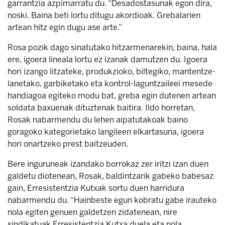
garrantzia azpimarratu du. “Desadostasunak egon dira,
noski. Baina beti lortu ditugu akordioak. Grebalarien
artean hitz egin dugu ase arte.”
Rosa pozik dago sinatutako hitzarmenarekin, baina, hala
ere, igoera lineala lortu ez izanak damutzen du. Igoera
hori izango litzateke, produkzioko, biltegiko, mantentze-
lanetako, garbiketako eta kontrol-laguntzaileei mesede
handiagoa egiteko modu bat, greba egin dutenen artean
soldata baxuenak dituztenak baitira. Ildo horretan,
Rosak nabarmendu du lehen aipatutakoak baino
goragoko kategorietako langileen elkartasuna, igoera
hori onartzeko prest baitzeuden.
Bere inguruneak izandako borrokaz zer iritzi izan duen
galdetu diotenean, Rosak, baldintzarik gabeko babesaz
gain, Erresistentzia Kutxak sortu duen harridura
nabarmendu du. “Hainbeste egun kobratu gabe irauteko
nola egiten genuen galdetzen zidatenean, nire
sindikatuak Erresistentzia Kutxa duela eta nola