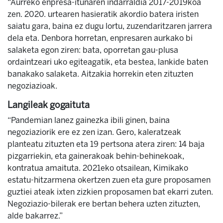
“Aurreko enpresa-itunaren indarraldia 2017-2019koa
zen. 2020. urtearen hasieratik akordio batera iristen
saiatu gara, baina ez dugu lortu, zuzendaritzaren jarrera
dela eta. Denbora horretan, enpresaren aurkako bi
salaketa egon ziren: bata, oporretan gau-plusa
ordaintzeari uko egiteagatik, eta bestea, lankide baten
banakako salaketa. Aitzakia horrekin eten zituzten
negoziazioak.
Langileak gogaituta
“Pandemian lanez gainezka ibili ginen, baina
negoziaziorik ere ez zen izan. Gero, kaleratzeak
planteatu zituzten eta 19 pertsona atera ziren: 14 baja
pizgarriekin, eta gainerakoak behin-behinekoak,
kontratua amaituta. 2021eko otsailean, Kimikako
estatu-hitzarmena okertzen zuen eta gure proposamen
guztiei ateak ixten zizkien proposamen bat ekarri zuten.
Negoziazio-bilerak ere bertan behera uzten zituzten,
alde bakarrez.”