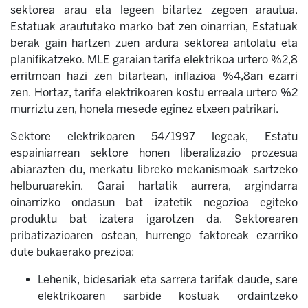
sektorea arau eta legeen bitartez zegoen arautua.
Estatuak araututako marko bat zen oinarrian, Estatuak
berak gain hartzen zuen ardura sektorea antolatu eta
planifikatzeko. MLE garaian tarifa elektrikoa urtero %2,8
erritmoan hazi zen bitartean, inflazioa %4,8an ezarri
zen. Hortaz, tarifa elektrikoaren kostu erreala urtero %2
murriztu zen, honela mesede eginez etxeen patrikari.
Sektore elektrikoaren 54/1997 legeak, Estatu
espainiarrean sektore honen liberalizazio prozesua
abiarazten du, merkatu libreko mekanismoak sartzeko
helburuarekin. Garai hartatik aurrera, argindarra
oinarrizko ondasun bat izatetik negozioa egiteko
produktu bat izatera igarotzen da. Sektorearen
pribatizazioaren ostean, hurrengo faktoreak ezarriko
dute bukaerako prezioa:
Lehenik, bidesariak eta sarrera tarifak daude, sare
elektrikoaren sarbide kostuak ordaintzeko