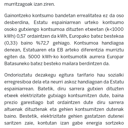
murritzagoak izan ziren.
Gainontzeko kontsumo bandetan errealitatea ez da oso
desberdina, Estatu espainiarrean urteko kontsumo
osoko gutxiengo kontsumoa dituzten etxeetan (k<1000
kWh) 0,57 ordaintzen da kWh, Europako batez bestekoa
(0,33) baino %72,7 gehiago. Kontsumoa handiagoa
denean, Estatuaren eta EB arteko diferentzia murriztu
egiten da. 5000 kWh-ko kontsumotik a
urrera Europar
Batasuneko batez besteko mailara berdintzen da.
Ondorioztatu dezakegu egitura tarifario hau sozialki
erregresiboa dela eta neurri askoz handiagoan da Estatu
espainiarrean. Batetik, diru sarrera gutxien dituzten
etxeek elektrizitate gutxiago kontsumitzen dute, baina
prezio garestiago bat ordaintzen dute diru sarrera
altuenak dituztenak eta gehien kontsumitzen dutenak
baino. Bestetik, elektrizitate gehien gastatzen dutenei
saritzen zaie, kontutan izan gabe energia sortzeko