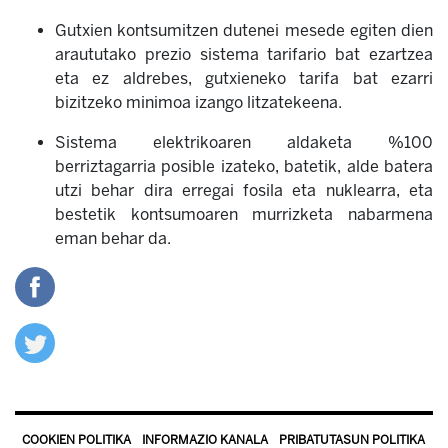
Gutxien kontsumitzen dutenei mesede egiten dien
araututako prezio sistema tarifario bat ezartzea
eta ez aldrebes, gutxieneko tarifa bat ezarri
bizitzeko minimoa izango litzatekeena.
Sistema elektrikoaren aldaketa %100
berriztagarria posible izateko, batetik, alde batera
utzi behar dira erregai fosila eta nuklearra, eta
bestetik kontsumoaren murrizketa nabarmena
eman behar da.
COOKIEN POLITIKA
INFORMAZIO KANALA
PRIBATUTASUN POLITIKA