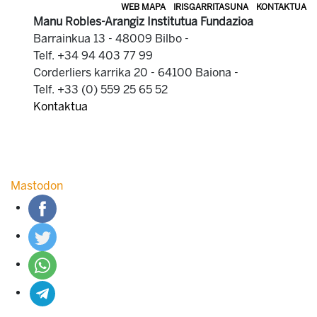
WEB MAPA
IRISGARRITASUNA
KONTAKTUA
Manu Robles-Arangiz Institutua Fundazioa
Barrainkua 13 - 48009 Bilbo -
Telf. +34 94 403 77 99
Corderliers karrika 20 - 64100 Baiona -
Telf. +33 (0) 559 25 65 52
Kontaktua
Mastodon