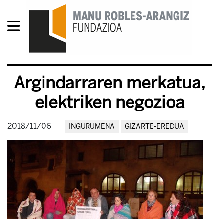
Argindarraren merkatua,
elektriken negozioa
2018/11/06
INGURUMENA
GIZARTE-EREDUA