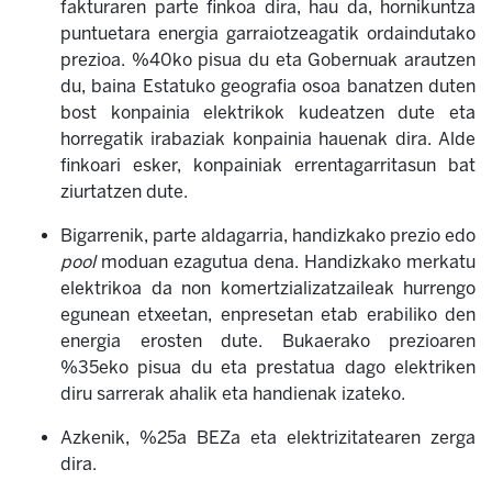
fakturaren parte finkoa dira, hau da, hornikuntza
puntuetara energia garraiotzeagatik ordaindutako
prezioa. %40ko pisua du eta Gobernuak arautzen
du, baina Estatuko geografia osoa banatzen duten
bost konpainia elektrikok kudeatzen dute eta
horregatik irabaziak konpainia hauenak dira. Alde
finkoari esker, konpainiak errentagarritasun bat
ziurtatzen dute.
Bigarrenik, parte aldagarria, handizkako prezio edo
pool
moduan ezagutua dena. Handizkako merkatu
elektrikoa da non komertzializatzaileak hurrengo
egunean etxeetan, enpresetan etab erabiliko den
energia erosten dute. Bukaerako prezioaren
%35eko pisua du eta prestatua dago elektriken
diru sarrerak ahalik eta handienak izateko.
Azkenik, %25a BEZa eta elektrizitatearen zerga
dira.