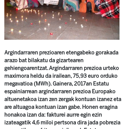
Argindarraren prezioaren etengabeko gorakada
arazo bat bilakatu da gizartearen
gehiengoarentzat. Argindarraren prezioa urteko
maximora heldu da irailean, 75,93 euro orduko
megavatioa (MWh). Gainera, 2017an Estatu
espainiarrean argindarraren prezioa Europako
altuenetakoa izan zen zergak kontuan izanez eta
are altuagoa kontuan izan gabe. Honen eragina
honakoa izan da: fakturei aurre egin ezin
izateagatik 4,6 miloi pertsona dira jada pobrezia