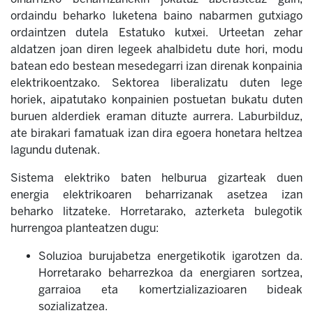
ordaindu beharko luketena baino nabarmen gutxiago
ordaintzen dutela Estatuko kutxei. Urteetan zehar
aldatzen joan diren legeek ahalbidetu dute hori, modu
batean edo bestean mesedegarri izan direnak konpainia
elektrikoentzako. Sektorea liberalizatu duten lege
horiek, aipatutako konpainien postuetan bukatu duten
buruen alderdiek eraman dituzte aurrera.
Laburbilduz,
ate birakari famatuak izan dira egoera honetara heltzea
lagundu dutenak.
Sistema elektriko baten helburua gizarteak duen
energia elektrikoaren beharrizanak asetzea izan
beharko litzateke. Horretarako, azterketa bulegotik
hurrengoa planteatzen dugu:
Soluzioa burujabetza energetikotik igarotzen da.
Horretarako beharrezkoa da energiaren
sortzea,
garraioa eta komertzializazioaren bideak
sozializatzea.