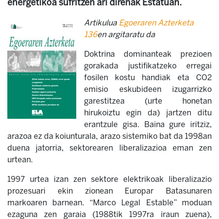
energetikoa sufritzen ari direnak Estatuan.
Artikulua
Egoeraren Azterketa
136
en argitaratu da
Doktrina dominanteak prezioen
gorakada justifikatzeko erregai
fosilen kostu handiak eta CO2
emisio eskubideen izugarrizko
garestitzea (urte honetan
hirukoiztu egin da) jartzen ditu
erantzule gisa. Baina gure iritziz,
arazoa ez da koiunturala, arazo sistemiko bat da 1998an
duena jatorria, sektorearen liberalizazioa eman zen
urtean.
1997 urtea izan zen sektore elektrikoak liberalizazio
prozesuari ekin zionean Europar Batasunaren
markoaren barnean. “Marco Legal Estable” moduan
ezaguna zen garaia (1988tik 1997ra iraun zuena),