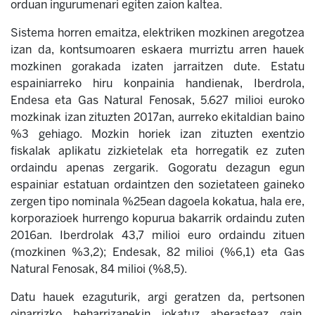
orduan ingurumenari egiten zaion kaltea.
Sistema horren emaitza, elektriken mozkinen aregotzea
izan da, kontsumoaren eskaera murriztu arren hauek
mozkinen gorakada izaten jarraitzen dute. Estatu
e
spainiarreko hiru konpainia handienak, Iberdrola,
Endesa eta Gas Natural Fenosak, 5.627 milioi euroko
mozkinak izan zituzten 2017an, aurreko ekitaldian baino
%3 gehiago. Mozkin horiek izan zituzten exentzio
fiskalak aplikatu zizkietelak eta horregatik ez zuten
ordaindu apenas zergarik. Gogoratu dezagun egun
espainiar estatuan ordaintzen den sozietateen gaineko
zergen tipo nominala %25ea
n dagoela kokatua, hala ere,
korporazioek hurrengo kopurua bakarrik ordaindu zuten
2016an. Iberdrolak 43,7 milioi euro ordaindu zituen
(mozkinen %3,2); Endesak, 82 milioi (%6,1) eta Gas
Natural Fenosak, 84 milioi (%8,5).
Datu hauek ezaguturik, argi geratzen da,
pertsonen
oinarrizko beharrizanekin jokatuz aberasteaz gain,