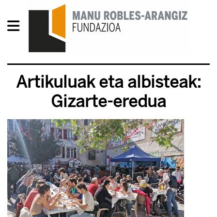
Artikuluak eta albisteak:
Gizarte-eredua