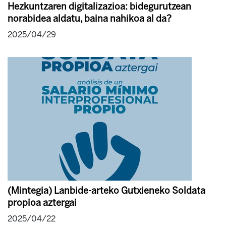
Hezkuntzaren digitalizazioa: bidegurutzean
norabidea aldatu, baina nahikoa al da?
2025/04/29
(Mintegia) Lanbide-arteko Gutxieneko Soldata
propioa aztergai
2025/04/22