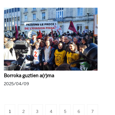
Borroka guztien a(r)ma
2025/04/09
1
2
3
4
5
6
7