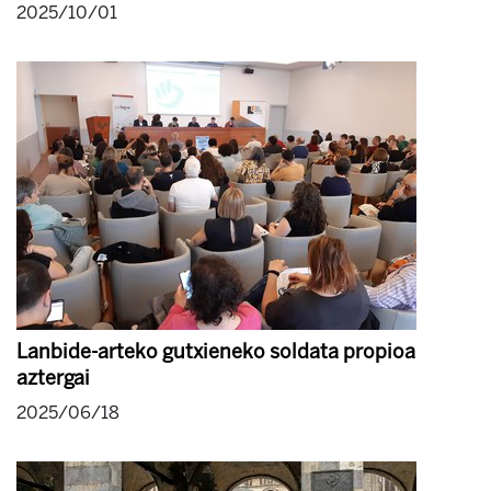
2025/10/01
Lanbide-arteko gutxieneko soldata propioa
aztergai
2025/06/18