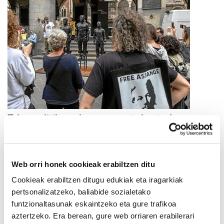
Teknopolitika: askapenaren eta kontrolaren
artean
2025/06/17
Web orri honek cookieak erabiltzen ditu
Cookieak erabiltzen ditugu edukiak eta iragarkiak
pertsonalizatzeko, baliabide sozialetako
funtzionaltasunak eskaintzeko eta gure trafikoa
aztertzeko. Era berean, gure web orriaren erabilerari