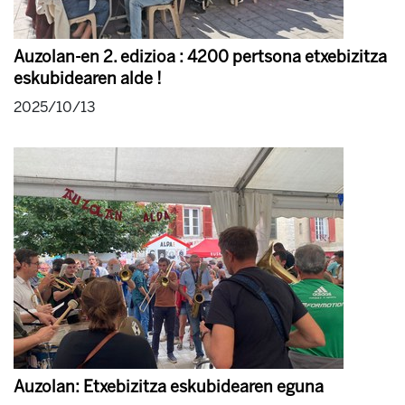
Auzolan-en 2. edizioa : 4200 pertsona etxebizitza
eskubidearen alde !
2025/10/13
Auzolan: Etxebizitza eskubidearen eguna