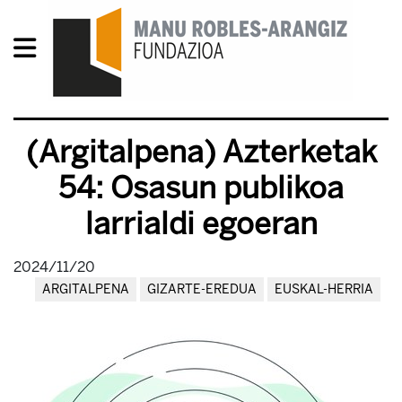
(Argitalpena) Azterketak
54: Osasun publikoa
larrialdi egoeran
2024/11/20
ARGITALPENA
GIZARTE-EREDUA
EUSKAL-HERRIA