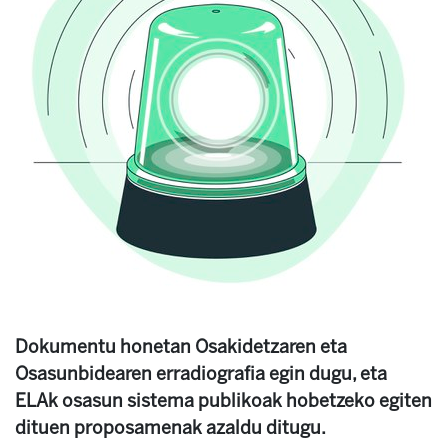
Dokumentu honetan Osakidetzaren eta
Osasunbidearen erradiografia egin dugu, eta
ELAk osasun sistema publikoak hobetzeko egiten
dituen proposamenak azaldu ditugu.