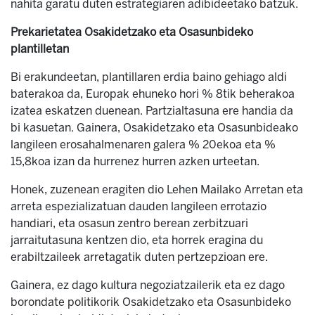
nahita garatu duten estrategiaren adibideetako batzuk.
Prekarietatea Osakidetzako eta Osasunbideko
plantilletan
Bi erakundeetan, plantillaren erdia baino gehiago aldi
baterakoa da, Europak ehuneko hori % 8tik beherakoa
izatea eskatzen duenean. Partzialtasuna ere handia da
bi kasuetan. Gainera, Osakidetzako eta Osasunbideako
langileen erosahalmenaren galera % 20ekoa eta %
15,8koa izan da hurrenez hurren azken urteetan.
Honek, zuzenean eragiten dio Lehen Mailako Arretan eta
arreta espezializatuan dauden langileen errotazio
handiari, eta osasun zentro berean zerbitzuari
jarraitutasuna kentzen dio, eta horrek eragina du
erabiltzaileek arretagatik duten pertzepzioan ere.
Gainera, ez dago kultura negoziatzailerik eta ez dago
borondate politikorik Osakidetzako eta Osasunbideko