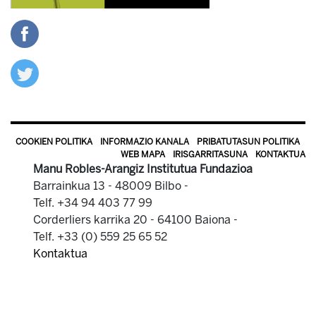
COOKIEN POLITIKA
INFORMAZIO KANALA
PRIBATUTASUN POLITIKA
WEB MAPA
IRISGARRITASUNA
KONTAKTUA
Manu Robles-Arangiz Institutua Fundazioa
Barrainkua 13 - 48009 Bilbo -
Telf. +34 94 403 77 99
Corderliers karrika 20 - 64100 Baiona -
Telf. +33 (0) 559 25 65 52
Kontaktua