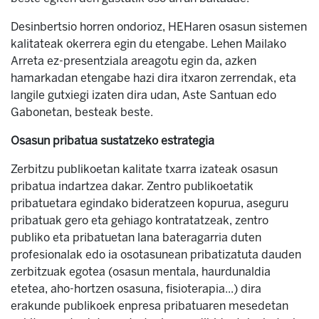
Desinbertsio horren ondorioz, HEHaren osasun sistemen
kalitateak okerrera egin du etengabe. Lehen Mailako
Arreta ez-presentziala areagotu egin da, azken
hamarkadan etengabe hazi dira itxaron zerrendak, eta
langile gutxiegi izaten dira udan, Aste Santuan edo
Gabonetan, besteak beste.
Osasun pribatua sustatzeko estrategia
Zerbitzu publikoetan kalitate txarra izateak osasun
pribatua indartzea dakar. Zentro publikoetatik
pribatuetara egindako bideratzeen kopurua, aseguru
pribatuak gero eta gehiago kontratatzeak, zentro
publiko eta pribatuetan lana bateragarria duten
profesionalak edo ia osotasunean pribatizatuta dauden
zerbitzuak egotea (osasun mentala, haurdunaldia
etetea, aho-hortzen osasuna, fisioterapia...) dira
erakunde publikoek enpresa pribatuaren mesedetan