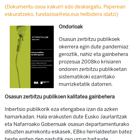
(Dokumentu osoa irakurri edo deskargatu. Paperean
eskuratzeko, fundazioa@ela.eus helbidera idatzi)
Ondorioak
Osasun zerbitzu publikoek
okerrera egin dute pandemiaz
geroztik, nahiz eta gainbehera
prozesua 2008ko krisiaren
ondoren zerbitzu publikoetan
sistematikoki ezarritako
murrizketatik datorren.
Osasun zerbitzu publikoen kalitatea gainbehera
Inbertsio publikorik eza etengabea izan da azken
hamarkadan. Hala erakusten dute Eusko Jaurlaritzak
eta Nafarroako Gobernuak osasun departamenturako
dituzten aurrekontu eskasek, EBko herrialdeetan batez
beste egiten den gastutik oso urrun baitaude.