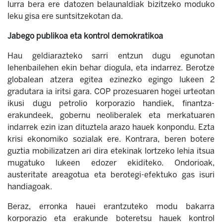
lurra bera ere datozen belaunaldiak bizitzeko moduko
leku gisa ere suntsitzekotan da.
Jabego publikoa eta kontrol demokratikoa
Hau geldiarazteko sarri entzun dugu egunotan
lehenbailehen ekin behar diogula, eta indarrez. Berotze
globalean atzera egitea ezinezko egingo lukeen 2
gradutara ia iritsi gara. COP prozesuaren hogei urteotan
ikusi dugu petrolio korporazio handiek, finantza-
erakundeek, gobernu neoliberalek eta merkatuaren
indarrek ezin izan dituztela arazo hauek konpondu. Ezta
krisi ekonomiko sozialak ere. Kontrara, beren botere
guztia mobilizatzen ari dira etekinak lortzeko lehia itsua
mugatuko lukeen edozer ekiditeko. Ondorioak,
austeritate areagotua eta berotegi-efektuko gas isuri
handiagoak.
Beraz, erronka hauei erantzuteko modu bakarra
korporazio eta erakunde boteretsu hauek kontrol