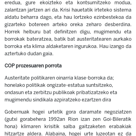
eredua, gure ekoizteko eta kontsumitzeko modua,
zalantzan jartzen ari da. Krisi hauetatik irteteko sistema
aldatu beharra dago, eta hau lortzeko ezinbestekoa da
gizarteko botereen arteko oreka zeharo desberdina.
Horrek helburu bat definitzen digu, mugimendu eta
borrokak bateratzea, batik bat austeritatearen aurkako
borroka eta klima aldaketaren ingurukoa. Hau izango da
aztertuko dudan gaia.
COP prozesuaren porrota
Austeritate politikaren oinarria klase-borroka da;
honelako politikak ongizate-estatua suntsitzeko,
ondasun eta zerbitzu publikoak pribatizatzeko eta
mugimendu sindikala azpiratzeko ezartzen dira
Gobernuak hogei urtetik gora daramate negoziatzen
(gutxi gorabehera 1992an Rion izan zen Goi-Bileratik
hona) klimaren krisitik salba gaitzaketen erabakiak
hitzartze aldera. Alabaina, hogei urte luzeotan ez da