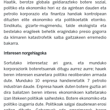
Haatik, berotze globala geldiarazteko botere sozial,
politiko eta ekonomiko hori ez da agintean dauden eta
petrolio korporazio eta finantza handiak kontrolpean
dituzten elite ekonomiko eta politikoetatik etorriko.
Sindikatu, gizarte-mugimendu, talde ekologista eta
bestelako eragileek behetik eragindako presio gogorra
da klimaren katastrofetik salba gaitzakeen erremedio
bakarra.
Interesen norgehiagoka
Sortutako interesetaz ari gara, eta munduko
korporaziorik boteretsuenak ditugu aurrez aurre; hauek
beren interesen esanetara politiko neoliberalen armada
dute. Munduko 10 enpresa handienetatik 7 petrolio
industrian daude. Enpresa hauek duten botere guztia ari
dira baliatzen beren interes ekonomikoen kaltetarako
izan litekeen politikak saihesteko. Botere ekonomiko eta
politiko izugarria dute. Politikoak salgai daudenean erosi