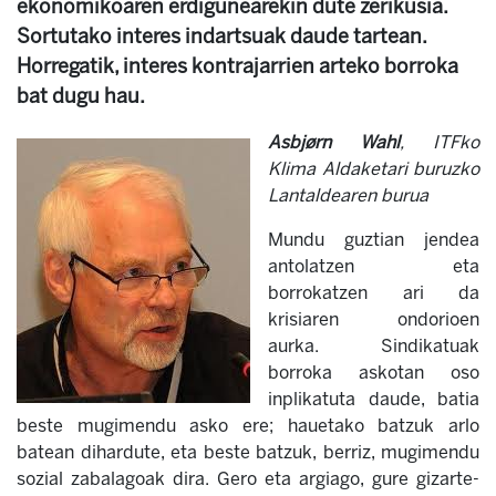
ekonomikoaren erdigunearekin dute zerikusia.
Sortutako interes indartsuak daude tartean.
Horregatik, interes kontrajarrien arteko borroka
bat dugu hau.
Asbjørn Wahl
, ITFko
Klima Aldaketari buruzko
Lantaldearen burua
Mundu guztian jendea
antolatzen eta
borrokatzen ari da
krisiaren ondorioen
aurka. Sindikatuak
borroka askotan oso
inplikatuta daude, batia
beste mugimendu asko ere; hauetako batzuk arlo
batean dihardute, eta beste batzuk, berriz, mugimendu
sozial zabalagoak dira. Gero eta argiago, gure gizarte-