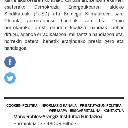
klima aldaketaren kontrako kanpainari. Zenbait ekimen,
esaterako Demokrazia Energetikoaren aldeko
Sindikatuak (TUED) eta Enplegu Klimatikoen sare
Globala, aurrerapauso handiak izan dira. Orain
borrokarako prest dauden koalizio handiak behar
ditugu, agenda erradikalagoa, militantzia handiagoa eta,
horrekin batera, behetik eragindako presio gero eta
handiagoa.
COOKIEN POLITIKA
INFORMAZIO KANALA
PRIBATUTASUN POLITIKA
WEB MAPA
IRISGARRITASUNA
KONTAKTUA
Manu Robles-Arangiz Institutua Fundazioa
Barrainkua 13 - 48009 Bilbo -