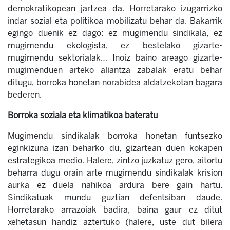
demokratikopean jartzea da. Horretarako izugarrizko
indar sozial eta politikoa mobilizatu behar da. Bakarrik
egingo duenik ez dago: ez mugimendu sindikala, ez
mugimendu ekologista, ez bestelako gizarte-
mugimendu sektorialak… Inoiz baino areago gizarte-
mugimenduen arteko aliantza zabalak eratu behar
ditugu, borroka honetan norabidea aldatzekotan bagara
bederen.
Borroka soziala eta klimatikoa bateratu
Mugimendu sindikalak borroka honetan funtsezko
eginkizuna izan beharko du, gizartean duen kokapen
estrategikoa medio. Halere, zintzo juzkatuz gero, aitortu
beharra dugu orain arte mugimendu sindikalak krision
aurka ez duela nahikoa ardura bere gain hartu.
Sindikatuak mundu guztian defentsiban daude.
Horretarako arrazoiak badira, baina gaur ez ditut
xehetasun handiz aztertuko (halere, uste dut bilera