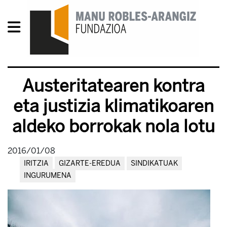
Austeritatearen kontra
eta justizia klimatikoaren
aldeko borrokak nola lotu
2016/01/08
IRITZIA
GIZARTE-EREDUA
SINDIKATUAK
INGURUMENA