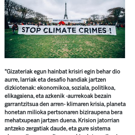
"Gizateriak egun hainbat krisiri egin behar dio
aurre, larriak eta desafio handiak jartzen
dizkiotenak: ekonomikoa, soziala, politikoa,
elikagaiena, eta azkenik -aurrekoak bezain
garrantzitsua den arren- klimaren krisia, planeta
honetan milioka pertsonaren biziraupena bera
mehatxupean jartzen duena. Krision jatorrian
antzeko zergatiak daude, eta gure sistema