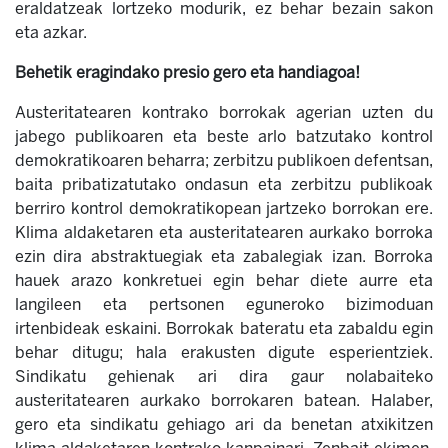
eraldatzeak lortzeko modurik, ez behar bezain sakon
eta azkar.
Behetik eragindako presio gero eta handiagoa!
Austeritatearen kontrako borrokak agerian uzten du
jabego publikoaren eta beste arlo batzutako kontrol
demokratikoaren beharra; zerbitzu publikoen defentsan,
baita pribatizatutako ondasun eta zerbitzu publikoak
berriro kontrol demokratikopean jartzeko borrokan ere.
Klima aldaketaren eta austeritatearen aurkako borroka
ezin dira abstraktuegiak eta zabalegiak izan. Borroka
hauek arazo konkretuei egin behar diete aurre eta
langileen eta pertsonen eguneroko bizimoduan
irtenbideak eskaini. Borrokak bateratu eta zabaldu egin
behar ditugu; hala erakusten digute esperientziek.
Sindikatu gehienak ari dira gaur nolabaiteko
austeritatearen aurkako borrokaren batean. Halaber,
gero eta sindikatu gehiago ari da benetan atxikitzen