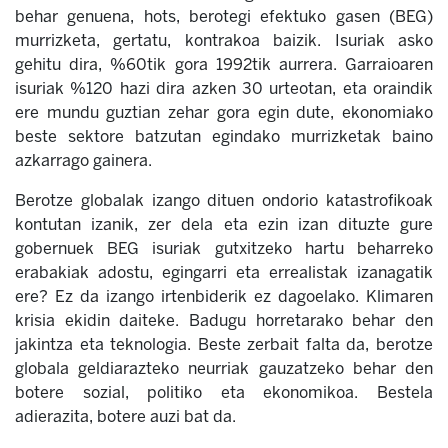
behar genuena, hots, berotegi efektuko gasen (BEG)
murrizketa, gertatu, kontrakoa baizik. Isuriak asko
gehitu dira, %60tik gora 1992tik aurrera. Garraioaren
isuriak %120 hazi dira azken 30 urteotan, eta oraindik
ere mundu guztian zehar gora egin dute, ekonomiako
beste sektore batzutan egindako murrizketak baino
azkarrago gainera.
Berotze globalak izango dituen ondorio katastrofikoak
kontutan izanik, zer dela eta ezin izan dituzte gure
gobernuek BEG isuriak gutxitzeko hartu beharreko
erabakiak adostu, egingarri eta errealistak izanagatik
ere? Ez da izango irtenbiderik ez dagoelako. Klimaren
krisia ekidin daiteke. Badugu horretarako behar den
jakintza eta teknologia. Beste zerbait falta da, berotze
globala geldiarazteko neurriak gauzatzeko behar den
botere sozial, politiko eta ekonomikoa. Bestela
adierazita, botere auzi bat da.