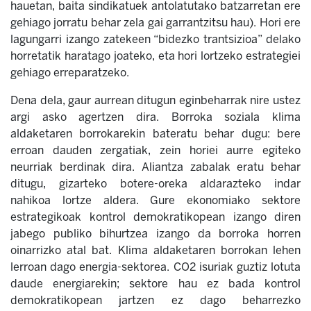
hauetan, baita sindikatuek antolatutako batzarretan ere
gehiago jorratu behar zela gai garrantzitsu hau). Hori ere
lagungarri izango zatekeen “bidezko trantsizioa” delako
horretatik haratago joateko, eta hori lortzeko estrategiei
gehiago erreparatzeko.
Dena dela, gaur aurrean ditugun eginbeharrak nire ustez
argi asko agertzen dira. Borroka soziala klima
aldaketaren borrokarekin bateratu behar dugu: bere
erroan dauden zergatiak, zein horiei aurre egiteko
neurriak berdinak dira. Aliantza zabalak eratu behar
ditugu, gizarteko botere-oreka aldarazteko indar
nahikoa lortze aldera. Gure ekonomiako sektore
estrategikoak kontrol demokratikopean izango diren
jabego publiko bihurtzea izango da borroka horren
oinarrizko atal bat. Klima aldaketaren borrokan lehen
lerroan dago energia-sektorea. CO2 isuriak guztiz lotuta
daude energiarekin; sektore hau ez bada kontrol
demokratikopean jartzen ez dago beharrezko