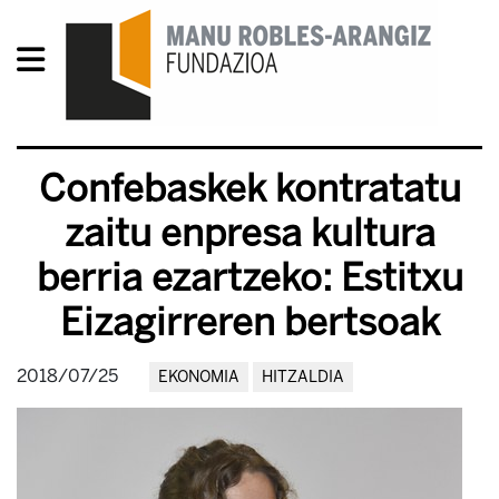
Confebaskek kontratatu
zaitu enpresa kultura
berria ezartzeko: Estitxu
Eizagirreren bertsoak
2018/07/25
EKONOMIA
HITZALDIA