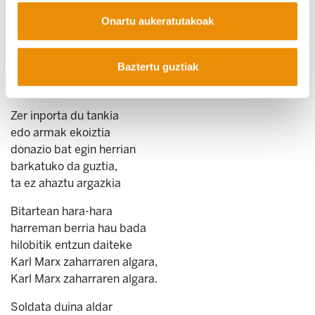
Enpresaren ugazaba
Onartu aukeratutakoak
gerentearen osaba
lehen zapaltzaile kabroi bat zen ta
Baztertu guztiak
orain guztion aita da,
orain guztion aita da
Zer inporta du tankia
edo armak ekoiztia
donazio bat egin herrian
barkatuko da guztia,
ta ez ahaztu argazkia
Bitartean hara-hara
harreman berria hau bada
hilobitik entzun daiteke
Karl Marx zaharraren algara,
Karl Marx zaharraren algara.
Soldata duina aldar