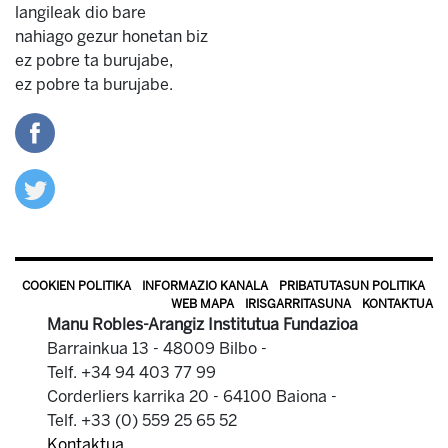
langileak dio bare
nahiago gezur honetan biz
ez pobre ta burujabe,
ez pobre ta burujabe.
COOKIEN POLITIKA
INFORMAZIO KANALA
PRIBATUTASUN POLITIKA
WEB MAPA
IRISGARRITASUNA
KONTAKTUA
Manu Robles-Arangiz Institutua Fundazioa
Barrainkua 13 - 48009 Bilbo -
Telf. +34 94 403 77 99
Corderliers karrika 20 - 64100 Baiona -
Telf. +33 (0) 559 25 65 52
Kontaktua