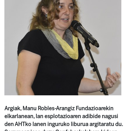
Argiak, Manu Robles-Arangiz Fundazioarekin
elkarlanean, lan esplotazioaren adibide nagusi
den AHTko lanen inguruko liburua argitaratu du.