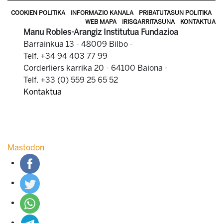
COOKIEN POLITIKA
INFORMAZIO KANALA
PRIBATUTASUN POLITIKA
WEB MAPA
IRISGARRITASUNA
KONTAKTUA
Manu Robles-Arangiz Institutua Fundazioa
Barrainkua 13 - 48009 Bilbo -
Telf. +34 94 403 77 99
Corderliers karrika 20 - 64100 Baiona -
Telf. +33 (0) 559 25 65 52
Kontaktua
Mastodon