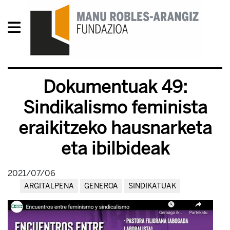
Dokumentuak 49:
Sindikalismo feminista
eraikitzeko hausnarketa
eta ibilbideak
2021/07/06
ARGITALPENA
GENEROA
SINDIKATUAK