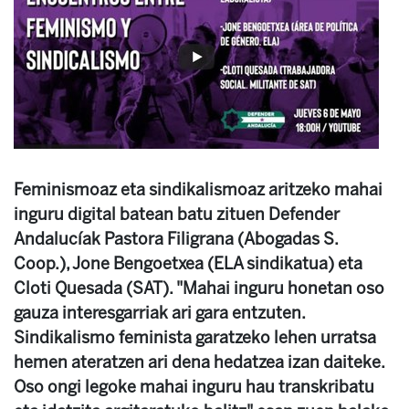
Feminismoaz eta sindikalismoaz aritzeko mahai
inguru digital batean batu zituen Defender
Andalucíak Pastora Filigrana (Abogadas S.
Coop.), Jone Bengoetxea (ELA sindikatua) eta
Cloti Quesada (SAT). "Mahai inguru honetan oso
gauza interesgarriak ari gara entzuten.
Sindikalismo feminista garatzeko lehen urratsa
hemen ateratzen ari dena hedatzea izan daiteke.
Oso ongi legoke mahai inguru hau transkribatu