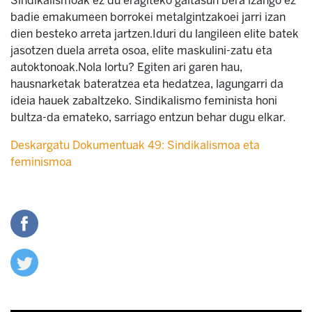
Sindikalismoak ez du eragiteko gaitasun bera izango ez
badie emakumeen borrokei metalgintzakoei jarri izan
dien besteko arreta jartzen.Iduri du langileen elite batek
jasotzen duela arreta osoa, elite maskulini-zatu eta
autoktonoak.Nola lortu? Egiten ari garen hau,
hausnarketak bateratzea eta hedatzea, lagungarri da
ideia hauek zabaltzeko. Sindikalismo feminista honi
bultza-da emateko, sarriago entzun behar dugu elkar.
Deskargatu Dokumentuak 49: Sindikalismoa eta
feminismoa