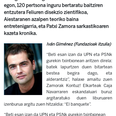
egon, 120 pertsona inguru bertaratu baitziren
entzutera Feliuren disekzio zientifikoa,
Aiestaranen azalpen teoriko baina
entretenigarria, eta Patxi Zamora sarkastikoaren
kazeta kronika.
Iván Giménez (Fundazioak itzulia)
“
Beti esan izan da UPN eta PSNk
gurekin txintxonean aritzen direla
:
batek lapurtzen duen bitartean
bestea begira dago, eta
alderantziz”, halaxe amaitu zuen
Zamorak Kontuz! Elkarteak Caja
Navarraren eskandaluari buruz
argitaratuko duen liburuaren
izenburua argitu zuen hitzaldia: “El banquete”.
“
Beti esan izan da UPN eta PSNk gurekin txintxonean