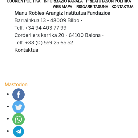
COOKIEN POLITIKA
INFORMAZIO KANALA
PRIBATUTASUN POLITIKA
WEB MAPA
IRISGARRITASUNA
KONTAKTUA
Manu Robles-Arangiz Institutua Fundazioa
Barrainkua 13 - 48009 Bilbo -
Telf. +34 94 403 77 99
Corderliers karrika 20 - 64100 Baiona -
Telf. +33 (0) 559 25 65 52
Kontaktua
Mastodon