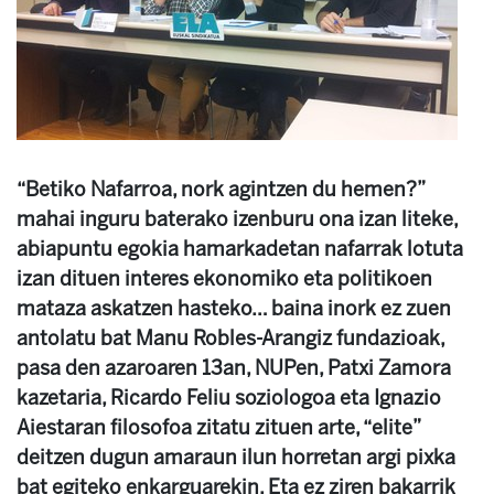
“Betiko Nafarroa, nork agintzen du hemen?”
mahai inguru baterako izenburu ona izan liteke,
abiapuntu egokia hamarkadetan nafarrak lotuta
izan dituen interes ekonomiko eta politikoen
mataza askatzen hasteko… baina inork ez zuen
antolatu bat Manu Robles-Arangiz fundazioak,
pasa den azaroaren 13an, NUPen, Patxi Zamora
kazetaria, Ricardo Feliu soziologoa eta Ignazio
Aiestaran filosofoa zitatu zituen arte, “elite”
deitzen dugun amaraun ilun horretan argi pixka
bat egiteko enkarguarekin. Eta ez ziren bakarrik