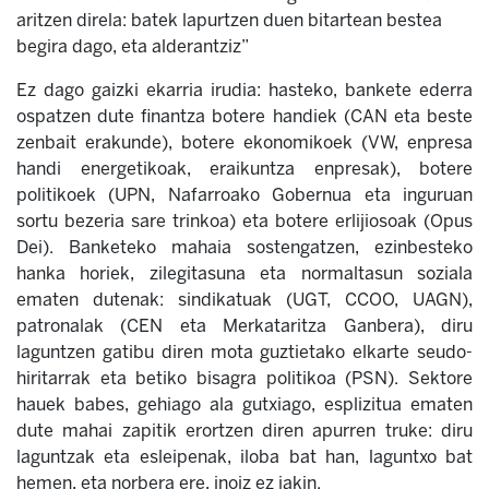
aritzen direla
: batek lapurtzen duen bitartean bestea
begira dago, eta alderantziz”
Ez dago gaizki ekarria irudia: hasteko, bankete ederra
ospatzen dute finantza botere handiek (CAN eta beste
zenbait erakunde), botere ekonomikoek (VW, enpresa
handi energetikoak, eraikuntza enpresak), botere
politikoek (UPN, Nafarroako Gobernua eta inguruan
sortu bezeria sare trinkoa) eta botere erlijiosoak (Opus
Dei). Banketeko mahaia sostengatzen, ezinbesteko
hanka horiek, zilegitasuna eta normaltasun soziala
ematen dutenak: sindikatuak (UGT, CCOO, UAGN),
patronalak (CEN eta Merkataritza Ganbera), diru
laguntzen gatibu diren mota guztietako elkarte seudo-
hiritarrak eta betiko bisagra politikoa (PSN). Sektore
hauek babes, gehiago ala gutxiago, esplizitua ematen
dute mahai zapitik erortzen diren apurren truke: diru
laguntzak eta esleipenak, iloba bat han, laguntxo bat
hemen, eta norbera ere, inoiz ez jakin.