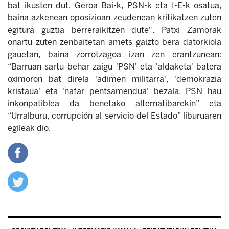
bat ikusten dut, Geroa Bai-k, PSN-k eta I-E-k osatua,
baina azkenean oposizioan zeudenean kritikatzen zuten
egitura guztia berreraikitzen dute". Patxi Zamorak
onartu zuten zenbaitetan amets gaizto bera datorkiola
gauetan, baina zorrotzagoa izan zen erantzunean:
“Barruan sartu behar zaigu 'PSN' eta 'aldaketa' batera
oximoron bat direla 'adimen militarra', 'demokrazia
kristaua' eta 'nafar pentsamendua' bezala. PSN hau
inkonpatiblea da benetako alternatibarekin” eta
“Urralburu, corrupción al servicio del Estado” liburuaren
egileak dio.