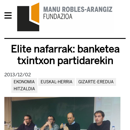
Elite nafarrak: banketea
txintxon partidarekin
2013/12/02
EKONOMIA
EUSKAL-HERRIA
GIZARTE-EREDUA
HITZALDIA