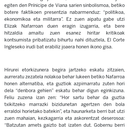
egiten den Prínicipe de Viana sarien sinbolismoa, betiko
botere faktikoen presentzia nabarmenduz: “politikoa,
ekonomikoa eta militarra”. Ez zuen aipatu gabe utzi
Elizak Nafarroan duen eragin izugarria, eta bere
hitzaldia amaitu zuen esanez hiritar kritikoak
kontsumista pribatizatu bihurtu nahi dituztela, El Corte
Ingleseko irudi bat erabiliz joaera honen ikono gisa.
Hirurei etorkizunera begira jartzeko eskatu zitzaien,
aurreratu zezatela nolakoa behar lukeen betiko Nafarroa
honen alternatiba, eta guztiok azpimarratu zuten hori
dela “denbora gehien” eskatu behar digun eginkizuna.
Feliu zuzena izan zen: “Hor sartu behar da guztia
txikitzeko marrazki bizidunetan agertzen den bola
erraldoi horietako batekin”, eta haunarketa berri bat utzi
zuen mahaian, kezkagarria eta askorentzat deserosoa:
“Batzutan amets gaizto bat izaten dut. Gobernu berri