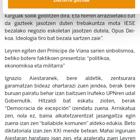
egin dira Nafarroan; finantzetan dabiltzan
espekulatzaileak eta multinazional handietako goi
karguak soilik gelditzen dira. Eta horren arrazoietako bat
da gazteek jasotzen duten trebakuntza mota IESE
bezalako negozio eskoletan jasotzen dutela, Opus Dei-
koa. Ideologia tiro bat bezala sartzen zaie”.
Leyren egiten den Prínicipe de Viana sarien sinbolismoa,
betiko botere faktikoen presentzia: “politikoa,
ekonomikoa eta militarra”
Ignazio Aiestaranek, bere aldetik, zentsurara
garamatzan bideaz ohartarazi zuen jendea, berak bere
buruan pairatu behar izan baitzuen Iruñeko UPNren udal
Gobernutik. Hitzaldi bat eskatu zioten, berak
“Democracia de excepción” izendatu zuena. Arriskatua
zen, nola ez, baina alkatetzarentzat jasangaitza egin
zuena izan zen “baliabide komunen” aldeko edukia. Beto
diktatoriala izan zen XXI mende betean. Mahai inguruan
Aiestaran haratago joan zen, eta azaleratu zuen Leyren