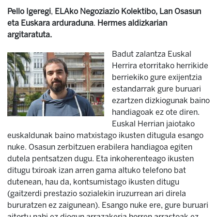
Pello Igeregi
,
ELAko Negoziazio Kolektibo, Lan Osasun
eta Euskara arduraduna
.
Hermes aldizkarian
argitaratuta.
Badut zalantza Euskal
Herrira etorritako herrikide
berriekiko gure exijentzia
estandarrak gure buruari
ezartzen dizkiogunak baino
handiagoak ez ote diren.
Euskal Herrian jaiotako
euskaldunak baino matxistago ikusten ditugula esango
nuke. Osasun zerbitzuen erabilera handiagoa egiten
dutela pentsatzen dugu. Eta inkoherenteago ikusten
ditugu txiroak izan arren gama altuko telefono bat
dutenean, hau da, kontsumistago ikusten ditugu
(gaitzerdi prestazio sozialekin iruzurrean ari direla
bururatzen ez zaigunean). Esango nuke ere, gure buruari
aitortu nahi ez diogun arrazakeria horren arrastoak ez