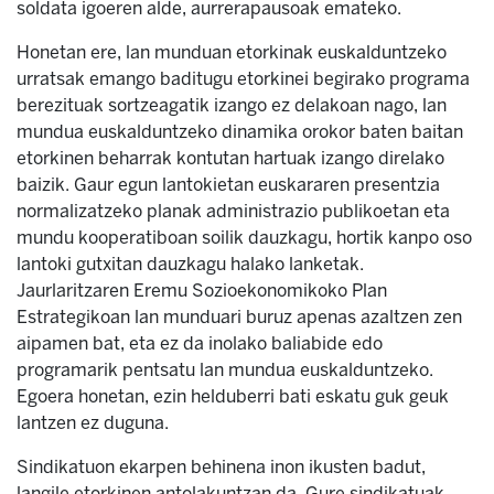
soldata igoeren alde, aurrerapausoak emateko.
Honetan ere, lan munduan etorkinak euskalduntzeko
urratsak emango baditugu etorkinei begirako programa
berezituak sortzeagatik izango ez delakoan nago, lan
mundua euskalduntzeko dinamika orokor baten baitan
etorkinen beharrak kontutan hartuak izango direlako
baizik. Gaur egun lantokietan euskararen presentzia
normalizatzeko planak administrazio publikoetan eta
mundu kooperatiboan soilik dauzkagu, hortik kanpo oso
lantoki gutxitan dauzkagu halako lanketak.
Jaurlaritzaren Eremu Sozioekonomikoko Plan
Estrategikoan lan munduari buruz apenas azaltzen zen
aipamen bat, eta ez da inolako baliabide edo
programarik pentsatu lan mundua euskalduntzeko.
Egoera honetan, ezin helduberri bati eskatu guk geuk
lantzen ez duguna.
Sindikatuon ekarpen behinena inon ikusten badut,
langile etorkinen antolakuntzan da. Gure sindikatuak