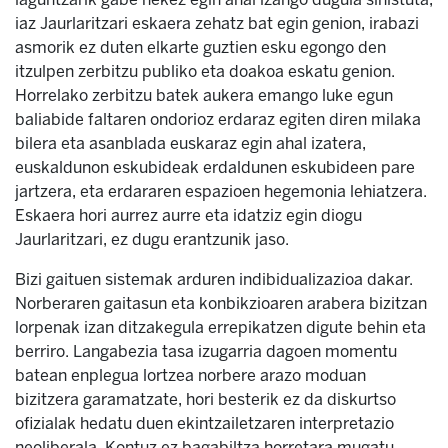
iaz Jaurlaritzari eskaera zehatz bat egin genion, irabazi
asmorik ez duten elkarte guztien esku egongo den
itzulpen zerbitzu publiko eta doakoa eskatu genion.
Horrelako zerbitzu batek aukera emango luke egun
baliabide faltaren ondorioz erdaraz egiten diren milaka
bilera eta asanblada euskaraz egin ahal izatera,
euskaldunon eskubideak erdaldunen eskubideen pare
jartzera, eta erdararen espazioen hegemonia lehiatzera.
Eskaera hori aurrez aurre eta idatziz egin diogu
Jaurlaritzari, ez dugu erantzunik jaso.
Bizi gaituen sistemak arduren indibidualizazioa dakar.
Norberaren gaitasun eta konbikzioaren arabera bizitzan
lorpenak izan ditzakegula errepikatzen digute behin eta
berriro. Langabezia tasa izugarria dagoen momentu
batean enplegua lortzea norbere arazo moduan
bizitzera garamatzate, hori besterik ez da diskurtso
ofizialak hedatu duen ekintzailetzaren interpretazio
neoliberala. Kontuz ez bagabiltza horretara mugatu