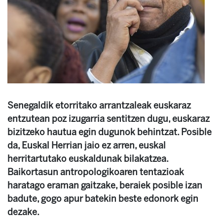
Senegaldik etorritako arrantzaleak euskaraz
entzutean poz izugarria sentitzen dugu, euskaraz
bizitzeko hautua egin dugunok behintzat. Posible
da, Euskal Herrian jaio ez arren, euskal
herritartutako euskaldunak bilakatzea.
Baikortasun antropologikoaren tentazioak
haratago eraman gaitzake, beraiek posible izan
badute, gogo apur batekin beste edonork egin
dezake.