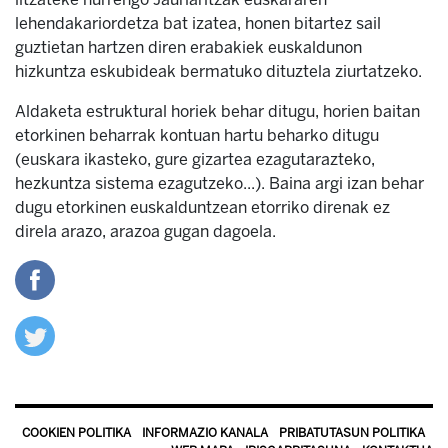
lehendakariordetza bat izatea, honen bitartez sail
guztietan hartzen diren erabakiek euskaldunon
hizkuntza eskubideak bermatuko dituztela ziurtatzeko.
Aldaketa estruktural horiek behar ditugu, horien baitan
etorkinen beharrak kontuan hartu beharko ditugu
(euskara ikasteko, gure gizartea ezagutarazteko,
hezkuntza sistema ezagutzeko...). Baina argi izan behar
dugu etorkinen euskalduntzean etorriko direnak ez
direla arazo, arazoa gugan dagoela.
COOKIEN POLITIKA
INFORMAZIO KANALA
PRIBATUTASUN POLITIKA