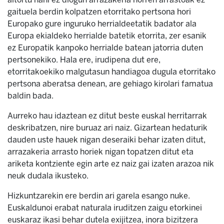
gaituela berdin kolpatzen etorritako pertsona hori
Europako gure inguruko herrialdeetatik badator ala
Europa ekialdeko herrialde batetik etorrita, zer esanik
ez Europatik kanpoko herrialde batean jatorria duten
pertsonekiko. Hala ere, irudipena dut ere,
etorritakoekiko malgutasun handiagoa dugula etorritako
pertsona aberatsa denean, are gehiago kirolari famatua
baldin bada.
Aurreko hau idaztean ez ditut beste euskal herritarrak
deskribatzen, nire buruaz ari naiz. Gizartean hedaturik
dauden uste hauek nigan deseraiki behar izaten ditut,
arrazakeria arrasto horiek nigan topatzen ditut eta
ariketa kontziente egin arte ez naiz gai izaten arazoa nik
neuk dudala ikusteko.
Hizkuntzarekin ere berdin ari garela esango nuke.
Euskaldunoi erabat naturala iruditzen zaigu etorkinei
euskaraz ikasi behar dutela exijitzea, inora bizitzera