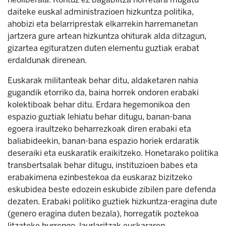
daiteke euskal administrazioen hizkuntza politika,
ahobizi eta belarriprestak elkarrekin harremanetan
jartzera gure artean hizkuntza ohiturak alda ditzagun,
gizartea egituratzen duten elementu guztiak erabat
erdaldunak direnean.
Euskarak militanteak behar ditu, aldaketaren nahia
gugandik etorriko da, baina horrek ondoren erabaki
kolektiboak behar ditu. Erdara hegemonikoa den
espazio guztiak lehiatu behar ditugu, banan-bana
egoera iraultzeko beharrezkoak diren erabaki eta
baliabideekin, banan-bana espazio horiek erdaratik
deseraiki eta euskaratik eraikitzeko. Honetarako politika
transbertsalak behar ditugu, instituzioen babes eta
erabakimena ezinbestekoa da euskaraz bizitzeko
eskubidea beste edozein eskubide zibilen pare defenda
dezaten. Erabaki politiko guztiek hizkuntza-eragina dute
(genero eragina duten bezala), horregatik poztekoa
litzateke hurrengo Jaurlaritzak euskararen