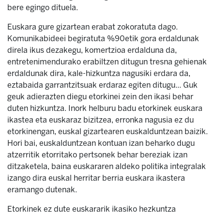
bere egingo dituela.
Euskara gure gizartean erabat zokoratuta dago.
Komunikabideei begiratuta %90etik gora erdaldunak
direla ikus dezakegu, komertzioa erdalduna da,
entretenimendurako erabiltzen ditugun tresna gehienak
erdaldunak dira, kale-hizkuntza nagusiki erdara da,
eztabaida garrantzitsuak erdaraz egiten ditugu... Guk
geuk adierazten diegu etorkinei zein den ikasi behar
duten hizkuntza. Inork helburu badu etorkinek euskara
ikastea eta euskaraz bizitzea, erronka nagusia ez du
etorkinengan, euskal gizartearen euskalduntzean baizik.
Hori bai, euskalduntzean kontuan izan beharko dugu
atzerritik etorritako pertsonek behar bereziak izan
ditzaketela, baina euskararen aldeko politika integralak
izango dira euskal herritar berria euskara ikastera
eramango dutenak.
Etorkinek ez dute euskararik ikasiko hezkuntza