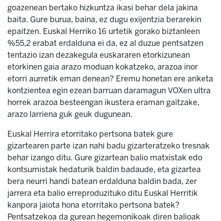
goazenean bertako hizkuntza ikasi behar dela jakina
baita. Gure burua, baina, ez dugu exijentzia berarekin
epaitzen. Euskal Herriko 16 urtetik gorako biztanleen
%55,2 erabat erdalduna ei da, ez al duzue pentsatzen
tentazio izan dezakegula euskararen etorkizunean
etorkinen gaia arazo moduan kokatzeko, arazoa inor
etorri aurretik eman denean? Eremu honetan ere ariketa
kontzientea egin ezean barruan daramagun VOXen ultra
horrek arazoa besteengan ikustera eraman gaitzake,
arazo larriena guk geuk dugunean.
Euskal Herrira etorritako pertsona batek gure
gizartearen parte izan nahi badu gizarteratzeko tresnak
behar izango ditu. Gure gizartean balio matxistak edo
kontsumistak hedaturik baldin badaude, eta gizartea
bera neurri handi batean erdalduna baldin bada, zer
jarrera eta balio erreproduzituko ditu Euskal Herritik
kanpora jaiota hona etorritako pertsona batek?
Pentsatzekoa da gurean hegemonikoak diren balioak