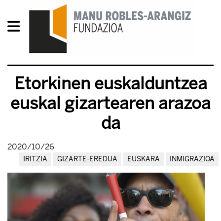
Etorkinen euskalduntzea
euskal gizartearen arazoa
da
2020/10/26
IRITZIA
GIZARTE-EREDUA
EUSKARA
INMIGRAZIOA