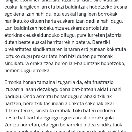
euskal langileen lan eta bizi baldintzak hobetzeko tresna
egokiena izan nahi du, eta euskal langileen borrokak
harilkatuko dituen haria euskara izan dadila nahi dugu.
Lan-baldintzen hobekuntza euskaraz antolatuta,
etorkinak euskaldunduko ditugu, gure lurretan jatorria
duten beste euskal herritarrekin batera. Bereziki
prekaritatea sindikatuaren lanaren erdigunean kokatuta
lortuko dugu prekaritate hori bizi duten pertsonak
sindikatura erakartzea beren lan-baldintzak hobetzeko,
hemen dugu erronka.
Erronka honen tamaina izugarria da, eta frustrazio
izugarria jasan dezakegu dena bat-batean aldatu nahi
badugu. Ondo asmatu behar dugu erabaki txikiak
hartzen, bere txikitasunean aldaketa sakonak ekar
ditzaketenak, sinistuta erabaki txiki baten ondoren
beste bat hartuta egungo egoera irauli dezakegula.
Zentzu horretan, eta egin beharreko bidea sindikatuok
laguntzarik gabe nekez egin ahal izango dugula sinistuta,