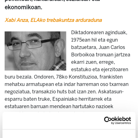
ekonomikoan.
Xabi Anza, ELAko trebakuntza arduraduna
Diktadorearen aginduak,
1975ean hil eta egun
batzuetara, Juan Carlos
Borboikoa tronuan jartzea
ekarri zuen, errege,
estatuko eta ejerzitoaren
buru bezala. Ondoren, 78ko Konstituzioa, frankisten
mehatxu armatupean eta indar harreman oso txarrean
negoziatua, transakzio huts bat izan zen. Askatasun-
esparru baten truke, Espainiako herritarrek eta
estatuaren barruan mendean hartutako nazioek
monarkia onartu behar izan zuten (erregearen izaera
bortxaezina eta arduragabea barne), eta horrekin batera
estatuko aparatuak ez depuratzea (botere judiziala,
ejerzitoa, polizia, guardia zibila, unibertsitateak,