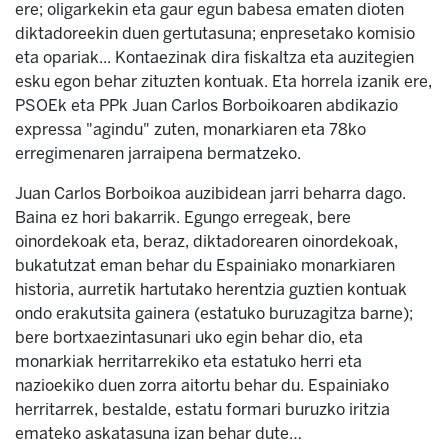
ere; oligarkekin eta gaur egun babesa ematen dioten
diktadoreekin duen gertutasuna; enpresetako komisio
eta opariak... Kontaezinak dira fiskaltza eta auzitegien
esku egon behar zituzten kontuak. Eta horrela izanik ere,
PSOEk eta PPk Juan Carlos Borboikoaren abdikazio
expressa "agindu" zuten, monarkiaren eta 78ko
erregimenaren jarraipena bermatzeko.
Juan Carlos Borboikoa auzibidean jarri beharra dago.
Baina ez hori bakarrik. Egungo erregeak, bere
oinordekoak eta, beraz, diktadorearen oinordekoak,
bukatutzat eman behar du Espainiako monarkiaren
historia, aurretik hartutako herentzia guztien kontuak
ondo erakutsita gainera (estatuko buruzagitza barne);
bere bortxaezintasunari uko egin behar dio, eta
monarkiak herritarrekiko eta estatuko herri eta
nazioekiko duen zorra aitortu behar du. Espainiako
herritarrek, bestalde, estatu formari buruzko iritzia
emateko askatasuna izan behar dute…