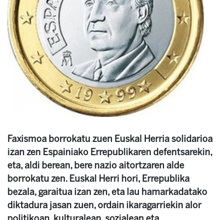
Faxismoa borrokatu zuen Euskal Herria solidarioa
izan zen Espainiako Errepublikaren defentsarekin,
eta, aldi berean, bere nazio aitortzaren alde
borrokatu zen. Euskal Herri hori, Errepublika
bezala, garaitua izan zen, eta lau hamarkadatako
diktadura jasan zuen, ordain ikaragarriekin alor
politikoan, kulturalean, sozialean eta