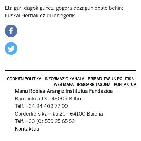
Eta guri dagokigunez, gogora dezagun beste behin:
Euskal Herriak ez du erregerik.
COOKIEN POLITIKA
INFORMAZIO KANALA
PRIBATUTASUN POLITIKA
WEB MAPA
IRISGARRITASUNA
KONTAKTUA
Manu Robles-Arangiz Institutua Fundazioa
Barrainkua 13 - 48009 Bilbo -
Telf. +34 94 403 77 99
Corderliers karrika 20 - 64100 Baiona -
Telf. +33 (0) 559 25 65 52
Kontaktua