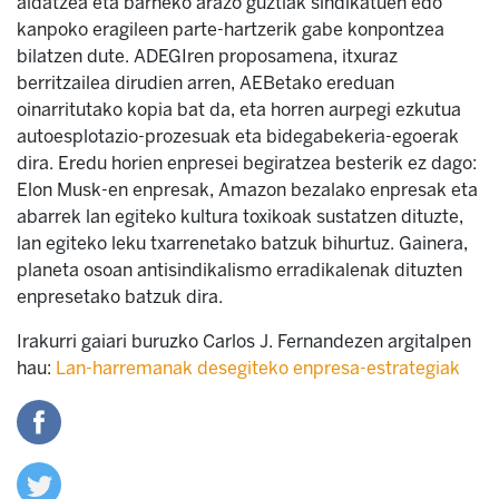
aldatzea eta barneko arazo guztiak sindikatuen edo
kanpoko eragileen parte-hartzerik gabe konpontzea
bilatzen dute. ADEGIren proposamena, itxuraz
berritzailea dirudien arren, AEBetako ereduan
oinarritutako kopia bat da, eta horren aurpegi ezkutua
autoesplotazio-prozesuak eta bidegabekeria-egoerak
dira. Eredu horien enpresei begiratzea besterik ez dago:
Elon Musk-en enpresak, Amazon bezalako enpresak eta
abarrek lan egiteko kultura toxikoak sustatzen dituzte,
lan egiteko leku txarrenetako batzuk bihurtuz. Gainera,
planeta osoan antisindikalismo erradikalenak dituzten
enpresetako batzuk dira.
Irakurri gaiari buruzko Carlos J. Fernandezen argitalpen
hau:
Lan-harremanak desegiteko enpresa-estrategiak