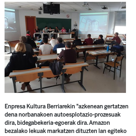
Enpresa Kultura Berriarekin "azkenean gertatzen
dena norbanakoen autoesplotazio-prozesuak
dira, bidegabekeria-egoerak dira. Amazon
bezalako lekuak markatzen dituzten lan egiteko