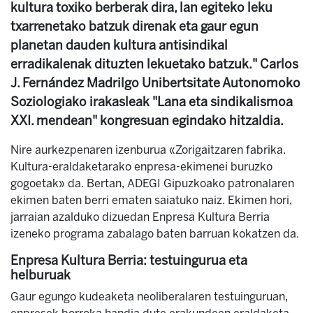
kultura toxiko berberak dira, lan egiteko leku
txarrenetako batzuk direnak eta gaur egun
planetan dauden kultura antisindikal
erradikalenak dituzten lekuetako batzuk." Carlos
J. Fernández Madrilgo Unibertsitate Autonomoko
Soziologiako irakasleak "Lana eta sindikalismoa
XXI. mendean" kongresuan egindako hitzaldia.
Nire aurkezpenaren izenburua «Zorigaitzaren fabrika.
Kultura-eraldaketarako enpresa-ekimenei buruzko
gogoetak» da. Bertan, ADEGI Gipuzkoako patronalaren
ekimen baten berri ematen saiatuko naiz. Ekimen hori,
jarraian azalduko dizuedan Enpresa Kultura Berria
izeneko programa zabalago baten barruan kokatzen da.
Enpresa Kultura Berria: testuingurua eta
helburuak
Gaur egungo kudeaketa neoliberalaren testuinguruan,