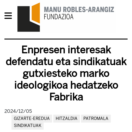
Enpresen interesak
defendatu eta sindikatuak
gutxiesteko marko
ideologikoa hedatzeko
Fabrika
2024/12/05
GIZARTE-EREDUA
HITZALDIA
PATROMALA
SINDIKATUAK