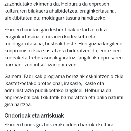
zuzendutako ekimena da. Helburua da enpresen
kulturaren bilakaera ahalbidetzea, eraginkortasuna,
afektibitatea eta moldagarritasuna handitzeko.
Ekimen honetan gai desberdinak uztartzen dira:
eraginkortasuna, emozioen kudeaketa eta
moldagarritasuna, besteak beste. Hori guztia langileen
konpromiso itsua sustatzera bideratzen da, emozioen
kudeaketa trebetasunak garatuz, langileak enpresaren
barruan "zoriontsu" izan daitezen.
Gainera, Fabrikak programa bereziak eskaintzen dizkie
ikastetxeetako profesional, irakasle, ikasle eta
administrazio publikoetako langileei. Helburua da
enpresa-balioak txikitatik barneratzea eta balio natural
gisa hartzea.
Ondorioak eta arriskuak
Ekimen hauek guztiek erakundeen barruko kultura