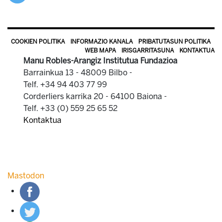
COOKIEN POLITIKA
INFORMAZIO KANALA
PRIBATUTASUN POLITIKA
WEB MAPA
IRISGARRITASUNA
KONTAKTUA
Manu Robles-Arangiz Institutua Fundazioa
Barrainkua 13 - 48009 Bilbo -
Telf. +34 94 403 77 99
Corderliers karrika 20 - 64100 Baiona -
Telf. +33 (0) 559 25 65 52
Kontaktua
Mastodon