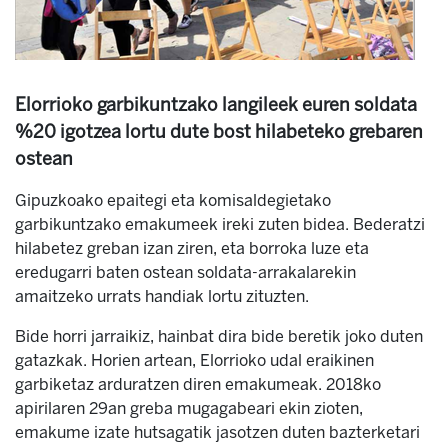
Elorrioko garbikuntzako langileek euren soldata
%20 igotzea lortu dute bost hilabeteko grebaren
ostean
Gipuzkoako epaitegi eta komisaldegietako
garbikuntzako emakumeek ireki zuten bidea. Bederatzi
hilabetez greban izan ziren, eta borroka luze eta
eredugarri baten ostean soldata-arrakalarekin
amaitzeko urrats handiak lortu zituzten.
Bide horri jarraikiz, hainbat dira bide beretik joko duten
gatazkak. Horien artean, Elorrioko udal eraikinen
garbiketaz arduratzen diren emakumeak. 2018ko
apirilaren 29an greba mugagabeari ekin zioten,
emakume izate hutsagatik jasotzen duten bazterketari