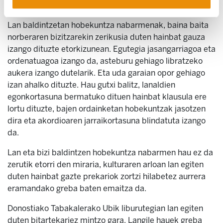
disponibilitateagatik edo antzinatasunagatik.
Lan baldintzetan hobekuntza nabarmenak, baina baita
norberaren bizitzarekin zerikusia duten hainbat gauza
izango dituzte etorkizunean. Egutegia jasangarriagoa eta
ordenatuagoa izango da, asteburu gehiago libratzeko
aukera izango dutelarik. Eta uda garaian opor gehiago
izan ahalko dituzte. Hau gutxi balitz, lanaldien
egonkortasuna bermatuko dituen hainbat klausula ere
lortu dituzte, bajen ordainketan hobekuntzak jasotzen
dira eta akordioaren jarraikortasuna blindatuta izango
da.
Lan eta bizi baldintzen hobekuntza nabarmen hau ez da
zerutik etorri den miraria, kulturaren arloan lan egiten
duten hainbat gazte prekariok zortzi hilabetez aurrera
eramandako greba baten emaitza da.
Donostiako Tabakalerako Ubik liburutegian lan egiten
duten bitartekariez mintzo gara. Langile hauek greba