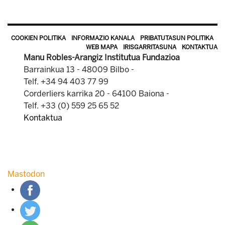
COOKIEN POLITIKA
INFORMAZIO KANALA
PRIBATUTASUN POLITIKA
WEB MAPA
IRISGARRITASUNA
KONTAKTUA
Manu Robles-Arangiz Institutua Fundazioa
Barrainkua 13 - 48009 Bilbo -
Telf. +34 94 403 77 99
Corderliers karrika 20 - 64100 Baiona -
Telf. +33 (0) 559 25 65 52
Kontaktua
Mastodon