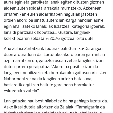
aurre egin eta garbiketa lanak egiten dituzten gizonen
aldean zuten soldata-arrakala murrizteko. Azkenean,
urriaren 7an euren aldarrikapen nagusiak jasotzen
dituen akordioa sinatu zuten: lan-karga handiari aurre
egin ahal izateko lanaldiak luzatzea, kategoria igoerak,
lanaldi partzialak hobetzea... Guztira, langileek
kolektiboaren soldata %20,76 igotzea lortu dute.
Ane Zelaia Zerbitzuak federazioak Gernika-Durangon
duen arduraduna da. Lortutako akordioaren garrantzia
azpimarratzen du, gatazka osoan zehar langileek izan
duten jarrera goraipatuz. “Akordioa posible izan da
langileen mobilizazio eta borrokarako gaitasunari esker.
Nabarmentzekoa da langileen arteko batasuna,
hasieratik argi izan baitute garaipena borrokatuz
eskuratuko zutela”.
Lan gatazka hau bost hilabetez baina gehiago luzatu da.
Asko ikasi dutela aitortzen du Zelaiak. “Tamalgarria da