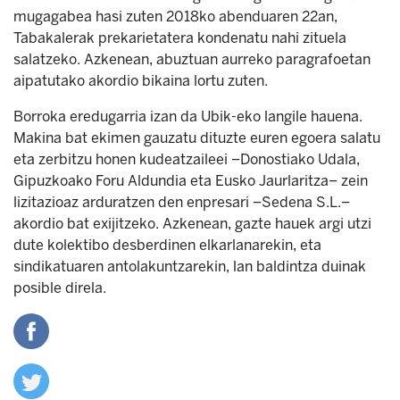
mugagabea hasi zuten 2018ko abenduaren 22an,
Tabakalerak prekarietatera kondenatu nahi zituela
salatzeko. Azkenean, abuztuan aurreko paragrafoetan
aipatutako akordio bikaina lortu zuten.
Borroka eredugarria izan da Ubik-eko langile hauena.
Makina bat ekimen gauzatu dituzte euren egoera salatu
eta zerbitzu honen kudeatzaileei –Donostiako Udala,
Gipuzkoako Foru Aldundia eta Eusko Jaurlaritza– zein
lizitazioaz arduratzen den enpresari –Sedena S.L.–
akordio bat exijitzeko. Azkenean, gazte hauek argi utzi
dute kolektibo desberdinen elkarlanarekin, eta
sindikatuaren antolakuntzarekin, lan baldintza duinak
posible direla.