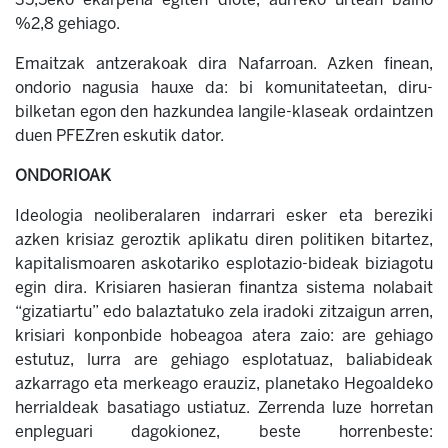
%2,8 gehiago.
Emaitzak antzerakoak dira Nafarroan. Azken finean,
ondorio nagusia hauxe da: bi komunitateetan, diru-
bilketan egon den hazkundea langile-klaseak ordaintzen
duen PFEZren eskutik dator.
ONDORIOAK
Ideologia neoliberalaren indarrari esker eta bereziki
azken krisiaz geroztik aplikatu diren politiken bitartez,
kapitalismoaren askotariko esplotazio-bideak biziagotu
egin dira. Krisiaren hasieran finantza sistema nolabait
“gizatiartu” edo balaztatuko zela iradoki zitzaigun arren,
krisiari konponbide hobeagoa atera zaio: are gehiago
estutuz, lurra are gehiago esplotatuaz, baliabideak
azkarrago eta merkeago erauziz, planetako Hegoaldeko
herrialdeak basatiago ustiatuz. Zerrenda luze horretan
enpleguari dagokionez, beste horrenbeste: