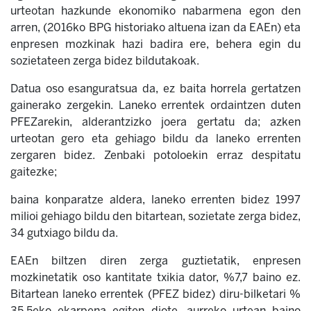
urteotan hazkunde ekonomiko nabarmena egon den
arren, (2016ko BPG historiako altuena izan da EAEn) eta
enpresen mozkinak hazi badira ere, behera egin du
sozietateen zerga bidez bildutakoak.
Datua oso esanguratsua da, ez baita horrela gertatzen
gainerako zergekin. Laneko errentek ordaintzen duten
PFEZarekin, alderantzizko joera gertatu da; azken
urteotan gero eta gehiago bildu da laneko errenten
zergaren bidez. Zenbaki potoloekin erraz despitatu
gaitezke;
baina konparatze aldera, laneko errenten bidez 1997
milioi gehiago bildu den bitartean, sozietate zerga bidez,
34 gutxiago bildu da.
EAEn biltzen diren zerga guztietatik, enpresen
mozkinetatik oso kantitate txikia dator, %7,7 baino ez.
Bitartean laneko errentek (PFEZ bidez) diru-bilketari %
35,5eko ekarpena egiten diote, aurreko urtean baino