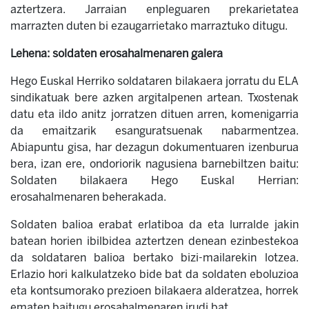
aztertzera. Jarraian enpleguaren prekarietatea
marrazten duten bi ezaugarrietako marraztuko ditugu.
Lehena: soldaten erosahalmenaren galera
Hego Euskal Herriko soldataren bilakaera jorratu du ELA
sindikatuak bere azken argitalpenen artean. Txostenak
datu eta ildo anitz jorratzen dituen arren, komenigarria
da emaitzarik esanguratsuenak nabarmentzea.
Abiapuntu gisa, har dezagun dokumentuaren izenburua
bera, izan ere, ondoriorik nagusiena barnebiltzen baitu:
Soldaten bilakaera Hego Euskal Herrian:
erosahalmenaren beherakada.
Soldaten balioa erabat erlatiboa da eta lurralde jakin
batean horien ibilbidea aztertzen denean ezinbestekoa
da soldataren balioa bertako bizi-mailarekin lotzea.
Erlazio hori kalkulatzeko bide bat da soldaten eboluzioa
eta kontsumorako prezioen bilakaera alderatzea, horrek
ematen baitugu erosahalmenaren irudi bat.