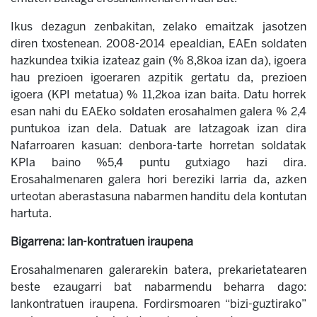
Ikus dezagun zenbakitan, zelako emaitzak jasotzen
diren txostenean. 2008-2014 epealdian, EAEn soldaten
hazkundea txikia izateaz gain (% 8,8koa izan da), igoera
hau prezioen igoeraren azpitik gertatu da, prezioen
igoera (KPI metatua) % 11,2koa izan baita. Datu horrek
esan nahi du EAEko soldaten erosahalmen galera % 2,4
puntukoa izan dela. Datuak are latzagoak izan dira
Nafarroaren kasuan: denbora-tarte horretan soldatak
KPIa baino %5,4 puntu gutxiago hazi dira.
Erosahalmenaren galera hori bereziki larria da, azken
urteotan aberastasuna nabarmen handitu dela kontutan
hartuta.
Bigarrena: lan-kontratuen iraupena
Erosahalmenaren galerarekin batera, prekarietatearen
beste ezaugarri bat nabarmendu beharra dago:
lankontratuen iraupena. Fordirsmoaren “bizi-guztirako”