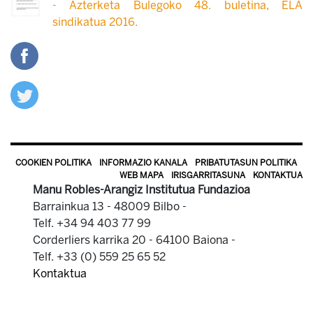
- Azterketa Bulegoko 48. buletina, ELA
sindikatua 2016.
COOKIEN POLITIKA
INFORMAZIO KANALA
PRIBATUTASUN POLITIKA
WEB MAPA
IRISGARRITASUNA
KONTAKTUA
Manu Robles-Arangiz Institutua Fundazioa
Barrainkua 13 - 48009 Bilbo -
Telf. +34 94 403 77 99
Corderliers karrika 20 - 64100 Baiona -
Telf. +33 (0) 559 25 65 52
Kontaktua