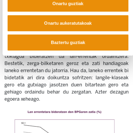
Onartu guztiak
horrelako ziurgabetasunean eraikita?
Laneko errenten doikuntza bikoitza
Onartu aukeratutakoak
Lan-merkatu erregulatuan eta ordainduan jarduten duen
langile klasea gero eta zapalkuntza handiagoa pairatzen
ari da bi norabidetatik datozkion tentsio-indarren
Baztertu guztiak
bitartez. Alde batetik, sortutako aberastasunaren zati
txikiagoa bideratzen da lan-errentak ordaintzera.
Bestetik, zerga-bilketaren geroz eta zati handiagoak
laneko errentetan du jatorria. Hau da, laneko errentek bi
bidetatik ari dira doikuntza sofritzen: langile-klaseak
gero eta gutxiago jasotzen duen bitartean gero eta
gehiago ordaindu behar du zergatan. Azter dezagun
egoera xeheago.