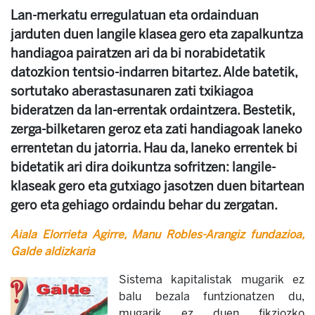
Lan-merkatu erregulatuan eta ordainduan
jarduten duen langile klasea gero eta zapalkuntza
handiagoa pairatzen ari da bi norabidetatik
datozkion tentsio-indarren bitartez. Alde batetik,
sortutako aberastasunaren zati txikiagoa
bideratzen da lan-errentak ordaintzera. Bestetik,
zerga-bilketaren geroz eta zati handiagoak laneko
errentetan du jatorria. Hau da, laneko errentek bi
bidetatik ari dira doikuntza sofritzen: langile-
klaseak gero eta gutxiago jasotzen duen bitartean
gero eta gehiago ordaindu behar du zergatan.
Aiala Elorrieta Agirre, Manu Robles-Arangiz fundazioa,
Galde aldizkaria
Sistema kapitalistak mugarik ez
balu bezala funtzionatzen du,
mugarik ez duen fikziozko