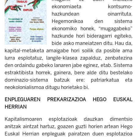
ekonomiaeta kontsumo-
hazkundean oinarrituta.
Hegemonikoa den sistema
ekonomiko honek, “mugagabeko”
hazkunde hori bideragarri egiteko,
bide asko maneiatzen ditu. Hau da,
kapital-metaketa amaigabe hori soilik da posible ama
lurra esplotatuz, langile-klasea zapalduz, zenbatezina
den ordaindu gabeko lanaren jabe eginez, etab. Sistema
estraktibista horrek, gainera, bere alde ditu bestelako
dominazio-sistema batzuk ere: patriarkatua eta
neokolonialismoa ditugu horietako bi.
ENPLEGUAREN PREKARIZAZIOA HEGO EUSKAL
HERRIAN
Kapitalismoaren esplotazioak dauzkan dimentsio
anitzak aintzat hartuz, goazen guzti horien artean Hego
Euskal Herrian enpleguak pairatzen duen esplotazioa