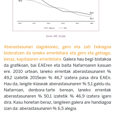
Aberastasunari dagokionez, gero eta zati txikiagoa
bideratzen da laneko errentetara eta gero eta gehiago,
beraz, kapitalaren errentetara.
Galera hau begi-bistakoa
da grafikoan, bai EAEren eta baita Nafarroaren kasuan
ere. 2010 urtean, laneko errentak aberastasunaren %
49,2 izatetik 2015ean % 46,7 izatera pasa dira EAEn.
Hau da, langile-klaseak aberastasunaren % 5,1 galdu du.
Nafarroan, denbora-tarte berean, laneko errentak
aberastasunaren % 50,1 izatetik % 46,9 izatera igaro
dira. Kasu honetan beraz, langileen galera are handiagoa
izan da: aberastasunaren % 6,5 alegia.