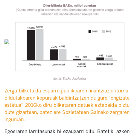
Zerga-bilketa da esparru publikoaren finantziazio-iturria:
bildutakoaren kopuruak baldintzatzen du gure “ongizate
estatua”. 2016ko diru-bilketaren datuek eztabaida piztu
dute gizartean, batez ere Sozietateen Gaineko zergaren
inguruan.
Egoeraren larritasunak bi ezaugarri ditu. Batetik, azken