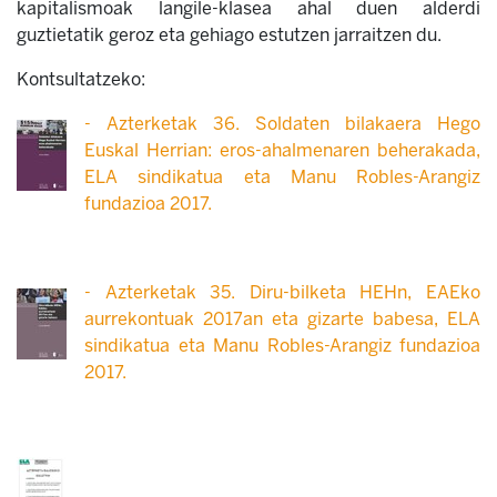
kapitalismoak langile-klasea ahal duen alderdi
guztietatik geroz eta gehiago estutzen jarraitzen du.
Kontsultatzeko:
-
Azterketak 36. Soldaten bilakaera Hego
Euskal Herrian: eros-ahalmenaren beherakada,
ELA sindikatua eta Manu Robles-Arangiz
fundazioa 2017.
-
Azterketak 35. Diru-bilketa HEHn, EAEko
aurrekontuak 2017an eta gizarte babesa,
ELA
sindikatua eta Manu Robles-Arangiz fundazioa
2017.