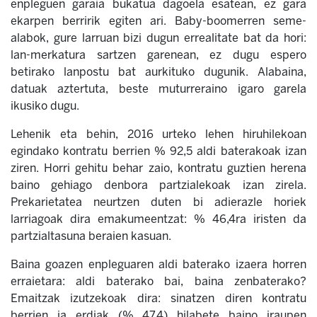
enpleguen garaia bukatua dagoela esatean, ez gara
ekarpen berririk egiten ari. Baby-boomerren seme-
alabok, gure larruan bizi dugun errealitate bat da hori:
lan-merkatura sartzen garenean, ez dugu espero
betirako lanpostu bat aurkituko dugunik. Alabaina,
datuak aztertuta, beste muturreraino igaro garela
ikusiko dugu.
Lehenik eta behin, 2016 urteko lehen hiruhilekoan
egindako kontratu berrien % 92,5 aldi baterakoak izan
ziren. Horri gehitu behar zaio, kontratu guztien herena
baino gehiago denbora partzialekoak izan zirela.
Prekarietatea neurtzen duten bi adierazle horiek
larriagoak dira emakumeentzat: % 46,4ra iristen da
partzialtasuna beraien kasuan.
Baina goazen enpleguaren aldi baterako izaera horren
erraietara: aldi baterako bai, baina zenbaterako?
Emaitzak izutzekoak dira: sinatzen diren kontratu
berrien ia erdiak (% 47,4) hilabete baino iraupen