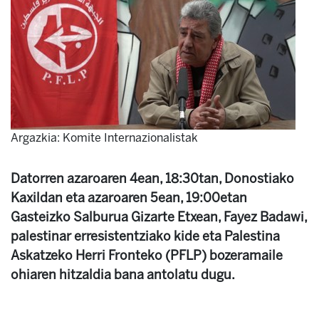
Argazkia: Komite Internazionalistak
Datorren azaroaren 4ean, 18:30tan, Donostiako
Kaxildan eta azaroaren 5ean, 19:00etan
Gasteizko Salburua Gizarte Etxean, Fayez Badawi,
palestinar erresistentziako kide eta Palestina
Askatzeko Herri Fronteko (PFLP) bozeramaile
ohiaren hitzaldia bana antolatu dugu.