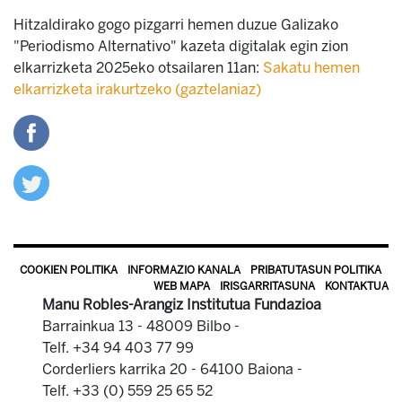
Hitzaldirako gogo pizgarri hemen duzue Galizako
"Periodismo Alternativo" kazeta digitalak egin zion
elkarrizketa 2025eko otsailaren 11an:
Sakatu hemen
elkarrizketa irakurtzeko (gaztelaniaz)
COOKIEN POLITIKA
INFORMAZIO KANALA
PRIBATUTASUN POLITIKA
WEB MAPA
IRISGARRITASUNA
KONTAKTUA
Manu Robles-Arangiz Institutua Fundazioa
Barrainkua 13 - 48009 Bilbo -
Telf. +34 94 403 77 99
Corderliers karrika 20 - 64100 Baiona -
Telf. +33 (0) 559 25 65 52