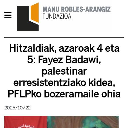
Hitzaldiak, azaroak 4 eta
5: Fayez Badawi,
palestinar
erresistentziako kidea,
PFLPko bozeramaile ohia
2025/10/22