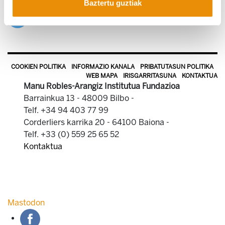
Baztertu guztiak
COOKIEN POLITIKA
INFORMAZIO KANALA
PRIBATUTASUN POLITIKA
WEB MAPA
IRISGARRITASUNA
KONTAKTUA
Manu Robles-Arangiz Institutua Fundazioa
Barrainkua 13 - 48009 Bilbo -
Telf. +34 94 403 77 99
Corderliers karrika 20 - 64100 Baiona -
Telf. +33 (0) 559 25 65 52
Kontaktua
Mastodon