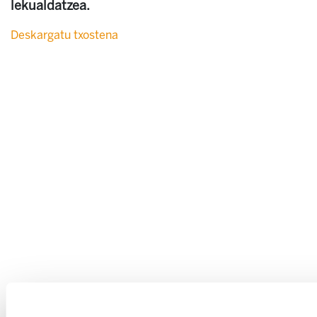
lekualdatzea.
Deskargatu txostena