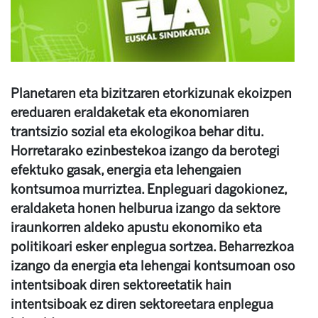
Planetaren eta bizitzaren etorkizunak ekoizpen
ereduaren eraldaketak eta ekonomiaren
trantsizio sozial eta ekologikoa behar ditu.
Horretarako ezinbestekoa izango da berotegi
efektuko gasak, energia eta lehengaien
kontsumoa murriztea. Enpleguari dagokionez,
eraldaketa honen helburua izango da sektore
iraunkorren aldeko apustu ekonomiko eta
politikoari esker enplegua sortzea. Beharrezkoa
izango da energia eta lehengai kontsumoan oso
intentsiboak diren sektoreetatik hain
intentsiboak ez diren sektoreetara enplegua