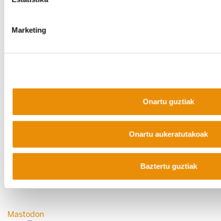
Marketing
COOKIEN POLITIKA
INFORMAZIO KANALA
PRIBATUTASUN POLITIKA
WEB MAPA
IRISGARRITASUNA
KONTAKTUA
Manu Robles-Arangiz Institutua Fundazioa
Onartu guztiak
Barrainkua 13 - 48009 Bilbo -
Telf. +34 94 403 77 99
Onartu aukeratutakoak
Corderliers karrika 20 - 64100 Baiona -
Telf. +33 (0) 559 25 65 52
Kontaktua
Baztertu guztiak
Mastodon