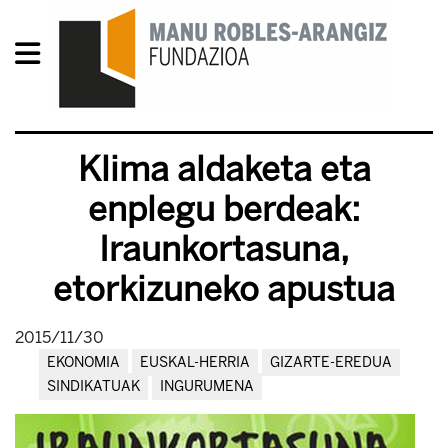
Klima aldaketa eta
enplegu berdeak:
Iraunkortasuna,
etorkizuneko apustua
2015/11/30
EKONOMIA
EUSKAL-HERRIA
GIZARTE-EREDUA
SINDIKATUAK
INGURUMENA