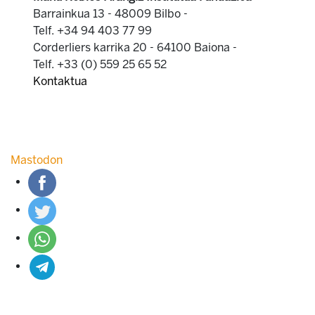
Barrainkua 13 - 48009 Bilbo -
Telf. +34 94 403 77 99
Corderliers karrika 20 - 64100 Baiona -
Telf. +33 (0) 559 25 65 52
Kontaktua
Mastodon