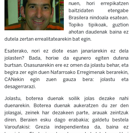
nuen, hori errepikatzen
baitzidaten etengabe
Brasilera nindoala esatean.
Topiko tipikoak, guztion
ahotan daudenak baina ez
dutela zertan errealitatearekin bat egin.
Esaterako, nori ez diote esan janariarekin ez dela
jolasten? Bada, horixe da egunero egiten dutena
burtsan. Osasunarekin ere ez omen da jolastu behar, eta
begira zer egin duen Nafarroako Erregimenak berarekin,
CANekin egin zuen gauza bera: jolastu eta
desagerrarazi.
Jolastu, boterea duenak soilik jolas dezake nahi
duenarekin. Boterea duenak aukeratzen du zer den
jolasgai, zeinek har dezakeen parte, arauak zeintzuk
diren. Beraien esku dago erabakia; galdetu bestela
Varoufakisi: Grezia independientea da, baina ez