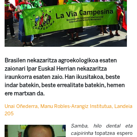
Brasilen nekazaritza agroekologikoa esaten
zaionari Ipar Euskal Herrian nekazaritza
iraunkorra esaten zaio. Han ikusitakoa, beste
indar batekin, beste errealitate batekin, hemen
ere martxan da.
Unai Oñederra, Manu Robles-Arangiz Institutua, Landeia
205
Samba, hilo dental eta
caipirinha
topatzea espero