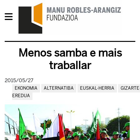
Menos samba e mais
traballar
2015/05/27
EKONOMIA
ALTERNATIBA
EUSKAL-HERRIA
GIZARTE
EREDUA