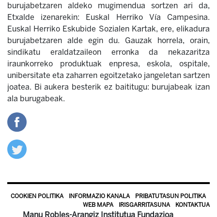
burujabetzaren aldeko mugimendua sortzen ari da,
Etxalde izenarekin: Euskal Herriko Vía Campesina.
Euskal Herriko Eskubide Sozialen Kartak, ere, elikadura
burujabetzaren alde egin du. Gauzak horrela, orain,
sindikatu eraldatzaileon erronka da nekazaritza
iraunkorreko produktuak enpresa, eskola, ospitale,
unibersitate eta zaharren egoitzetako jangeletan sartzen
joatea. Bi aukera besterik ez baititugu: burujabeak izan
ala burugabeak.
COOKIEN POLITIKA
INFORMAZIO KANALA
PRIBATUTASUN POLITIKA
WEB MAPA
IRISGARRITASUNA
KONTAKTUA
Manu Robles-Arangiz Institutua Fundazioa