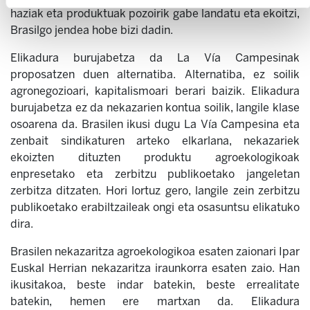
haziak eta produktuak pozoirik gabe landatu eta ekoitzi,
Brasilgo jendea hobe bizi dadin.
Elikadura burujabetza da La Vía Campesinak
proposatzen duen alternatiba. Alternatiba, ez soilik
agronegozioari, kapitalismoari berari baizik. Elikadura
burujabetza ez da nekazarien kontua soilik, langile klase
osoarena da. Brasilen ikusi dugu La Vía Campesina eta
zenbait sindikaturen arteko elkarlana, nekazariek
ekoizten dituzten produktu agroekologikoak
enpresetako eta zerbitzu publikoetako jangeletan
zerbitza ditzaten. Hori lortuz gero, langile zein zerbitzu
publikoetako erabiltzaileak ongi eta osasuntsu elikatuko
dira.
Brasilen nekazaritza agroekologikoa esaten zaionari Ipar
Euskal Herrian nekazaritza iraunkorra esaten zaio. Han
ikusitakoa, beste indar batekin, beste errealitate
batekin, hemen ere martxan da. Elikadura