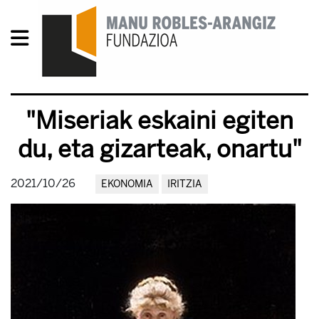
"Miseriak eskaini egiten
du, eta gizarteak, onartu"
2021/10/26
EKONOMIA
IRITZIA