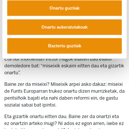
berrogei franko eskaini’tzazen. Eta Fantine ule baik eta
Onartu guztiak
haginik baik baine pozik alabi ondo eualako. Eta ja
azkan-azkanin familixik ikusitxe ahal benela eurak nahi
ben beste diro eskatu ze Fantinek alabiatxik ordainddu
Onartu aukeratutakoak
eingo ban, ehun franko eskatu’tzen hil ala bixiko konto
bat zanelako. Eta Fantinek saltzeko geatzen gakon
gauza bakarra saltzi pentza ban eta prostituziñoin sartu
Baztertu guztiak
zan.
Eta hor momentun Victor Hugok esaten dau esaldi
demoledore bat: “miseixik eskaini eitten dau eta gizartik
onartu”.
Baine zer da miseixi? Miseixik arpei asko dakaz: miseixi
de Funts Europarran trukez onartu dizen murrizketak, da
pentsiñoik bajati eta nahi daben reformi ein, de gastu
sozialai sabai bat ipintxi.
Eta gizartik onartu eitten dau. Baine zer da onartzi eta
ez onartzin arteko mugi? Ni ados ez egon arren, ixebe ez