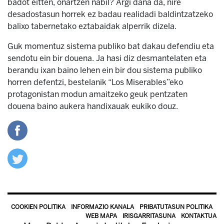
badot eitten, onartzen nabil? Argi dana da, nire
desadostasun horrek ez badau realidadi baldintzatzeko
balixo tabernetako eztabaidak alperrik dizela.
Guk momentuz sistema publiko bat dakau defendiu eta
sendotu ein bir douena. Ja hasi diz desmantelaten eta
berandu ixan baino lehen ein bir dou sistema publiko
horren defentzi, bestelanik “Los Miserables”eko
protagonistan modun amaitzeko geuk pentzaten
douena baino aukera handixauak eukiko douz.
COOKIEN POLITIKA
INFORMAZIO KANALA
PRIBATUTASUN POLITIKA
WEB MAPA
IRISGARRITASUNA
KONTAKTUA