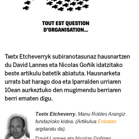
Txetx Etcheverryk subiranotasunaz hausnartzen
du David Lannes eta Nicolas Goñik idatzitako
beste artikulu batetik abiatuta. Hausnarketa
urrats bat harago doa eta Iparralden urriaren
10ean aurkeztuko den mugimendu berriaren
berri ematen digu.
Txetx Etcheverry
,
Manu Robles Arangiz
fundazioko kidea. (Artikulua
Enbatan
argitaratu da).
David Lannes eta Nicolas Goñiren