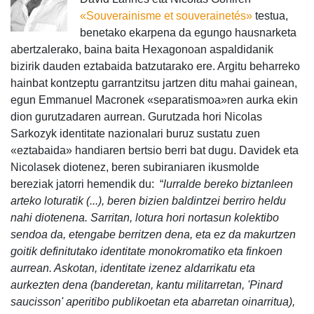
«Souverainisme et souverainetés»
testua,
benetako ekarpena da egungo hausnarketa
abertzalerako, baina baita Hexagonoan aspaldidanik
bizirik dauden eztabaida batzutarako ere. Argitu beharreko
hainbat kontzeptu garrantzitsu jartzen ditu mahai gainean,
egun Emmanuel Macronek «separatismoa»ren aurka ekin
dion gurutzadaren aurrean. Gurutzada hori Nicolas
Sarkozyk identitate nazionalari buruz sustatu zuen
«eztabaida» handiaren bertsio berri bat dugu. Davidek eta
Nicolasek diotenez, beren subiraniaren ikusmolde
bereziak jatorri hemendik du: “
lurralde bereko biztanleen
arteko loturatik (...), beren bizien baldintzei berriro heldu
nahi diotenena. Sarritan, lotura hori nortasun kolektibo
sendoa da, etengabe berritzen dena, eta ez da makurtzen
goitik definitutako identitate monokromatiko eta finkoen
aurrean. Askotan, ident
itate izenez aldarrikatu eta
aurkezten dena (banderetan, kantu militarretan, 'Pinard
saucisson' aperitibo publikoetan eta abarretan oinarritua),