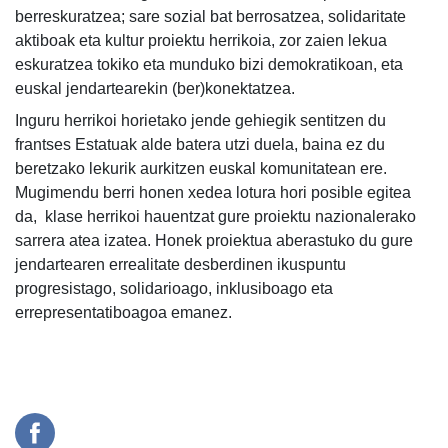
berreskuratzea; sare sozial bat berrosatzea, solidaritate
aktiboak eta kultur proiektu herrikoia, zor zaien lekua
eskuratzea tokiko eta munduko bizi demokratikoan, eta
euskal jendartearekin (ber)konektatzea.
Inguru herrikoi horietako jende gehiegik sentitzen du
frantses Estatuak alde batera utzi duela, baina ez du
beretzako lekurik aurkitzen euskal komunitatean ere.
Mugimendu berri honen xedea lotura hori posible egitea
da, klase herrikoi hauentzat gure proiektu nazionalerako
sarrera atea izatea. Honek proiektua aberastuko du gure
jendartearen errealitate desberdinen ikuspuntu
progresistago, solidarioago, inklusiboago eta
errepresentatiboagoa emanez.