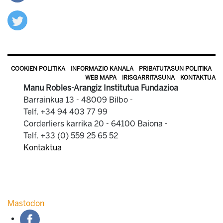
COOKIEN POLITIKA
INFORMAZIO KANALA
PRIBATUTASUN POLITIKA
WEB MAPA
IRISGARRITASUNA
KONTAKTUA
Manu Robles-Arangiz Institutua Fundazioa
Barrainkua 13 - 48009 Bilbo -
Telf. +34 94 403 77 99
Corderliers karrika 20 - 64100 Baiona -
Telf. +33 (0) 559 25 65 52
Kontaktua
Mastodon