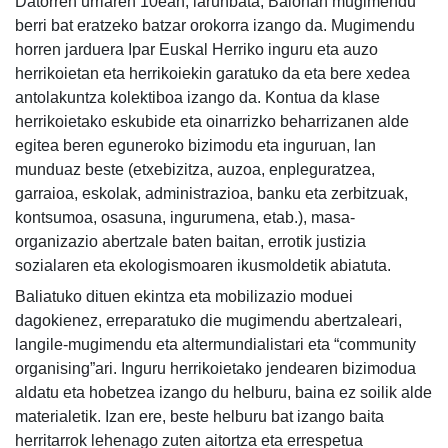
Datorren urriaren 10ean, larunbata, Baionan mugimendu
berri bat eratzeko batzar orokorra izango da. Mugimendu
horren jarduera Ipar Euskal Herriko inguru eta auzo
herrikoietan eta herrikoiekin garatuko da eta bere xedea
antolakuntza kolektiboa izango da. Kontua da klase
herrikoietako eskubide eta oinarrizko beharrizanen alde
egitea beren eguneroko bizimodu eta inguruan, lan
munduaz beste (etxebizitza, auzoa, enpleguratzea,
garraioa, eskolak, administrazioa, banku eta zerbitzuak,
kontsumoa, osasuna, ingurumena, etab.), masa-
organizazio abertzale baten baitan, errotik justizia
sozialaren eta ekologismoaren ikusmoldetik abiatuta.
Baliatuko dituen ekintza eta mobilizazio moduei
dagokienez, erreparatuko die mugimendu abertzaleari,
langile-mugimendu eta altermundialistari eta “community
organising”ari. Inguru herrikoietako jendearen bizimodua
aldatu eta hobetzea izango du helburu, baina ez soilik alde
materialetik. Izan ere, beste helburu bat izango baita
herritarrok lehenago zuten aitortza eta errespetua