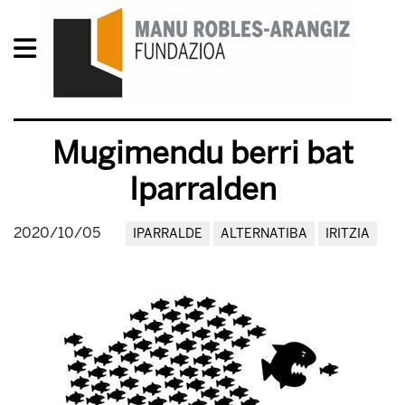
Mugimendu berri bat
Iparralden
2020/10/05
IPARRALDE
ALTERNATIBA
IRITZIA