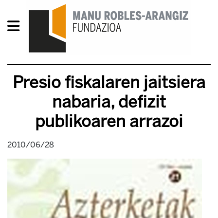
Presio fiskalaren jaitsiera
nabaria, defizit
publikoaren arrazoi
2010/06/28