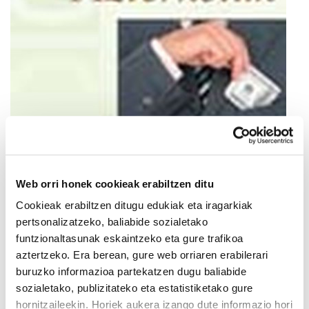
Web orri honek cookieak erabiltzen ditu
Cookieak erabiltzen ditugu edukiak eta iragarkiak
pertsonalizatzeko, baliabide sozialetako
funtzionaltasunak eskaintzeko eta gure trafikoa
aztertzeko. Era berean, gure web orriaren erabilerari
buruzko informazioa partekatzen dugu baliabide
sozialetako, publizitateko eta estatistiketako gure
hornitzaileekin. Horiek aukera izango dute informazio hori