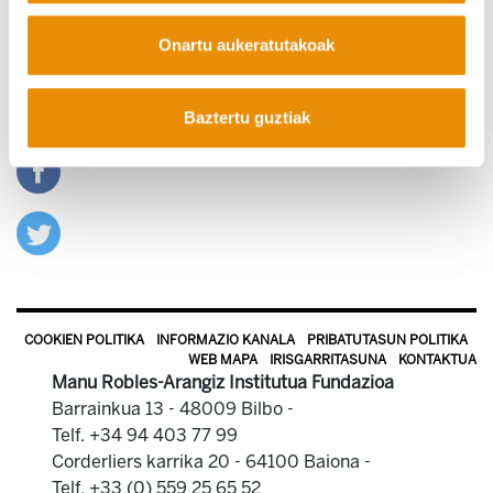
genituzke.
Onartu aukeratutakoak
Irakurri Azterketak 21a
Ikusi aurreko
Baztertu guztiak
Azterketak
COOKIEN POLITIKA
INFORMAZIO KANALA
PRIBATUTASUN POLITIKA
WEB MAPA
IRISGARRITASUNA
KONTAKTUA
Manu Robles-Arangiz Institutua Fundazioa
Barrainkua 13 - 48009 Bilbo -
Telf. +34 94 403 77 99
Corderliers karrika 20 - 64100 Baiona -
Telf. +33 (0) 559 25 65 52