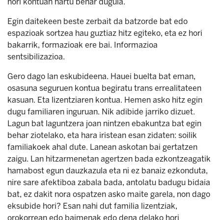
hori kontuan hartu behar dugula.
Egin daitekeen beste zerbait da batzorde bat edo
espazioak sortzea hau guztiaz hitz egiteko, eta ez hori
bakarrik, formazioak ere bai. Informazioa
sentsibilizazioa.
Gero dago lan eskubideena. Hauei buelta bat eman,
osasuna seguruen kontua begiratu trans errealitateen
kasuan. Eta lizentziaren kontua. Hemen asko hitz egin
dugu familiaren inguruan. Nik adibide jarriko dizuet.
Lagun bat laguntzera joan nintzen ebakuntza bat egin
behar ziotelako, eta hara iristean esan zidaten: soilik
familiakoek ahal dute. Lanean askotan bai gertatzen
zaigu. Lan hitzarmenetan agertzen bada ezkontzeagatik
hamabost egun dauzkazula eta ni ez banaiz ezkonduta,
nire sare afektiboa zabala bada, antolatu badugu bidaia
bat, ez dakit nora ospatzen asko maite garela, non dago
eksubide hori? Esan nahi dut familia lizentziak,
orokorrean edo baimenak edo dena delako hori