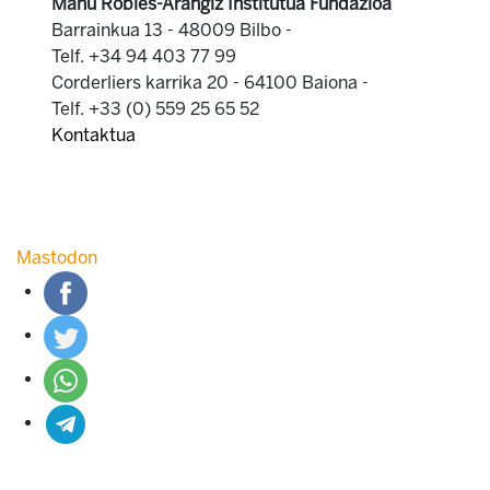
Manu Robles-Arangiz Institutua Fundazioa
Barrainkua 13 - 48009 Bilbo -
Telf. +34 94 403 77 99
Corderliers karrika 20 - 64100 Baiona -
Telf. +33 (0) 559 25 65 52
Kontaktua
Mastodon