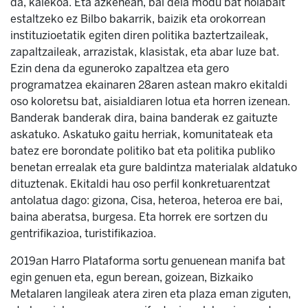
da, kalekoa. Eta azkenean, bai dela modu bat nolabait
estaltzeko ez Bilbo bakarrik, baizik eta orokorrean
instituzioetatik egiten diren politika baztertzaileak,
zapaltzaileak, arrazistak, klasistak, eta abar luze bat.
Ezin dena da eguneroko zapaltzea eta gero
programatzea ekainaren 28aren astean makro ekitaldi
oso koloretsu bat, aisialdiaren lotua eta horren izenean.
Banderak banderak dira, baina banderak ez gaituzte
askatuko. Askatuko gaitu herriak, komunitateak eta
batez ere borondate politiko bat eta politika publiko
benetan errealak eta gure baldintza materialak aldatuko
dituztenak. Ekitaldi hau oso perfil konkretuarentzat
antolatua dago: gizona, Cisa, heteroa, heteroa ere bai,
baina aberatsa, burgesa. Eta horrek ere sortzen du
gentrifikazioa, turistifikazioa.
2019an Harro Plataforma sortu genuenean manifa bat
egin genuen eta, egun berean, goizean, Bizkaiko
Metalaren langileak atera ziren eta plaza eman ziguten,