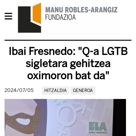
Ibai Fresnedo: "Q-a LGTB
sigletara gehitzea
oximoron bat da"
2024/07/05
HITZALDIA
GENEROA