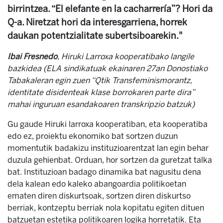
birrintzea. “El elefante en la cacharrería”? Hori da
Q-a. Niretzat hori da interesgarriena, horrek
daukan potentzialitate subertsiboarekin."
Ibai Fresnedo
, Hiruki Larroxa kooperatibako langile
bazkidea (ELA sindikatuak ekainaren 27an Donostiako
Tabakaleran egin zuen “Qtik Transfeminismorantz,
identitate disidenteak klase borrokaren parte dira”
mahai inguruan esandakoaren transkripzio batzuk)
Gu gaude Hiruki larroxa kooperatiban, eta kooperatiba
edo ez, proiektu ekonomiko bat sortzen duzun
momentutik badakizu instituzioarentzat lan egin behar
duzula gehienbat. Orduan, hor sortzen da guretzat talka
bat. Instituzioan badago dinamika bat nagusitu dena
dela kalean edo kaleko abangoardia politikoetan
ematen diren diskurtsoak, sortzen diren diskurtso
berriak, kontzeptu berriak nola kopitatu egiten dituen
batzuetan estetika politikoaren logika horretatik. Eta