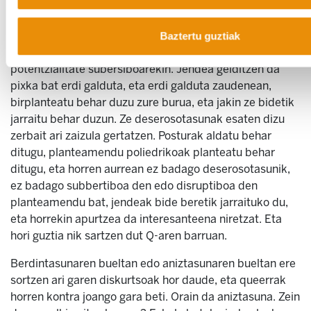
biologizista batetik, esentzialista batetik, eta Q-a
niretzat da kontrakoa, generoa irekitzea da, dena
birrintzea. “El elefante en la cacharrería”? Hori da Q-a.
Baztertu guztiak
Niretzat da hori interesgarriena, horrek daukan
potentzialitate subersiboarekin. Jendea gelditzen da
pixka bat erdi galduta, eta erdi galduta zaudenean,
birplanteatu behar duzu zure burua, eta jakin ze bidetik
jarraitu behar duzun. Ze deserosotasunak esaten dizu
zerbait ari zaizula gertatzen. Posturak aldatu behar
ditugu, planteamendu poliedrikoak planteatu behar
ditugu, eta horren aurrean ez badago deserosotasunik,
ez badago subbertiboa den edo disruptiboa den
planteamendu bat, jendeak bide beretik jarraituko du,
eta horrekin apurtzea da interesanteena niretzat. Eta
hori guztia nik sartzen dut Q-aren barruan.
Berdintasunaren bueltan edo aniztasunaren bueltan ere
sortzen ari garen diskurtsoak hor daude, eta queerrak
horren kontra joango gara beti. Orain da aniztasuna. Zein