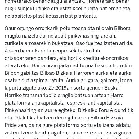
horretarako behar ditugu aliantzak. Horretarako behar
dugu subjektu finko eta estatikoei buelta bat eman eta
nolabaiteko plastikotasun bat planteatu.
Gaur egungo erronkarik potenteena eta ni orain Bilbora
mugitu naizela da, nolabait pinkwhashing-arekin,
zuriketa arrosarekin bukatzea. Oso fuertea izaten ari da.
Azken hamarkadetan enpresek hartu dute
ortzadarraren bandera, eta hortik kreditu ekonomikoa
ateratzeko. Baina orain jada instituzioa hasi da horrekin.
Bilbon gabiltza Bilbao Bizkaia Harroren aurka eta aurka
esaten dut azpimarratuta. Aurka ari gara, gainera, izena
lapurtu zigutelako. Ze 2019an sortu genuen Euskal
Herriko transmaribollo eragile batzuen artean Harro
plataforma antikapitalista, espreski antikapitalista,
Pinkwhashing-ari aurre egiteko. Bizkaiko Foru Aldunditik
eta Udaletik abiatzen den egitasmoa Bilbao Bizkaia
Pride zen, baina gure plataforma sortu eta izena aldatu
zioten. Izena kendu ziguten, baina ez izana. Izana gurea