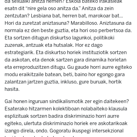
da sexualki anitza hemen? Eskola bateko irakasleak
esatn dit “nire gela oso anitza da.” Anitza da zein
zentzutan? Lesbiana bat, herren bat, marokoar bat...
Hori da zuretzat aniztasuna? Marabilloso. Aniztasuna da
normala ez den beste guztia, eta hori oso perbertsoa da.
Eta sortzen ditugun diskurtso lagunkoi, politikoki
zuzenak, antzuak eta hutsalak. Hor ez dago
estrategiarik. Eta diskurtso horiek instituziotik sortzen
da askotan, eta denok sartzen gara dinamika horietan
eta erreproduzitzen ditugu. Gu gaude horri aurre egiteko
modu eraikitzaile batean, beti, baino hor egongo gara
zalantzan jartzen guztia, inkluso, gure buruak, hortik
hasita.
Gai honen inguruan sindikalismotik zer egin daitekeen?
Esaterako hitzarmen kolektiboan nolabaiteko klausula
esplizituak sortzen badira diskriminazio horri aurre
egiteko, ulertuta diskriminazio horiek ere askotarikoak
izango direla, ondo. Gogoratu ikuspegi intersekzional