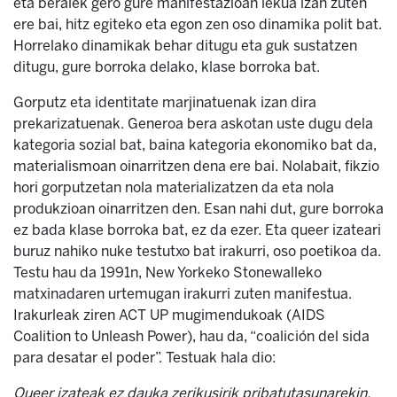
eta beraiek gero gure manifestazioan lekua izan zuten
ere bai, hitz egiteko eta egon zen oso dinamika polit bat.
Horrelako dinamikak behar ditugu eta guk sustatzen
ditugu, gure borroka delako, klase borroka bat.
Gorputz eta identitate marjinatuenak izan dira
prekarizatuenak. Generoa bera askotan uste dugu dela
kategoria sozial bat, baina kategoria ekonomiko bat da,
materialismoan oinarritzen dena ere bai. Nolabait, fikzio
hori gorputzetan nola materializatzen da eta nola
produkzioan oinarritzen den. Esan nahi dut, gure borroka
ez bada klase borroka bat, ez da ezer. Eta queer izateari
buruz nahiko nuke testutxo bat irakurri, oso poetikoa da.
Testu hau da 1991n, New Yorkeko Stonewalleko
matxinadaren urtemugan irakurri zuten manifestua.
Irakurleak ziren ACT UP mugimendukoak (AIDS
Coalition to Unleash Power), hau da, “coalición del sida
para desatar el poder”. Testuak hala dio:
Queer izateak ez dauka zerikusirik pribatutasunarekin.