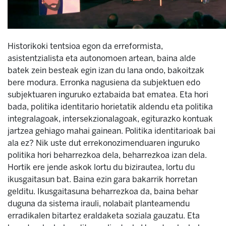
Historikoki tentsioa egon da erreformista,
asistentzialista eta autonomoen artean, baina alde
batek zein besteak egin izan du lana ondo, bakoitzak
bere modura. Erronka nagusiena da subjektuen edo
subjektuaren inguruko eztabaida bat ematea. Eta hori
bada, politika identitario horietatik aldendu eta politika
integralagoak, intersekzionalagoak, egiturazko kontuak
jartzea gehiago mahai gainean. Politika identitarioak bai
ala ez? Nik uste dut errekonozimenduaren inguruko
politika hori beharrezkoa dela, beharrezkoa izan dela.
Hortik ere jende askok lortu du bizirautea, lortu du
ikusgaitasun bat. Baina ezin gara bakarrik horretan
gelditu. Ikusgaitasuna beharrezkoa da, baina behar
duguna da sistema irauli, nolabait planteamendu
erradikalen bitartez eraldaketa soziala gauzatu. Eta