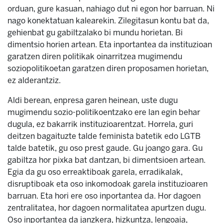
orduan, gure kasuan, nahiago dut ni egon hor barruan. Ni
nago konektatuan kalearekin. Zilegitasun kontu bat da,
gehienbat gu gabiltzalako bi mundu horietan. Bi
dimentsio horien artean. Eta inportantea da instituzioan
garatzen diren politikak oinarritzea mugimendu
soziopolitikoetan garatzen diren proposamen horietan,
ez alderantziz.
Aldi berean, enpresa garen heinean, uste dugu
mugimendu sozio-politikoentzako ere lan egin behar
dugula, ez bakarrik instituzioarentzat. Horrela, guri
deitzen bagaituzte talde feminista batetik edo LGTB
talde batetik, gu oso prest gaude. Gu joango gara. Gu
gabiltza hor pixka bat dantzan, bi dimentsioen artean.
Egia da gu oso erreaktiboak garela, erradikalak,
disruptiboak eta oso inkomodoak garela instituzioaren
barruan. Eta hori ere oso inportantea da. Hor dagoen
zentralitatea, hor dagoen normalitatea apurtzen dugu.
Oso inportantea da janzkera, hizkuntza, lengoaia,