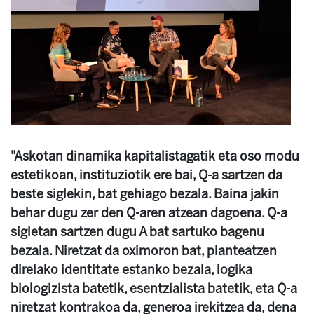
"Askotan dinamika kapitalistagatik eta oso modu
estetikoan, instituziotik ere bai, Q-a sartzen da
beste siglekin, bat gehiago bezala. Baina jakin
behar dugu zer den Q-aren atzean dagoena. Q-a
sigletan sartzen dugu A bat sartuko bagenu
bezala. Niretzat da oximoron bat, planteatzen
direlako identitate estanko bezala, logika
biologizista batetik, esentzialista batetik, eta Q-a
niretzat kontrakoa da, generoa irekitzea da, dena