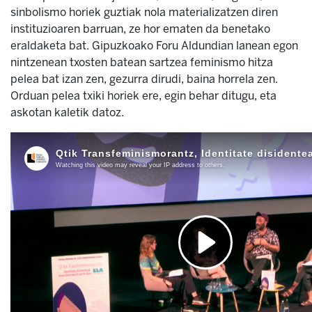
sinbolismo horiek guztiak nola materializatzen diren
instituzioaren barruan, ze hor ematen da benetako
eraldaketa bat. Gipuzkoako Foru Aldundian lanean egon
nintzenean txosten batean sartzea feminismo hitza
pelea bat izan zen, gezurra dirudi, baina horrela zen.
Orduan pelea txiki horiek ere, egin behar ditugu, eta
askotan kaletik datoz.