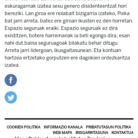
eskuragarriak izatea sexu genero disidenteentzat hori
bereziki. Lan giroa ere nolabait bizigarria izateko, Pixka
bat jarri arreta, batez ere giroan ikusten ez den horretan.
Espazio seguruak eraiki. Espazio seguruak ez dira
existitzen, botere harremanak ia beti egongo dira, esan
nahi dut.baina seguruagoak bilakatu behar ditugu.
Arreta jarri lidergoan, ikusgaitasunean. Eta kontuan
hartzea ertzetako gorputzen ere dagokien ordezkaritza
izatea.
COOKIEN POLITIKA
INFORMAZIO KANALA
PRIBATUTASUN POLITIKA
WEB MAPA
IRISGARRITASUNA
KONTAKTUA