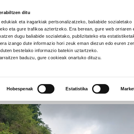
rabiltzen ditu
 edukiak eta iragarkiak pertsonalizatzeko, baliabide sozialetako
eko eta gure trafikoa aztertzeko. Era berean, gure web orriaren e
atzen dugu baliabide sozialetako, publizitateko eta estatistiketa
kera izango dute informazio hori zeuk eman diezun edo euren ze
azon. Erraldoia belauniko
u duten bestelako informazio batekin uztartzeko.
jarraitzen baduzu, gure cookieak onartuko dituzu.
R Amazon. Erraldoia belaun
Hobespenak
Estatistika
Marke
ITALPENA
SINDIKATUAK
EMANBOSTEKOA