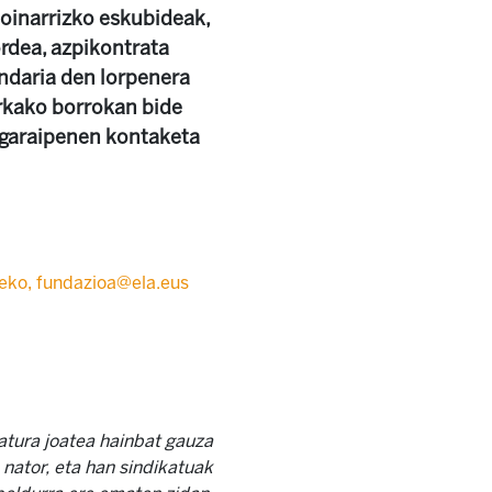
 oinarrizko eskubideak,
ordea, azpikontrata
zindaria den lorpenera
urkako borrokan bide
o garaipenen kontaketa
eko, fundazioa@ela.eus
atura joatea hainbat gauza
 nator, eta han sindikatuak