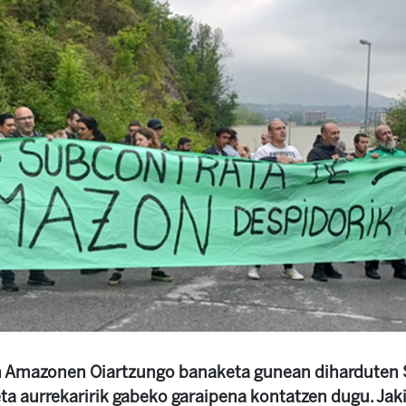
n Amazonen Oiartzungo banaketa gunean diharduten
eta aurrekaririk gabeko garaipena kontatzen dugu. Jak