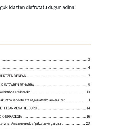
 guk idazten disfrutatu dugun adina!