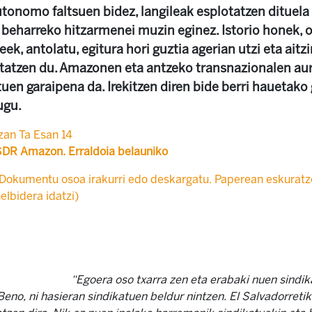
utonomo faltsuen bidez, langileak esplotatzen dituela
u beharreko hitzarmenei muzin eginez. Istorio honek, 
ek, antolatu, egitura hori guztia agerian utzi eta ait
kontatzen du. Amazonen eta antzeko transnazionalen a
ituen garaipena da. Irekitzen diren bide berri hauetak
ugu.
zan Ta Esan 14
SDR Amazon. Erraldoia belauniko
Dokumentu osoa irakurri edo deskargatu. Paperean eskuratz
elbidera idatzi)
“Egoera oso txarra zen eta erabaki nuen sindik
Beno, ni hasieran sindikatuen beldur nintzen. El Salvadorretik