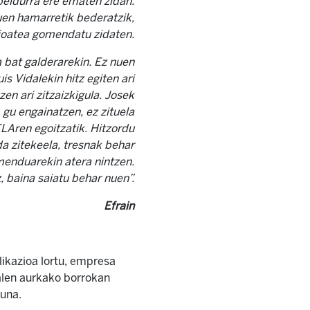
 beldurra ere ematen zidan.
tuen
hamarretik bederatzik,
 joatea gomendatu zidaten.
 bat galderarekin. Ez nuen
s Vidalekin hitz egiten ari
en ari zitzaizkigula. Josek
 gu engainatzen, ez zituela
LAren egoitzatik. Hitzordu
a zitekeela, tresnak behar
menduarekin atera nintzen.
, baina saiatu behar nuen”.
Efrain
likazioa lortu, empresa
nalen aurkako borrokan
guna.