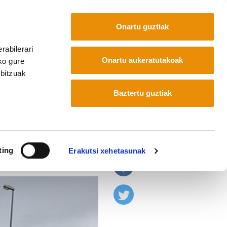
Onartu guztiak
rabilerari
Euskara
Français
Español
Onartu aukeratutakoak
ko gure
rbitzuak
Baztertu guztiak
iko
ting
Erakutsi xehetasunak