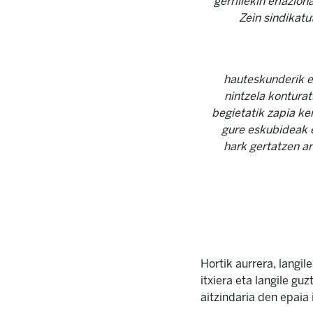
gerrillekin erlazio
Zein sindikatu
hauteskunderik eg
nintzela konturat
begietatik zapia ke
gure eskubideak e
hark gertatzen ar
Hortik aurrera, langi
itxiera eta langile g
aitzindaria den epaia