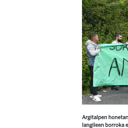
Argitalpen honeta
langileen borroka 