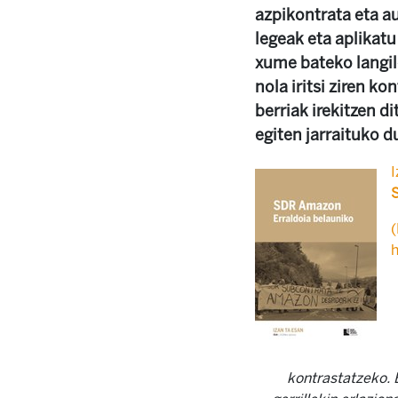
azpikontrata eta a
legeak eta aplikat
xume bateko langile
nola iritsi ziren 
berriak irekitzen d
egiten jarraituko d
I
(
h
kontrastatzeko.