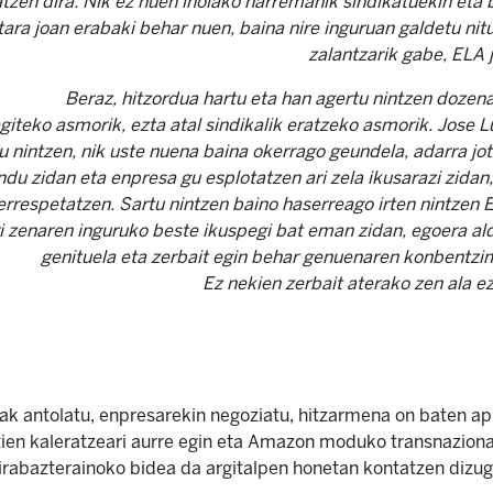
natzen dira. Nik ez nuen inolako harremanik sindikatuekin eta
tara joan erabaki behar nuen, baina nire inguruan galdetu ni
zalantzarik gabe, ELA
Beraz, hitzordua hartu eta han agertu nintzen dozena
iteko asmorik, ezta atal sindikalik eratzeko asmorik. Jose Lui
u nintzen, nik uste nuena baina okerrago geundela, adarra jotz
ndu zidan eta enpresa gu esplotatzen ari zela ikusarazi zidan,
rrespetatzen. Sartu nintzen baino haserreago irten nintzen E
i zenaren inguruko beste ikuspegi bat eman zidan, egoera ald
genituela eta zerbait egin behar genuenaren konbentzi
Ez nekien zerbait aterako zen ala ez
leak antolatu, enpresarekin negoziatu, hitzarmena on baten ap
uztien kaleratzeari aurre egin eta Amazon moduko transnazio
 irabazterainoko bidea da argitalpen honetan kontatzen dizu