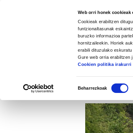
Web orri honek cookieak e
Cookieak erabiltzen ditugu
funtzionaltasunak eskaintz
buruzko informazioa partek
hornitzaileekin. Horiek au
Hasiera
Albisteak eta artikuluak
SDR Am
erabili dituzulako eskurat
Gure web orria erabiltzen 
SD
Cookien politika irakurri
Baimena
Beharrezkoak
hautatzea
2024/11/26
ARG