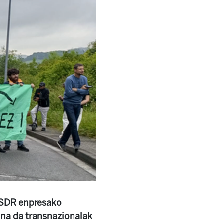
 SDR enpresako
ina da transnazionalak