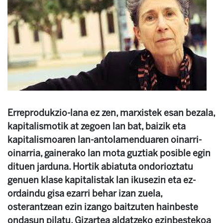
Erreprodukzio-lana ez zen, marxistek esan bezala,
kapitalismotik at zegoen lan bat, baizik eta
kapitalismoaren lan-antolamenduaren oinarri-
oinarria, gainerako lan mota guztiak posible egin
dituen jarduna. Hortik abiatuta ondorioztatu
genuen klase kapitalistak lan ikusezin eta ez-
ordaindu gisa ezarri behar izan zuela,
osterantzean ezin izango baitzuten hainbeste
ondasun pilatu. Gizartea aldatzeko ezinbestekoa