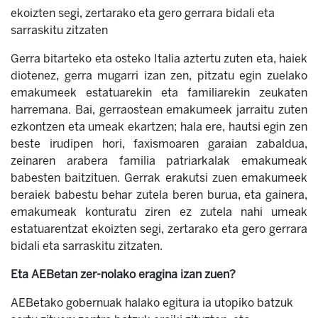
ekoizten segi, zertarako eta gero gerrara bidali eta
sarraskitu zitzaten
Gerra bitarteko eta osteko Italia aztertu zuten eta, haiek
diotenez, gerra mugarri izan zen, pitzatu egin zuelako
emakumeek estatuarekin eta familiarekin zeukaten
harremana. Bai, gerraostean emakumeek jarraitu zuten
ezkontzen eta umeak ekartzen; hala ere, hautsi egin zen
beste irudipen hori, faxismoaren garaian zabaldua,
zeinaren arabera familia patriarkalak emakumeak
babesten baitzituen. Gerrak erakutsi zuen emakumeek
beraiek babestu behar zutela beren burua, eta gainera,
emakumeak konturatu ziren ez zutela nahi umeak
estatuarentzat ekoizten segi, zertarako eta gero gerrara
bidali eta sarraskitu zitzaten.
Eta AEBetan zer-nolako eragina izan zuen?
AEBetako gobernuak halako egitura ia utopiko batzuk