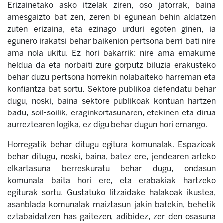
Erizainetako asko itzelak ziren, oso jatorrak, baina
amesgaizto bat zen, zeren bi egunean behin aldatzen
zuten erizaina, eta ezinago urduri egoten ginen, ia
egunero irakatsi behar baikenion pertsona berri bati nire
ama nola ukitu. Ez hori bakarrik: nire ama emakume
heldua da eta norbaiti zure gorputz biluzia erakusteko
behar duzu pertsona horrekin nolabaiteko harreman eta
konfiantza bat sortu. Sektore publikoa defendatu behar
dugu, noski, baina sektore publikoak kontuan hartzen
badu, soil-soilik, eraginkortasunaren, etekinen eta dirua
aurreztearen logika, ez digu behar dugun hori emango.
Horregatik behar ditugu egitura komunalak. Espazioak
behar ditugu, noski, baina, batez ere, jendearen arteko
elkartasuna berreskuratu behar dugu, ondasun
komunala baita hori ere, eta erabakiak hartzeko
egiturak sortu. Gustatuko litzaidake halakoak ikustea,
asanblada komunalak maiztasun jakin batekin, behetik
eztabaidatzen has gaitezen, adibidez, zer den osasuna