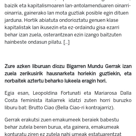
baizik eta kapitalismoaren lan-antolamenduaren oinarri-
oinarria, gainerako lan mota guztiak posible egin dituen
jarduna. Hortik abiatuta ondorioztatu genuen klase
kapitalistak lan ikusezin eta ez-ordaindu gisa ezarri
behar izan zuela, osterantzean ezin izango baitzuten
hainbeste ondasun pilatu. [..]
Zure azken liburuan diozu Bigarren Mundu Gerrak izan
zuela zerikusirik hausnarketa horiekin guztiekin, eta
norbaitek aztertu beharko lukeela eragin hori.
Egia esan, Leopoldina Fortunati eta Mariarosa Dalla
Costa feminista italiarrek idatzi zuten horri buruzko
liburu bat: Brutto Ciao (Bella Ciao-ri kontrajarriz).
Gerrak erakutsi zuen emakumeek beraiek babestu
behar zutela beren burua, eta gainera, emakumeak
konturatu ziren ez zutela nahi umeak estatuarentzat