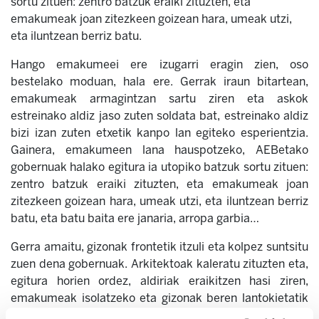
sortu zituen: zentro batzuk eraiki zituzten, eta
emakumeak joan zitezkeen goizean hara, umeak utzi,
eta iluntzean berriz batu.
Hango emakumeei ere izugarri eragin zien, oso
bestelako moduan, hala ere. Gerrak iraun bitartean,
emakumeak armagintzan sartu ziren eta askok
estreinako aldiz jaso zuten soldata bat, estreinako aldiz
bizi izan zuten etxetik kanpo lan egiteko esperientzia.
Gainera, emakumeen lana hauspotzeko, AEBetako
gobernuak halako egitura ia utopiko batzuk sortu zituen:
zentro batzuk eraiki zituzten, eta emakumeak joan
zitezkeen goizean hara, umeak utzi, eta iluntzean berriz
batu, eta batu baita ere janaria, arropa garbia…
Gerra amaitu, gizonak frontetik itzuli eta kolpez suntsitu
zuen dena gobernuak. Arkitektoak kaleratu zituzten eta,
egitura horien ordez, aldiriak eraikitzen hasi ziren,
emakumeak isolatzeko eta gizonak beren lantokietatik
urruntzeko, ez zezaten sindikatuekin-eta bat egin.