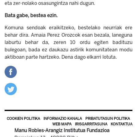
eta zer-nolako osasungintza nahi dugun.
Bata gabe, bestea ezin.
Komuna sendoak eraikitzeko, bestelako neurriak ere
behar dira. Amaia Perez Orozcok esan bezala, laneguna
laburtu behar da, zeren 10 ordu egiten badituzu
bulegoan, bada ez daukazu astirik komunitatean modu
aktiboan parte hartzeko. Dena dago elkarri lotuta.
COOKIEN POLITIKA
INFORMAZIO KANALA
PRIBATUTASUN POLITIKA
WEB MAPA
IRISGARRITASUNA
KONTAKTUA
Manu Robles-Arangiz Institutua Fundazioa