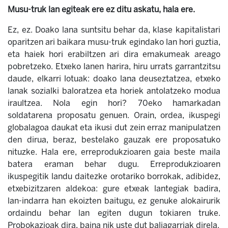
Musu-truk lan egiteak ere ez ditu askatu, hala ere.
Ez, ez. Doako lana suntsitu behar da, klase kapitalistari
oparitzen ari baikara musu-truk egindako lan hori guztia,
eta haiek hori erabiltzen ari dira emakumeak areago
pobretzeko. Etxeko lanen harira, hiru urrats garrantzitsu
daude, elkarri lotuak: doako lana deuseztatzea, etxeko
lanak sozialki baloratzea eta horiek antolatzeko modua
iraultzea. Nola egin hori? 70eko hamarkadan
soldatarena proposatu genuen. Orain, ordea, ikuspegi
globalagoa daukat eta ikusi dut zein erraz manipulatzen
den dirua, beraz, bestelako gauzak ere proposatuko
nituzke. Hala ere, erreprodukzioaren gaia beste maila
batera eraman behar dugu. Erreprodukzioaren
ikuspegitik landu daitezke orotariko borrokak, adibidez,
etxebizitzaren aldekoa: gure etxeak lantegiak badira,
lan-indarra han ekoizten baitugu, ez genuke alokairurik
ordaindu behar lan egiten dugun tokiaren truke.
Probokazioak dira, baina nik uste dut baliagarriak direla.