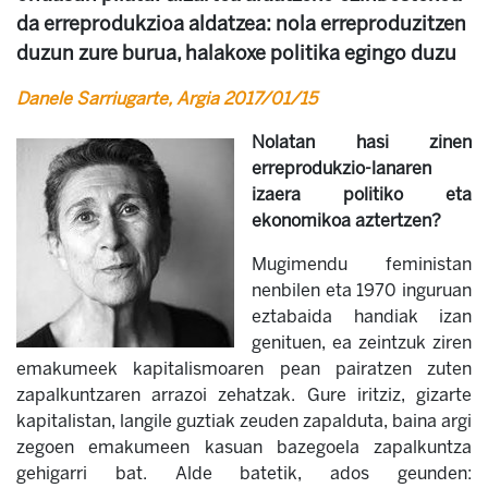
da erreprodukzioa aldatzea: nola erreproduzitzen
duzun zure burua, halakoxe politika egingo duzu
Danele Sarriugarte, Argia 2017/01/15
Nolatan hasi zinen
erreprodukzio-lanaren
izaera politiko eta
ekonomikoa aztertzen?
Mugimendu feministan
nenbilen eta 1970 inguruan
eztabaida handiak izan
genituen, ea zeintzuk ziren
emakumeek kapitalismoaren pean pairatzen zuten
zapalkuntzaren arrazoi zehatzak. Gure iritziz, gizarte
kapitalistan, langile guztiak zeuden zapalduta, baina argi
zegoen emakumeen kasuan bazegoela zapalkuntza
gehigarri bat. Alde batetik, ados geunden: