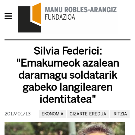
Silvia Federici:
"Emakumeok azalean
daramagu soldatarik
gabeko langilearen
identitatea"
2017/01/13
EKONOMIA
GIZARTE-EREDUA
IRITZIA