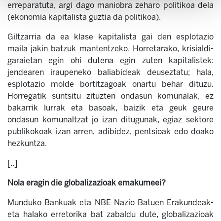
erreparatuta, argi dago maniobra zeharo politikoa dela
(ekonomia kapitalista guztia da politikoa).
Giltzarria da ea klase kapitalista gai den esplotazio
maila jakin batzuk mantentzeko. Horretarako, krisialdi-
garaietan egin ohi dutena egin zuten kapitalistek:
jendearen iraupeneko baliabideak deuseztatu; hala,
esplotazio molde bortitzagoak onartu behar dituzu.
Horregatik suntsitu zituzten ondasun komunalak, ez
bakarrik lurrak eta basoak, baizik eta geuk geure
ondasun komunaltzat jo izan ditugunak, egiaz sektore
publikokoak izan arren, adibidez, pentsioak edo doako
hezkuntza.
[..]
Nola eragin die globalizazioak emakumeei?
Munduko Bankuak eta NBE Nazio Batuen Erakundeak-
eta halako erretorika bat zabaldu dute, globalizazioak