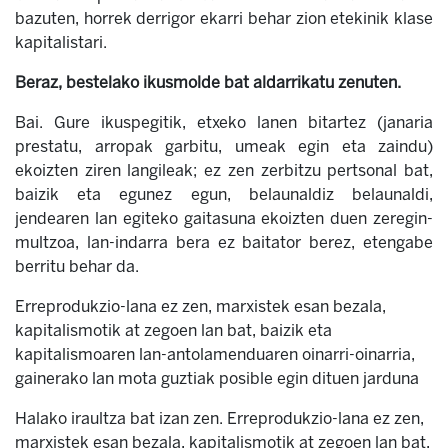
bazuten, horrek derrigor ekarri behar zion etekinik klase
kapitalistari.
Beraz, bestelako ikusmolde bat aldarrikatu zenuten.
Bai. Gure ikuspegitik, etxeko lanen bitartez (janaria
prestatu, arropak garbitu, umeak egin eta zaindu)
ekoizten ziren langileak; ez zen zerbitzu pertsonal bat,
baizik eta egunez egun, belaunaldiz belaunaldi,
jendearen lan egiteko gaitasuna ekoizten duen zeregin-
multzoa, lan-indarra bera ez baitator berez, etengabe
berritu behar da.
Erreprodukzio-lana ez zen, marxistek esan bezala,
kapitalismotik at zegoen lan bat, baizik eta
kapitalismoaren lan-antolamenduaren oinarri-oinarria,
gainerako lan mota guztiak posible egin dituen jarduna
Halako iraultza bat izan zen. Erreprodukzio-lana ez zen,
marxistek esan bezala, kapitalismotik at zegoen lan bat,