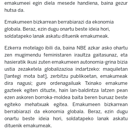
emakumeei egin diela mesede handiena, baina gezur
hutsa da.
Emakumeen bizkarrean berrabiarazi da ekonomia
globala. Beraz, ezin dugu onartu beste ideia hori,
soldatapeko lanak askatu dituenik emakumeak.
Ezkerra motelago ibili da, baina NBE azkar asko ohartu
zen mugimendu feministaren iraultza gaitasunaz, eta
hasieratik ikusi zuten emakumeen autonomia-grina bizia
ustia zezaketela globalizazioa indartzeko: maquiletan
[lantegi mota bat], zerbitzu publikoetan, emakumeak
dira nagusi; gure ordenagailuak Txinako emakume
gazteek egiten dituzte, hain lan-baldintza latzen pean
ezen askoren borroka-moldea baita beren buruaz beste
egiteko mehatxuak egitea. Emakumeen bizkarrean
berrabiarazi da ekonomia globala. Beraz, ezin dugu
onartu beste ideia hori, soldatapeko lanak askatu
dituenik emakumeak.