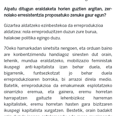
Aipatu ditugun eraldaketa horien guztien argitan, zer-
nolako erresistentzia proposatuko zenuke gaur egun?
Gizartea aldatzeko ezinbestekoa da erreprodukzioa
aldatzea: nola erreproduzitzen duzun zure burua,
halakoxe politika egingo duzu.
70eko hamarkadan sinetsita nengoen, eta orduan baino
are konbentzimendu handiagoz sinesten dut orain,
lehenik, mundua eraldatzeko, mobilizazio feministak
ikuspegi anti-kapitalista izan behar duela, eta
bigarrenik, funtsezkotzat jo behar duela
erreprodukzioaren borroka, bi arrazoi direla medio.
Batetik, erreprodukzioa da emakumeak esplotatzeko
oinarrizko eremua, eta gainera, eremu horretan
harrapatzen gaituzte lehenbizikoz harreman
kapitalistek, eremu horretan hasten gara bizitzaren
ikuspegi kapitalista xurgatzen. Bestetik, orain badakit