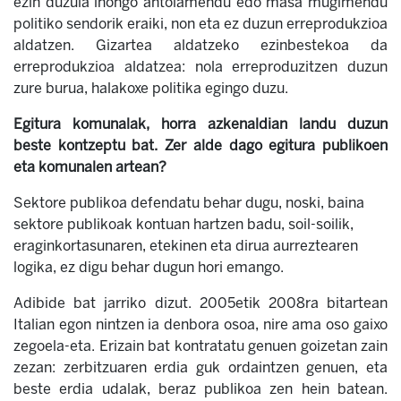
ezin duzula inongo antolamendu edo masa mugimendu
politiko sendorik eraiki, non eta ez duzun erreprodukzioa
aldatzen. Gizartea aldatzeko ezinbestekoa da
erreprodukzioa aldatzea: nola erreproduzitzen duzun
zure burua, halakoxe politika egingo duzu.
Egitura komunalak, horra azkenaldian landu duzun
beste kontzeptu bat. Zer alde dago egitura publikoen
eta komunalen artean?
Sektore publikoa defendatu behar dugu, noski, baina
sektore publikoak kontuan hartzen badu, soil-soilik,
eraginkortasunaren, etekinen eta dirua aurreztearen
logika, ez digu behar dugun hori emango.
Adibide bat jarriko dizut. 2005etik 2008ra bitartean
Italian egon nintzen ia denbora osoa, nire ama oso gaixo
zegoela-eta. Erizain bat kontratatu genuen goizetan zain
zezan: zerbitzuaren erdia guk ordaintzen genuen, eta
beste erdia udalak, beraz publikoa zen hein batean.