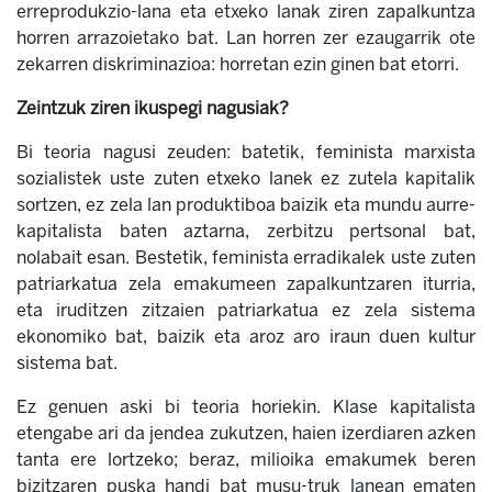
erreprodukzio-lana eta etxeko lanak ziren zapalkuntza
horren arrazoietako bat. Lan horren zer ezaugarrik ote
zekarren diskriminazioa: horretan ezin ginen bat etorri.
Zeintzuk ziren ikuspegi nagusiak?
Bi teoria nagusi zeuden: batetik, feminista marxista
sozialistek uste zuten etxeko lanek ez zutela kapitalik
sortzen, ez zela lan produktiboa baizik eta mundu aurre-
kapitalista baten aztarna, zerbitzu pertsonal bat,
nolabait esan. Bestetik, feminista erradikalek uste zuten
patriarkatua zela emakumeen zapalkuntzaren iturria,
eta iruditzen zitzaien patriarkatua ez zela sistema
ekonomiko bat, baizik eta aroz aro iraun duen kultur
sistema bat.
Ez genuen aski bi teoria horiekin. Klase kapitalista
etengabe ari da jendea zukutzen, haien izerdiaren azken
tanta ere lortzeko; beraz, milioika emakumek beren
bizitzaren puska handi bat musu-truk lanean ematen