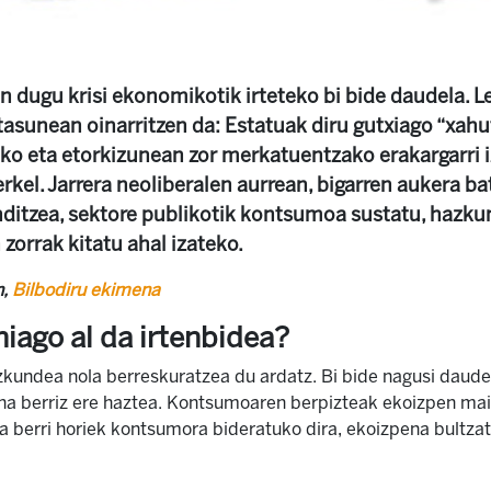
n dugu krisi ekonomikotik irteteko bi bide daudela. 
asunean oinarritzen da: Estatuak diru gutxiago “xahut
ko eta etorkizunean zor merkatuentzako erakargarri iz
rkel. Jarrera neoliberalen aurrean, bigarren aukera ba
ditzea, sektore publikotik kontsumoa sustatu, hazku
zorrak kitatu ahal izateko.
n,
Bilbodiru ekimena
iago al da irtenbidea?
kundea nola berreskuratzea du ardatz. Bi bide nagusi daude
na berriz ere haztea. Kontsumoaren berpizteak ekoizpen mai
a berri horiek kontsumora bideratuko dira, ekoizpena bultzatu