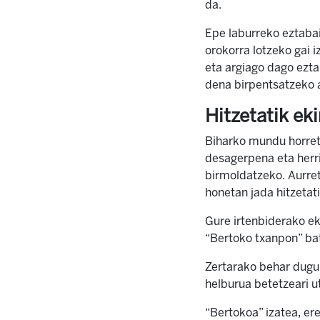
da.
Epe laburreko eztabai
orokorra lotzeko gai 
eta argiago dago ezta
dena birpentsatzeko 
Hitzetatik ek
Biharko mundu horret
desagerpena eta herr
birmoldatzeko. Aurreti
honetan jada hitzetati
Gure irtenbiderako ek
“Bertoko txanpon” bat
Zertarako behar dugu t
helburua betetzeari ut
“Bertokoa” izatea, er