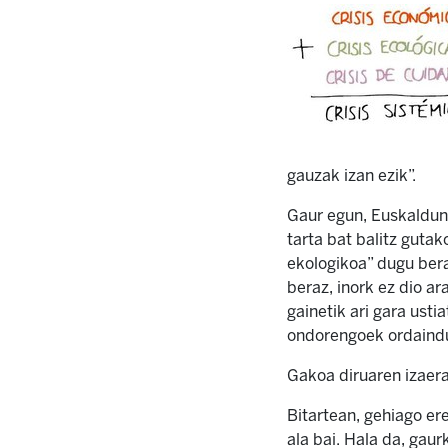
gauzak izan ezik”.
Gaur egun, Euskaldun 
tarta bat balitz guta
ekologikoa” dugu bera
beraz, inork ez dio ar
gainetik ari gara ust
ondorengoek ordaind
Gakoa diruaren izaeran
Bitartean, gehiago er
ala bai. Hala da, gau