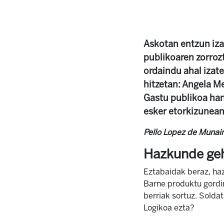
Askotan entzun iza
publikoaren zorrozt
ordaindu ahal izate
hitzetan: Angela Me
Gastu publikoa han
esker etorkizunean 
Pello Lopez de Munai
Hazkunde geh
Eztabaidak beraz, haz
Barne produktu gordi
berriak sortuz. Soldat
Logikoa ezta?