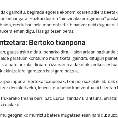
dak gainditu, begirada egoera ekonomikoaren adierazleetaki
izan behar gara. Hazkundearen “aintzinako erregimena” puska
baida, eredu hau nola mantentzetik bihar zer nahi dugunera i
aukera eman digu. Has gaitezen beraz.
intzetara: Bertoko txanpona
an, gauza asko aldatu beharko dira. Haien artean hazkunde 
ialde garatuon kontsumo murrizketa, gainditu ditugun plane
k aipatu bezala, diruaren izaeraren aldaketak zerikusi estua 
k ekintzetara igarotzen hasi gara batzuk.
arpen apurra: Bertoko txanponak, txanpon sozialak, libreak e
 zer den ulertzeko, lehenik eta behin kontzeptua bi hitzetan
rukerako tresna berri bat, Euroa izanda? Erantzuna, erraza: d
zi diolako
emu geografiko murriztu batera mugatzea esan nahi du: auzo, 