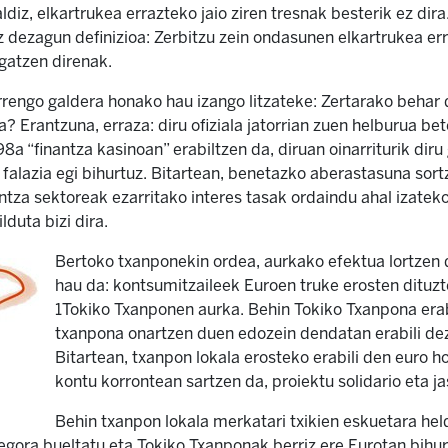
ldiz, elkartrukea errazteko jaio ziren tresnak besterik ez dira
z dezagun definizioa: Zerbitzu zein ondasunen elkartrukea e
gatzen direnak.
rrengo galdera honako hau izango litzateke: Zertarako behar
a? Erantzuna, erraza: diru ofiziala jatorrian zuen helburua bet
 “finantza kasinoan” erabiltzen da, diruan oinarriturik dir
” falazia egi bihurtuz. Bitartean, benetazko aberastasuna sor
ntza sektoreak ezarritako interes tasak ordaindu ahal izateko
duta bizi dira.
Bertoko txanponekin ordea, aurkako efektua lortzen
hau da: kontsumitzaileek Euroen truke erosten dituzt
1Tokiko Txanponen aurka. Behin Tokiko Txanpona erab
txanpona onartzen duen edozein dendatan erabili dez
Bitartean, txanpon lokala erosteko erabili den euro h
kontu korrontean sartzen da, proiektu solidario eta j
Behin txanpon lokala merkatari txikien eskuetara hel
legora bueltatu eta Tokiko Txanponak berriz ere Eurotan bihu