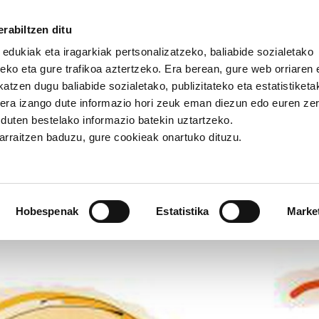
rabiltzen ditu
 edukiak eta iragarkiak pertsonalizatzeko, baliabide sozialetako
eko eta gure trafikoa aztertzeko. Era berean, gure web orriaren e
atzen dugu baliabide sozialetako, publizitateko eta estatistiketa
kera izango dute informazio hori zeuk eman diezun edo euren ze
 lokalak: dirua birpentsatuz
u duten bestelako informazio batekin uztartzeko.
jarraitzen baduzu, gure cookieak onartuko dituzu.
npon lokalak: dirua birpents
Hobespenak
Estatistika
Marke
ROA
EKONOMIA
GIZARTE-EREDUA
INGURUMENA