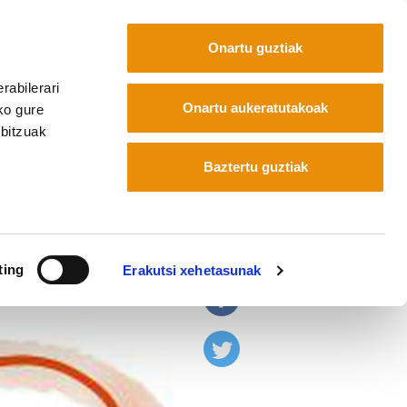
Onartu guztiak
rabilerari
Euskara
Français
Español
Onartu aukeratutakoak
ko gure
rbitzuak
Baztertu guztiak
atuz
ting
Erakutsi xehetasunak