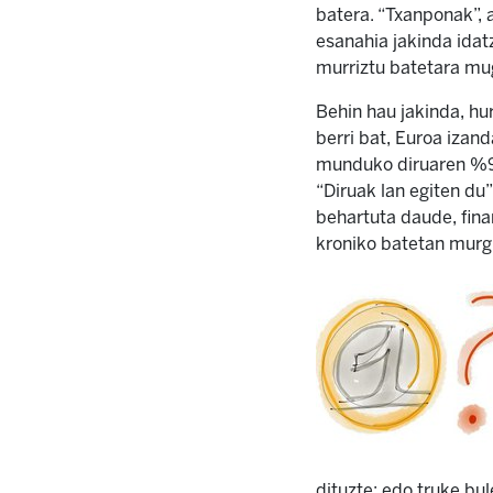
batera. “Txanponak”, a
esanahia jakinda idat
murriztu batetara mu
Behin hau jakinda, hu
berri bat, Euroa izand
munduko diruaren %98a
“Diruak lan egiten du
behartuta daude, fina
kroniko batetan murgil
dituzte: edo truke bu