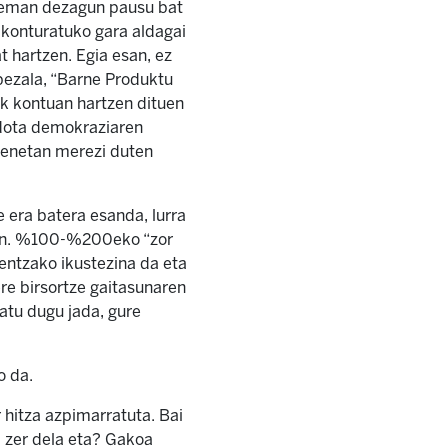
a eman dezagun pausu bat
 konturatuko gara aldagai
 hartzen. Egia esan, ez
bezala, “Barne Produktu
k kontuan hartzen dituen
edota demokraziaren
 benetan merezi duten
 era batera esanda, lurra
nean. %100-%200eko “zor
entzako ikustezina da eta
ere birsortze gaitasunaren
latu dugu jada, gure
o da.
 hitza azpimarratuta. Bai
, zer dela eta? Gakoa