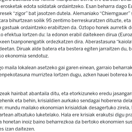
k, erosketak edota soldatak ordaintzeko. Esan beharra dago 
resek “zigor” bat jasotzen dutela. Alemaniako “Chiemgauer”
otara bihurtzean soilik 95 zentimo berreskuratzen dituzte, e
 gastuak ordaintzeko erabiltzen da. Oztopo honek aurretik 
efektua lortzen du: Ia edonon erabil daitekeen dirua (Euro
zkeen txanponengatik ordezkatzen dira. Aberastasuna “kaiola
deetan. Diruak alde batera eta bestera egiten jarraitzen du, b
oko ekonomia sendotuz.
o maila lokalean asetzeko gai garen einean, garraio beharrak 
enpekotasuna murriztea lortzen dugu, azken hauei boterea 
zeak hainbat abantaila ditu, eta etorkizuneko eredu jasangarr
Lehenik eta behin, krisialdien aurkako sendagai hoberena del
: mundu mailako ekonomian krisialdiak desagertuko zirela, h
artean altxatuko luketelako. Hala ere krisiak erakutsi digu p
a honetan inoiz baino beharrezkoa da bertoko ekonomien sus
s izan daitezen.