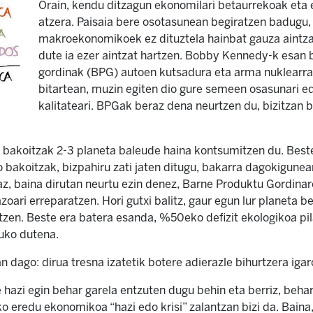
Orain, kendu ditzagun ekonomilari betaurrekoak et
atzera. Paisaia bere osotasunean begiratzen badugu,
makroekonomikoek ez dituztela hainbat gauza aintzat
dute ia ezer aintzat hartzen. Bobby Kennedy-k esan 
gordinak (BPG) autoen kutsadura eta arma nuklearra
bitartean, muzin egiten dio gure semeen osasunari 
kalitateari. BPGak beraz dena neurtzen du, bizitzan
bakoitzak 2-3 planeta baleude haina kontsumitzen du. Beste
ko bakoitzak, bizpahiru zati jaten ditugu, bakarra dagokigu
z, baina dirutan neurtu ezin denez, Barne Produktu Gordinar
azoari erreparatzen. Hori gutxi balitz, gaur egun lur planeta b
iatzen. Beste era batera esanda, %50eko defizit ekologikoa pi
uko dutena.
 dago: dirua tresna izatetik botere adierazle bihurtzera igar
e hazi egin behar garela entzuten dugu behin eta berriz, behar
rko eredu ekonomikoa “hazi edo krisi” zalantzan bizi da. Baina