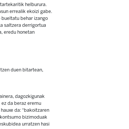
tartekaritik helburura.
sun errealik ekoizi gabe.
 bueltatu behar izango
a saltzera derrigortua
a, eredu honetan
atzen duen bitartean,
ainera, dagozkigunak
ia ez da beraz eremu
 hauxe da: “bakoitzaren
o kontsumo bizimoduak
 eskubidea urratzen hasi