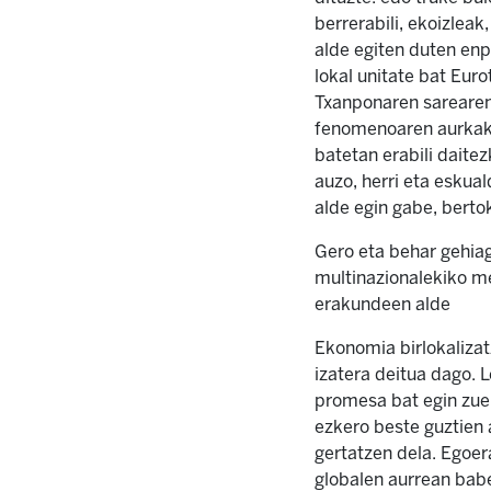
berrerabili, ekoizlea
alde egiten duten enp
lokal unitate bat Eur
Txanponaren sarearen
fenomenoaren aurkako 
batetan erabili daite
auzo, herri eta eskual
alde egin gabe, bert
Gero eta behar gehiag
multinazionalekiko m
erakundeen alde
Ekonomia birlokalizat
izatera deitua dago. 
promesa bat egin zuen
ezkero beste guztien 
gertatzen dela. Egoer
globalen aurrean babe