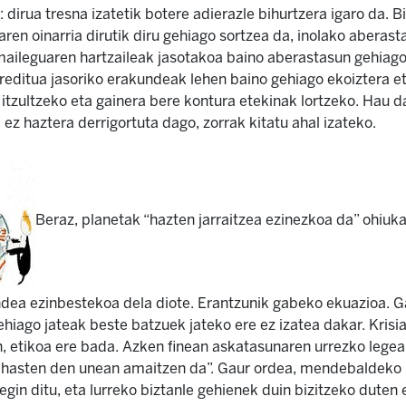
 dirua tresna izatetik botere adierazle bihurtzera igaro da. Bi
ren oinarria dirutik diru gehiago sortzea da, inolako aberasta
maileguaren hartzaileak jasotakoa baino aberastasun gehiago
reditua jasoriko erakundeak lehen baino gehiago ekoiztera et
itzultzeko eta gainera bere kontura etekinak lortzeko. Hau d
ez haztera derrigortuta dago, zorrak kitatu ahal izateko.
Beraz, planetak “hazten jarraitzea ezinezkoa da” ohiuk
dea ezinbestekoa dela diote. Erantzunik gabeko ekuazioa. G
gehiago jateak beste batzuek jateko ere ez izatea dakar. Kris
 etikoa ere bada. Azken finean askatasunaren urrezko legea
 hasten den unean amaitzen da”. Gaur ordea, mendebaldek
egin ditu, eta lurreko biztanle gehienek duin bizitzeko duten