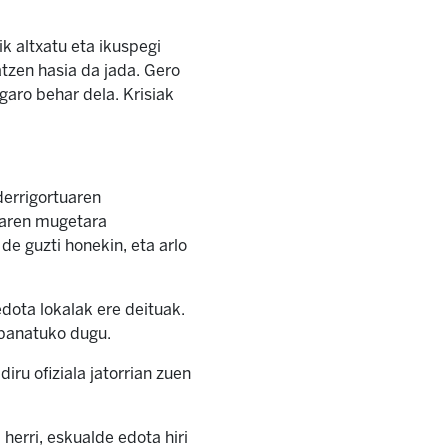
k altxatu eta ikuspegi
tzen hasia da jada. Gero
garo behar dela. Krisiak
derrigortuaren
taren mugetara
de guzti honekin, eta arlo
dota lokalak ere deituak.
 banatuko dugu.
iru ofiziala jatorrian zuen
herri, eskualde edota hiri