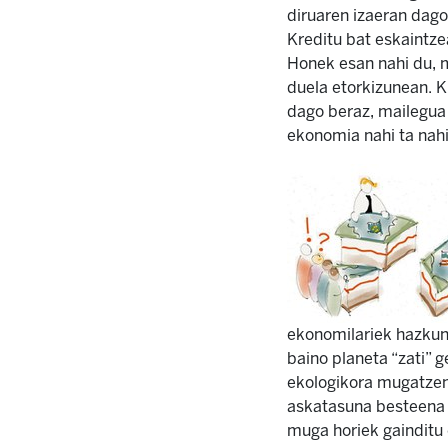
diruaren izaeran dago:
Kreditu bat eskaintzea
Honek esan nahi du, 
duela etorkizunean. K
dago beraz, mailegua 
ekonomia nahi ta nahi 
ekonomilariek hazkun
baino planeta “zati” 
ekologikora mugatzen,
askatasuna besteena
muga horiek gainditu 