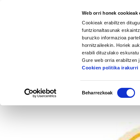
Web orri honek cookieak e
Cookieak erabiltzen ditugu
funtzionaltasunak eskaintz
buruzko informazioa partek
hornitzaileekin. Horiek au
Hasiera
Albisteak eta artikuluak
Txanpon
erabili dituzulako eskurat
Gure web orria erabiltzen 
Txa
Cookien politika irakurri
Baimena
Beharrezkoak
hautatzea
2012/11/12
GENE