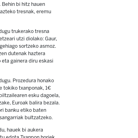
. Behin bi hitz hauen
rrazteko tresnak, eremu
 dugu trukerako tresna
etzeari utzi diolako: Gaur,
u gehiago sortzeko asmoz.
tzen dutenak haztera
 eta gainera diru eskasi
 dugu. Prozedura honako
e tokiko txanponak, 1€
iltzailearen esku dagoela,
ake, Euroak balira bezala.
ori banku etiko baten
asangarriak bultzatzeko.
du, hauek bi aukera
rtu edota Txanpon horiek