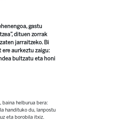
Lehenengoa, gastu
zea”, dituen zorrak
aten jarraitzeko. Bi
t ere aurkeztu zaigu:
ndea bultzatu eta honi
, baina helburua bera:
la handituko du, lanpostu
z eta borobila itxiz.