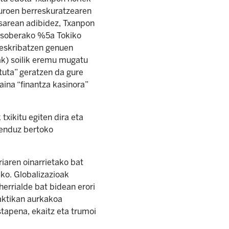
Euroen berreskuratzearen
 sarean adibidez, Txanpon
ta soberako %5a Tokiko
deskribatzen genuen
ak) soilik eremu mugatu
tuta” geratzen da gure
aina “finantza kasinora”
txikitu egiten dira eta
kenduz bertoko
iaren oinarrietako bat
ako. Globalizazioak
errialde bat bidean erori
raktikan aurkakoa
tapena, ekaitz eta trumoi