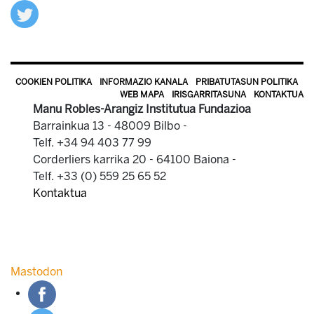
COOKIEN POLITIKA
INFORMAZIO KANALA
PRIBATUTASUN POLITIKA
WEB MAPA
IRISGARRITASUNA
KONTAKTUA
Manu Robles-Arangiz Institutua Fundazioa
Barrainkua 13 - 48009 Bilbo -
Telf. +34 94 403 77 99
Corderliers karrika 20 - 64100 Baiona -
Telf. +33 (0) 559 25 65 52
Kontaktua
Mastodon