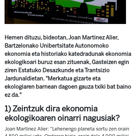
Hemen dituzu, bideotan, Joan Martinez Alier,
Bartzelonako Unibertsitate Autonomoko
ekonomia eta historiako katedradunak ekonomia
ekologikoari buruz esan zituenak, Gasteizen egin
ziren Estatuko Desazkunde eta Trantsizio
Jardunaldietan. "Merkatua gizarte eta
ekologiaren barnean dagoen gauza txiki bat baino
ez da."
1) Zeintzuk dira ekonomia
ekologikoaren oinarri nagusiak?
Joan Martinez Alier: "Lehenengo planeta sortu zen orain