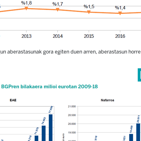
gun aberastasunak gora egiten duen arren, aberastasun horr