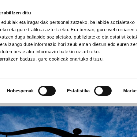
rabiltzen ditu
 edukiak eta iragarkiak pertsonalizatzeko, baliabide sozialetako
eko eta gure trafikoa aztertzeko. Era berean, gure web orriaren e
atzen dugu baliabide sozialetako, publizitateko eta estatistiketa
kera izango dute informazio hori zeuk eman diezun edo euren ze
bilketaren banaketa EAEn
u duten bestelako informazio batekin uztartzeko.
jarraitzen baduzu, gure cookieak onartuko dituzu.
erga bilketaren banaketa EA
Hobespenak
Estatistika
Marke
NOMIA
GIZARTE-EREDUA
EUSKAL-HERRIA