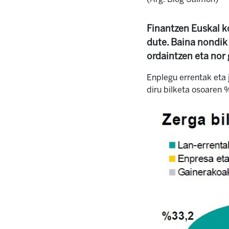
Finantzen Euskal k
dute. Baina nondik
ordaintzen eta nor
Enplegu errentak eta 
diru bilketa osoaren