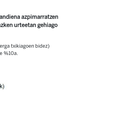
 handiena azpimarratzen
 azken urteetan gehiago
erga txikiagoen bidez)
ute %10a
.