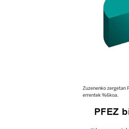
Zuzenenko zergetan P
errentek %6koa.