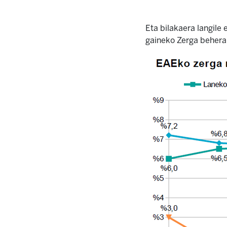
Eta bilakaera langile
gaineko Zerga behera