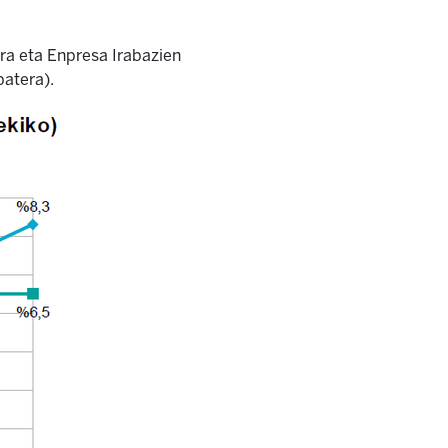
ora eta Enpresa Irabazien
atera).