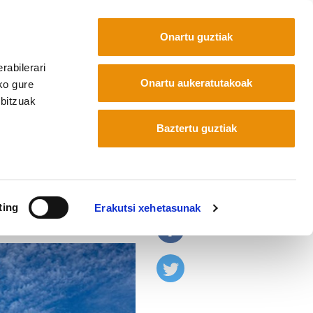
Onartu guztiak
rabilerari
Euskara
Français
Español
Onartu aukeratutakoak
ko gure
rbitzuak
Baztertu guztiak
En
ting
Erakutsi xehetasunak