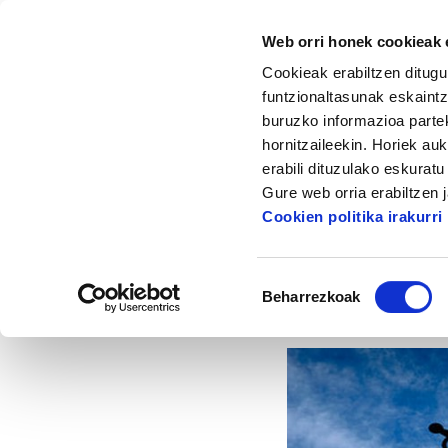
Web orri honek cookieak e
Cookieak erabiltzen ditugu
funtzionaltasunak eskaintz
buruzko informazioa partek
hornitzaileekin. Horiek au
Hasiera
Albisteak eta artikuluak
Zerga 
erabili dituzulako eskurat
Gure web orria erabiltzen 
Z
Cookien politika irakurri
Baimena
Beharrezkoak
hautatzea
2020/02/17
EKO