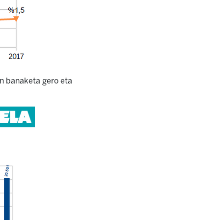
en banaketa gero eta