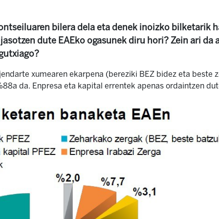
ontseiluaren bilera dela eta denek inoizko bilketarik
 jasotzen dute EAEko ogasunek diru hori? Zein ari da
 gutxiago?
jendarte xumearen ekarpena (bereziki BEZ bidez eta beste z
 %88a da. Enpresa eta kapital errentek apenas ordaintzen d