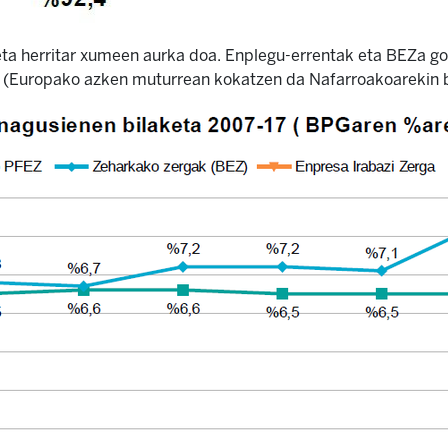
 eta herritar xumeen aurka doa. Enplegu-errentak eta BEZa g
 (Europako azken muturrean kokatzen da Nafarroakoarekin b