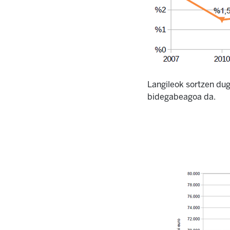
Langileok sortzen du
bidegabeagoa da.