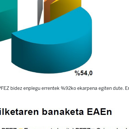
FEZ bidez enplegu errentek %92ko ekarpena egiten dute. En