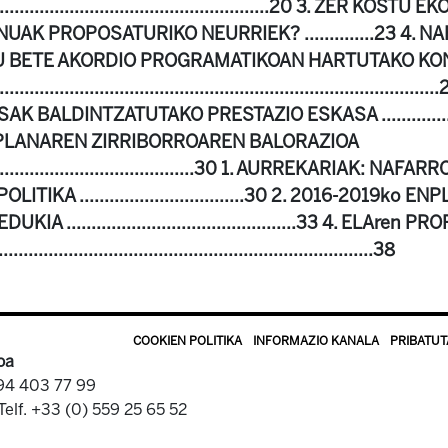
............................................................20 3. ZER KOS
AK PROPOSATURIKO NEURRIEK? ..............23 4. 
U BETE AKORDIO PROGRAMATIKOAN HARTUTAKO K
................................................................................
K BALDINTZATUTAKO PRESTAZIO ESKASA ................
PLANAREN ZIRRIBORROAREN BALORAZIOA
................................................30 1. AURREKARIAK
IKA .................................30 2. 2016-2019ko
A ..............................................33 4. ELAre
.................................................................38
COOKIEN POLITIKA
INFORMAZIO KANALA
PRIBATUT
oa
 94 403 77 99
Telf. +33 (0) 559 25 65 52