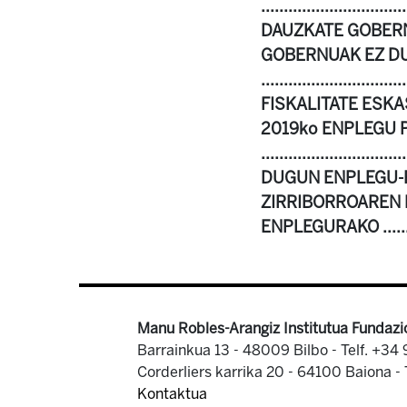
..........................
DAUZKATE GOBERNU
GOBERNUAK EZ D
.............................
FISKALITATE ESKASA
2019ko ENPLEGU 
.......................
DUGUN ENPLEGU-POLIT
ZIRRIBORROAREN EDUKI
ENPLEGURAKO ...............
Manu Robles-Arangiz Institutua Fundazi
Barrainkua 13 - 48009 Bilbo -
Telf. +34
Corderliers karrika 20 - 64100 Baiona -
Kontaktua