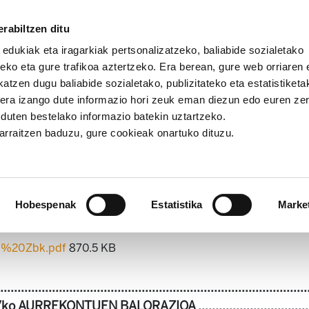
rabiltzen ditu
 edukiak eta iragarkiak pertsonalizatzeko, baliabide sozialetako
eko eta gure trafikoa aztertzeko. Era berean, gure web orriaren e
atzen dugu baliabide sozialetako, publizitateko eta estatistiketa
kera izango dute informazio hori zeuk eman diezun edo euren ze
tak
Azterketak 34. Aurrekontuak, Errenta bermatua eta E
u duten bestelako informazio batekin uztartzeko.
jarraitzen baduzu, gure cookieak onartuko dituzu.
rrekontuak, Errenta bermatua
Nafarroan
Hobespenak
Estatistika
Marke
.%20Zbk.pdf
870.5 KB
..................................................................................
RREKONTUEN BALORAZIOA ...................................