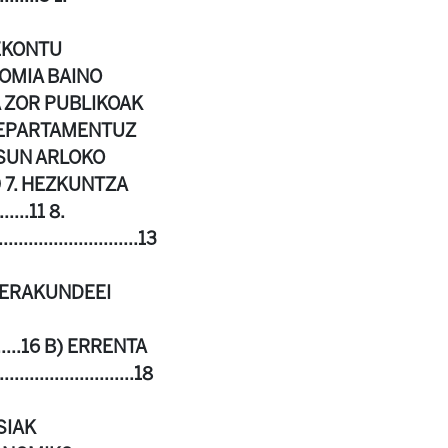
URREKONTU
EKONOMIA BAINO
KONTUA ZOR PUBLIKOAK
A DEPARTAMENTUZ
6. OSASUN ARLOKO
........9 7. HEZKUNTZA
......11 8.
......................13
 CEN ERAKUNDEEI
..............16 B) ERRENTA
..................18
GUSIAK