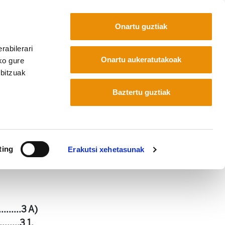
Onartu guztiak
rabilerari
Euskara
Français
Español
Onartu aukeratutakoak
ko gure
rbitzuak
nplegu Plana Nafarroan
Baztertu guztiak
 eta Enplegu Plana
ting
Erakutsi xehetasunak
..........3 A)
.....3 1.