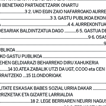
 BENETAKO PARTAIDETZARIK ONARTU
...............................3 2. UKO EGIN ZAIO NAFARROAKO A
.........................................3 3. GASTU PUBLIKOA 
...................................................4 4. AURRE
DESARIAK BALDINTZATUA DAGO ..........6 5. GASTU
..................................................................9 
.............................................................................
........................................................................
 PUBLIKOA ...........................................................
ILEHEN GELDIARAZI BEHARREKO DIRU XAHUKERIA
..................14 10.ATEA ZABALIK UTZI DA UGT, CCOO eta
RAITZEKO ...15 11.ONDORIOAK
...................................................................................
E ESKASAK BABES SOZIAL URRIA DAKAR ....................
RRIZKETAK ETA GIZARTE LARRIALDIA
...................................18 2. LEGE BERRIAREN NEURRI NA