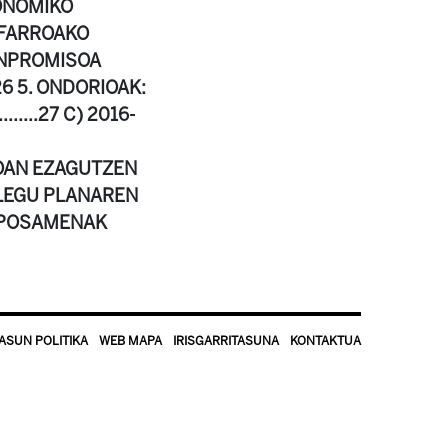
TU EKONOMIKO
NAFARROAKO
ONPROMISOA
...........26 5. ONDORIOAK:
.....27 C) 2016-
: NAFARROAN EZAGUTZEN
 ENPLEGU PLANAREN
n PROPOSAMENAK
ASUN POLITIKA
WEB MAPA
IRISGARRITASUNA
KONTAKTUA