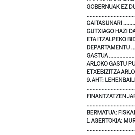
GOBERNUAK EZ DU
......................
GAITASUNARI .........
GUTXIAGO HAZI DA .....
ETA ITZALPEKO BI
DEPARTAMENTU ...........
GASTUA ....................
ARLOKO GASTU PUBLIKOA ....
ETXEBIZITZA ARLOKO GASTU
9. AHT: LEHENBA
.....................
FINANTZATZEN JAR
.............................
BERMATUA: FISKALITAT
1. AGERTOKIA: MU
.......................