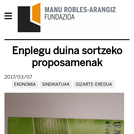
Enplegu duina sortzeko
proposamenak
2017/03/07
EKONOMIA
SINDIKATUAK
GIZARTE-EREDUA