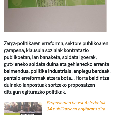
Zerga-politikaren erreforma, sektore publikoaren
garapena, klausula sozialak kontratazio
publikoetan, lan banaketa, soldata igoerak,
gutxieneko soldata duina eta gehienezko errenta
baimendua, politika industriala, enplegu berdeak,
pentsio erreformak atzera bota... Horra baldintza
duineko lanpostuak sortzeko proposatzen
ditugun egiturazko politikak.
Proposamen hauek Azterketak
34 publikazioan argitaratu dira