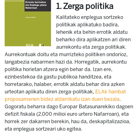
1. Zerga politika
Kalitateko enplegua sortzeko
politikak aplikatuko badira,
lehenik eta behin errotik aldatu
beharko dira aplikatzen ari diren
aurrekontu eta zerga politikak.
Aurrekontuak doitu eta murrizteko politiken ondorioz,
langabezia nabarmen hazi da. Horregatik, aurrekontu
politika horietan atzera egin behar da. Izan ere,
ezinbestekoa da gastu publikoa handitzea, eta
horretarako, halaber, errotik aldatu behar dira azken
urteotan aplikatu diren zerga-politikak,
ELAk hainbat
proposamenen bidez aldarrikatu izan duen bezala
.
Gogoratu beharra dago Europar Batasunarekiko dagoen
defizit fiskala (2.000 milioi euro urtero Nafarroan), eta
horrek zer dakarren berekin, hau da, deskapitalizazioa,
eta enplegua sortzeari uko egitea.