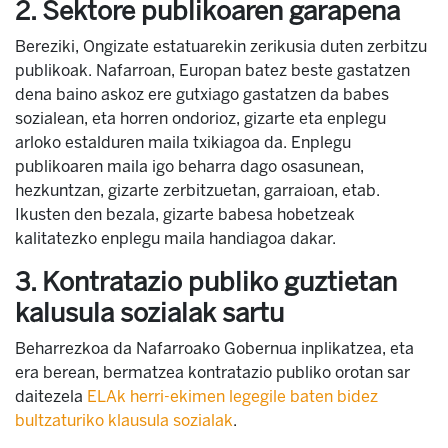
2. Sektore publikoaren garapena
Bereziki, Ongizate estatuarekin zerikusia duten zerbitzu
publikoak. Nafarroan, Europan batez beste gastatzen
dena baino askoz ere gutxiago gastatzen da babes
sozialean, eta horren ondorioz, gizarte eta enplegu
arloko estalduren maila txikiagoa da. Enplegu
publikoaren maila igo beharra dago osasunean,
hezkuntzan, gizarte zerbitzuetan, garraioan, etab.
Ikusten den bezala, gizarte babesa hobetzeak
kalitatezko enplegu maila handiagoa dakar.
3. Kontratazio publiko guztietan
kalusula sozialak sartu
Beharrezkoa da Nafarroako Gobernua inplikatzea, eta
era berean, bermatzea kontratazio publiko orotan sar
daitezela
ELAk herri-ekimen legegile baten bidez
bultzaturiko klausula sozialak
.