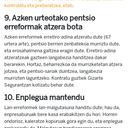
kontrolatu eta prebenitzea, etab
.
9. Azken urteotako pentsio
erreformak atzera bota
Azken erreformek erretiro-adina atzeratu dute (67
urtera arte), pentsio berrien zenbatekoa murriztu dute,
eta erosahalmena galtzea eragin dute. Erretiro-adina
atzeratzeak gazteen langabezia handitzea dakar
berarekin. Hortaz, beharrezkoa da murrizketetan atzera
jotzea, eta pentsio-sariak duintzea, langabezia
murrizten laguntzeko. Kontratu guztiek Gizarte
Segurantzan kotizatu behar dute.
10. Enplegua mantendu
Lan-erreformek lan-malgutasuna handitu dute; hau da,
enpresaburuak bere kasa erabakitzen du hori. Horren
ondorioz, kaleratze kopuruak gora egin du, eta enplegua