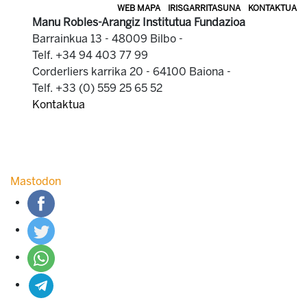
WEB MAPA
IRISGARRITASUNA
KONTAKTUA
Manu Robles-Arangiz Institutua Fundazioa
Barrainkua 13 - 48009 Bilbo -
Telf. +34 94 403 77 99
Corderliers karrika 20 - 64100 Baiona -
Telf. +33 (0) 559 25 65 52
Kontaktua
Mastodon