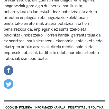
prekarizatu da. Malgutasun handiagoaren eraginez,
langabeziak gora egin du; beraz, hori ikusita,
beharrezkoa da lan-eskubideak hobetzea eta azken
urteotan enpleguan eta negoziazio kolektiboan
onetsitako erreformak atzera botatzea, eta hori
beharrezkoa da, enplegurik ez suntsitzeko eta
baldintzak hobetzeko. Horren haritik, garrantzitsua da
ez onartzea inor kaleratzerik ekonomia, antolaketa edo
ekoizpen arloko arrazoiak direla medio, baldin eta
enpresek irabaziak badituzte edota aurreko urteetan
irabaziak izan badituzte.
COOKIEN POLITIKA
INFORMAZIO KANALA
PRIBATUTASUN POLITIKA