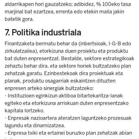
aldarrikapen hori gauzatzeko; adibidez, % 100eko tasa
marjinal bat ezartzea, errenta edo etekin maila jakin
batetik gora.
7. Politika industriala
Finantzaketa bermatu behar da (inbertsioak, I-G-B edo
zirkulatzailea), etorkizuna duen proiektu eta produktu
bat duten enpresentzat. Bestalde, sektore estrategikoak
zehaztu behar dira, eta sektore horiek bultzatzeko plan
zehatzak garatu. Ezinbestekoak dira proiektuak eta
planak, produktu osagarriak eskaintzen dituzten
enpresen arteko sinergiak bultzatzeko:
- Instituzioen eginkizun aktiboa bitartekaritza-lanak
egiteko eta etorkizuna arriskuan duten enpresentzako
kapitala lortzeko.
- Enpresak nazioartera ateratzen laguntzeko prozesuak
lagundu eta dinamizatzea.
- Enpresa txiki eta ertainei buruzko plan zehatzak abian