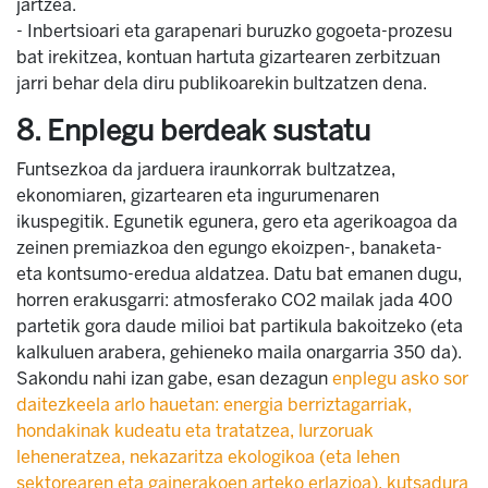
jartzea.
- Inbertsioari eta garapenari buruzko gogoeta-prozesu
bat irekitzea, kontuan hartuta gizartearen zerbitzuan
jarri behar dela diru publikoarekin bultzatzen dena.
8. Enplegu berdeak sustatu
Funtsezkoa da jarduera iraunkorrak bultzatzea,
ekonomiaren, gizartearen eta ingurumenaren
ikuspegitik. Egunetik egunera, gero eta agerikoagoa da
zeinen premiazkoa den egungo ekoizpen-, banaketa-
eta kontsumo-eredua aldatzea. Datu bat emanen dugu,
horren erakusgarri: atmosferako CO2 mailak jada 400
partetik gora daude milioi bat partikula bakoitzeko (eta
kalkuluen arabera, gehieneko maila onargarria 350 da).
Sakondu nahi izan gabe, esan dezagun
enplegu asko sor
daitezkeela arlo hauetan: energia berriztagarriak,
hondakinak kudeatu eta tratatzea, lurzoruak
leheneratzea, nekazaritza ekologikoa (eta lehen
sektorearen eta gainerakoen arteko erlazioa), kutsadura