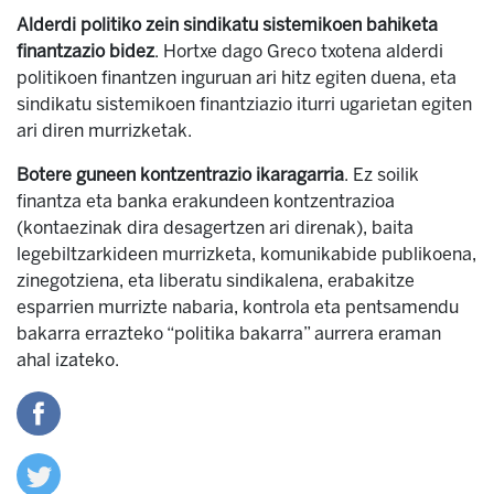
Alderdi politiko zein sindikatu sistemikoen bahiketa
finantzazio bidez
. Hortxe dago Greco txotena alderdi
politikoen finantzen inguruan ari hitz egiten duena, eta
sindikatu sistemikoen finantziazio iturri ugarietan egiten
ari diren murrizketak.
Botere guneen kontzentrazio ikaragarria
. Ez soilik
finantza eta banka erakundeen kontzentrazioa
(kontaezinak dira desagertzen ari direnak), baita
legebiltzarkideen murrizketa, komunikabide publikoena,
zinegotziena, eta liberatu sindikalena, erabakitze
esparrien murrizte nabaria, kontrola eta pentsamendu
bakarra errazteko “politika bakarra” aurrera eraman
ahal izateko.