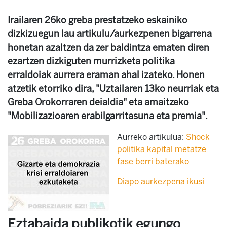
Irailaren 26ko greba prestatzeko eskainiko
dizkizuegun lau artikulu/aurkezpenen bigarrena
honetan azaltzen da zer baldintza ematen diren
ezartzen dizkiguten murrizketa politika
erraldoiak aurrera eraman ahal izateko. Honen
atzetik etorriko dira, "Uztailaren 13ko neurriak eta
Greba Orokorraren deialdia" eta amaitzeko
"Mobilizazioaren erabilgarritasuna eta premia".
Aurreko artikulua:
Shock
politika kapital metatze
fase berri baterako
Diapo aurkezpena ikusi
Eztabaida publikotik egungo