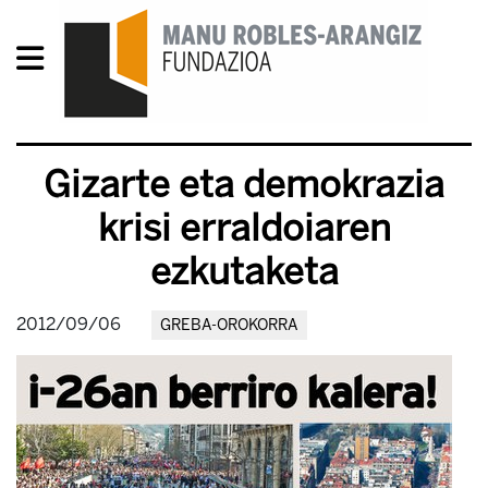
Gizarte eta demokrazia
krisi erraldoiaren
ezkutaketa
2012/09/06
GREBA-OROKORRA