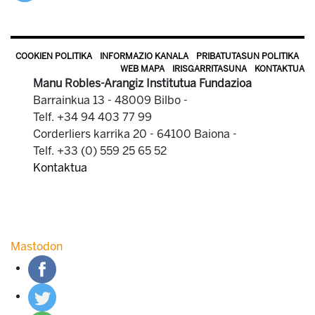
COOKIEN POLITIKA
INFORMAZIO KANALA
PRIBATUTASUN POLITIKA
WEB MAPA
IRISGARRITASUNA
KONTAKTUA
Manu Robles-Arangiz Institutua Fundazioa
Barrainkua 13 - 48009 Bilbo -
Telf. +34 94 403 77 99
Corderliers karrika 20 - 64100 Baiona -
Telf. +33 (0) 559 25 65 52
Kontaktua
Mastodon