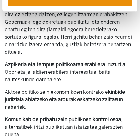
Dekretukada vs. parlamentarismoa
: shock politikak ez
dira ez eztabaidatzen, ez legebiltzarrean erabakitzen.
Gobernuak lege dekretuak publikatu, eta ondoren
onartu egiten dira (larrialdi egoera berezietarako
sortutako figura legala). Horri gehitu behar zaio neurriei
oinarrizko izaera emanda, guztiak betetzera behartzen
dituela.
Azpikeria eta tempus politikoaren erabilera iruzurtia
.
Opor eta jai aldien erabilera interesatua, baita
hauteskunde datena ere.
Aktore politiko zein ekonomikoen kontrako
ekinbide
judiziala abiatzeko eta ardurak eskatzeko zailtasun
nabariak
.
Komunikabide pribatu zein publikoen kontrol osoa
,
alternatibek iritzi publikatuan isla izatea galerazten
duena.