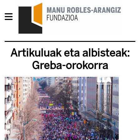
Artikuluak eta albisteak:
Greba-orokorra