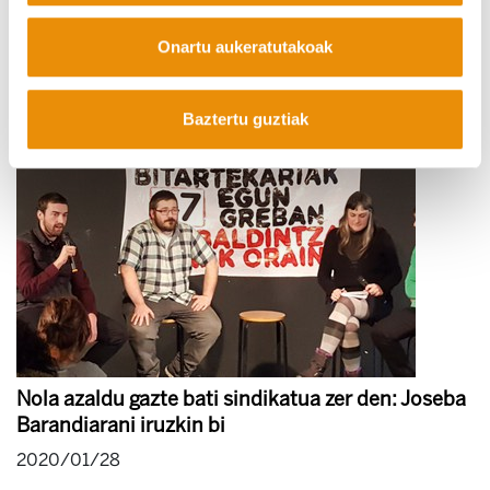
Greba orokorrerako arrazoi emozionalak
Onartu aukeratutakoak
2020/01/29
Baztertu guztiak
Nola azaldu gazte bati sindikatua zer den: Joseba
Barandiarani iruzkin bi
2020/01/28