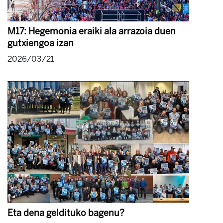
M17: Hegemonia eraiki ala arrazoia duen
gutxiengoa izan
2026/03/21
Eta dena geldituko bagenu?