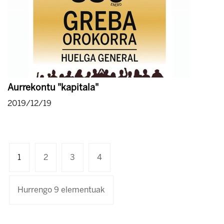
Aurrekontu "kapitala"
2019/12/19
1
2
3
4
Hurrengo 9 elementuak