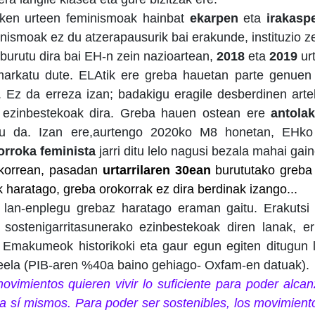
zken urteen feminismoak hainbat
ekarpen
eta
irakasp
inismoak ez du atzerapausurik bai erakunde, instituzio ze
burutu dira bai EH-n zein nazioartean,
2018
eta
2019
ur
 markatu dute. ELAtik ere greba hauetan parte genue
. Ez da erreza izan; badakigu eragile desberdinen arte
na ezinbestekoak dira. Greba hauen ostean ere
antolak
u da. Izan ere,aurtengo 2020ko M8 honetan, EHko
orroka feminista
jarri ditu lelo nagusi bezala mahai gai
okorrean, pasadan
urtarrilaren 30ean
burututako greba 
k haratago, greba orokorrak ez dira berdinak izango...
lan-enplegu grebaz haratago eraman gaitu. Erakutsi 
 sostenigarritasunerako ezinbestekoak diren lanak, er
. Emakumeok historikoki eta gaur egun egiten ditugun 
ekeela (PIB-aren %40a baino gehiago- Oxfam-en datuak).
ovimientos quieren vivir lo suficiente para poder alca
a sí mismos. Para poder ser sostenibles, los movimient