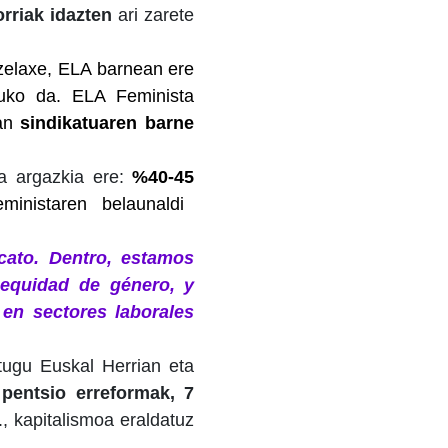
orriak idazten
ari zarete
zelaxe, ELA barnean ere
uko da. ELA Feminista
ean
sindikatuaren barne
ta argazkia
ere:
%40-45
nistaren belaunaldi
cato. Dentro, estamos
equidad de género, y
 en sectores laborales
itugu Euskal
Herrian eta
 pentsio
erreformak, 7
.., kapitalismoa eraldatuz