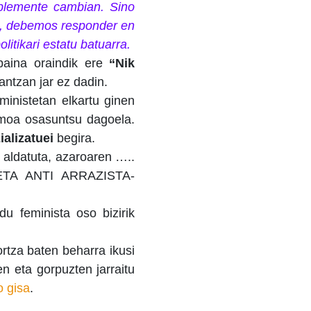
ablemente cambian. Sino
o, debemos responder en
litikari estatu batuarra.
baina oraindik ere
“Nik
ntzan jar ez dadin.
inistetan elkartu ginen
moa osasuntsu dagoela.
ializatuei
begira.
aldatuta, azaroaren …..
ETA ANTI ARRAZISTA-
u feminista oso bizirik
ortza baten beharra ikusi
en eta gorpuzten jarraitu
o gisa
.