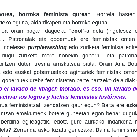
orea, borroka feminista gurea”.
Horrela hasten
eko eguna, aldarrikapen eta borroka eguna.
moa orain bogan dagoela, “
cool
”-a dela (ingelesez 
a… Patronalak eta gobernuak ere feministak ome
n ingelesez
purplewashing
edo zuriketa feminista egit
r dugu zuriketa more honekin gobernu eta patrona
biltzen duten tresna arriskutsua baita. Orain Ana Bo
a edo euskal gobernuetako agintariek feministak ome
 gobernuek greba feministetan parte hartzeko deialdiak e
o el lavado de imagen morado, es eso: un lavado d
ctivar los logros y luchas feministas históricas.
rua feministatzat izendatzen gaur egun? Baita ere
ezk
lantzan emakumeok botere guneetan egon behar dugula
 berdina egiteagatik, edota gure aurkako indarkeria m
dela? Zerrenda asko luzatu genezake. Baina feminismo