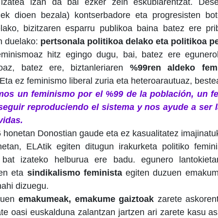
 izatea izan da bai ezker zein eskubiarentzat. Dese
nek dioen bezala) kontserbadore eta progresisten bote
lako, bizitzaren esparru publikoa baina batez ere pri
en duelako:
pertsonala politikoa delako eta politikoa p
inismoaz hitz egingo dugu, bai, batez ere egunerok
oaz, batez ere, biztanleriaren
%99ren aldeko fem
Eta ez feminismo liberal zuria eta heteroarautuaz, beste
os un feminismo por el %99 de la población, un f
seguir reproduciendo el sistema y nos ayude a ser 
vidas.
 honetan Donostian gaude eta ez kasualitatez imajinat
etan, ELAtik egiten ditugun irakurketa politiko femin
bat izateko helburua ere badu. egunero lantokietan,
uen eta
sindikalismo feminista
egiten duzuen emakume
nahi dizuegu.
uzuen
emakumeak, emakume gaiztoak
zarete askoren
te oasi euskalduna zalantzan jartzen ari zarete kasu as