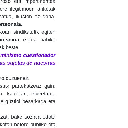
roso eta impertinentea
re ilegitimoen ariketak
batua, ikusten ez dena,
ertsonala.
oan sindikatutik egiten
inismoa
izatea nahiko
ak beste.
eminismo cuestionador
las sujetas de nuestras
uko duzuenez.
istak partekatzeaz gain,
 kaleetan, etxeetan..,
 guztioi besarkada eta
tzat; bake soziala edota
kotan botere publiko eta