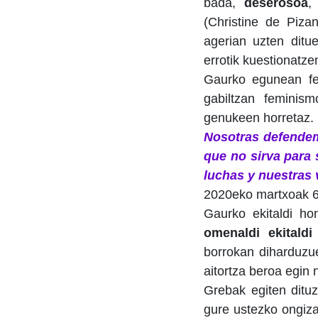
bada,
deserosoa
,
(Christine de Piza
agerian uzten ditue
errotik kuestionatz
Gaurko egunean fem
gabiltzan feminism
genukeen horretaz. 
Nosotras defendem
que no sirva para 
luchas y nuestras 
2020eko martxoak 6
Gaurko ekitaldi hon
omenaldi ekitaldi
borrokan diharduz
aitortza beroa egin 
Grebak egiten dit
gure ustezko ongiza