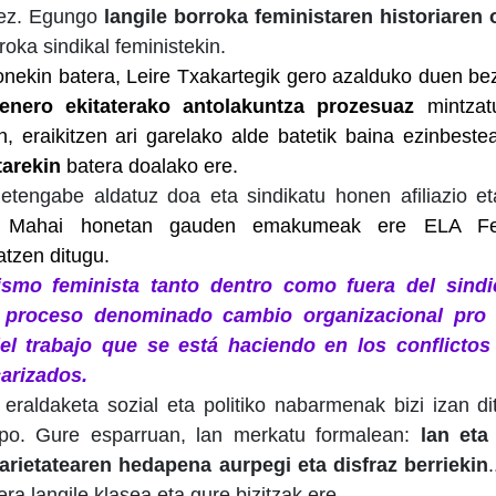
inez. Egungo
langile borroka feministaren historiaren 
oka sindikal feministekin.
nekin batera, Leire Txakartegik gero azalduko duen be
enero ekitaterako antolakuntza
prozesuaz
mintzat
an, eraikitzen ari garelako alde batetik baina ezinbest
tarekin
batera doalako ere.
 etengabe aldatuz doa eta sindikatu honen afiliazio e
 Mahai honetan gauden emakumeak ere ELA Femi
tzen ditugu.
smo feminista tanto dentro como fuera del sindi
 proceso denominado cambio organizacional pro 
del trabajo que se está haciendo en los conflictos
arizados.
raldaketa sozial eta politiko nabarmenak bizi izan d
npo. Gure esparruan, lan merkatu
formalea
n:
lan
eta
arietatearen hedapena aurpegi eta disfraz berriekin
ra langile klasea eta gure bizitzak ere.