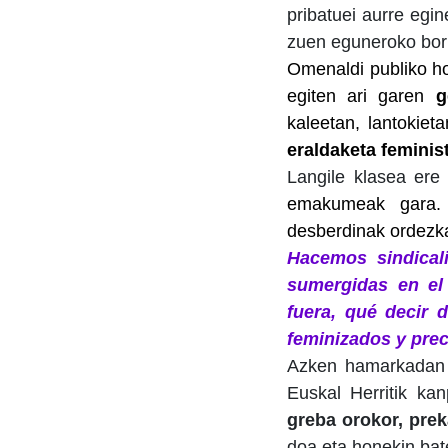
pribatuei aurre eg
zuen eguneroko borr
Omenaldi publiko ho
egiten ari garen
g
kaleetan, lantokiet
eraldaketa feminis
Langile klasea ere
emakumeak gara.
desberdinak ordezka
Hacemos sindicali
sumergidas en el
fuera, qué decir 
feminizados y prec
Azken hamarkadan e
Euskal Herritik ka
greba orokor, prek
doa eta honekin bate