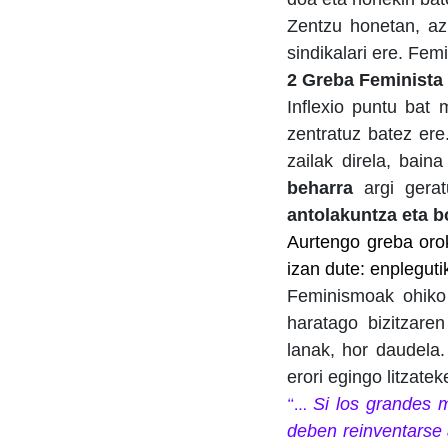
Zentzu honetan, a
sindikalari ere. Fem
2 Greba Feminista
Inflexio puntu bat
zentratuz batez ere
zailak direla, bai
beharra
argi gerat
antolakuntza eta b
Aurtengo greba or
izan dute: enpleguti
Feminismoak ohiko 
haratago bizitzaren
lanak, hor daudela
erori egingo litzat
Si los grandes m
“…
deben reinventarse 