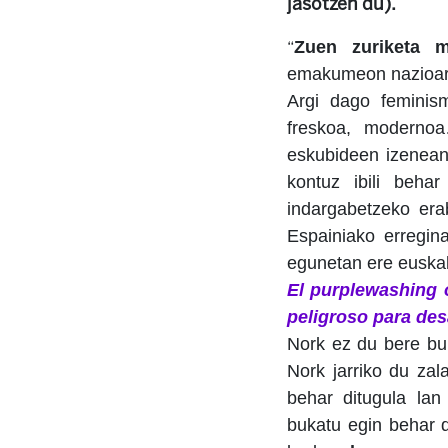
jasotzen du).
Zuen zuriketa m
“
emakumeon nazioart
Argi dago feminis
freskoa, moderno
eskubideen izenea
kontuz ibili beha
indargabetzeko era
Espainiako erregin
egunetan ere euskal
El purplewashing 
peligroso para desa
Nork ez du bere bu
Nork jarriko du za
behar ditugula lan
bukatu egin behar 