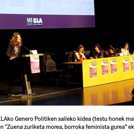
LAko Genero Politiken saileko kidea (testu honek m
n "Zuena zuriketa morea, borroka feminista gurea" eki