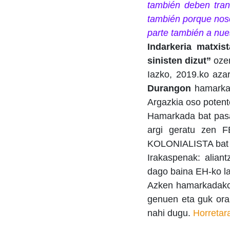
también deben tran
también porque nos
parte también a nuest
Indarkeria matxist
sinisten dizut”
ozen
Iazko, 2019.ko aza
Durangon
hamarkad
Argazkia oso potent
Hamarkada bat pasa
argi geratu zen
KOLONIALISTA bat bi
Irakaspenak: alian
dago baina EH-ko lan
Azken hamarkadako
genuen eta guk orain
nahi dugu.
Horretar