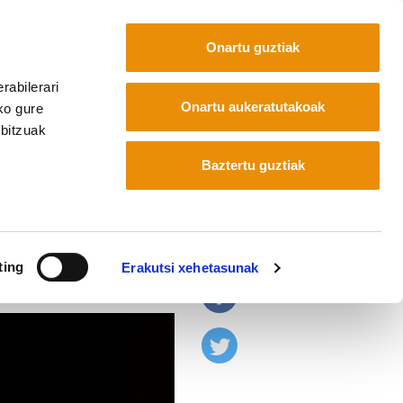
Onartu guztiak
rabilerari
Euskara
Français
Español
Onartu aukeratutakoak
ko gure
rbitzuak
Baztertu guztiak
an nahi du
ting
Erakutsi xehetasunak