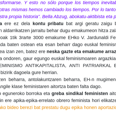
sformarse. Y esto no sólo porque los tiempos inevit
otras mismas hemos cambiado los tiempos. Por lo tant
ra propia historia”. Bella Abzug, abokatu-aktibista eta po
a
ere ez dela
kontu pribatu
bat argi geratu zaigu 
 aldarrikatzen jarraitu behar dugu emakumeon hitza zala
roak 1tik 3rarte 3000 emakume EHko V. Jardunaldi Fem
a baten ostean eta esan beharr dago euskal feminis
ea izan zen, batez ere
neska gazte eta emakume arraz
 ondoren, gaur egungo euskal feminismoaren argazkia 
 FEMINISMO ANTIKAPITALISTA, ANTI PATRIARKAL 
zirik dagoela gure herrian.
tzen beharra, antolakuntzaren beharra, EH-n mugimend
gile klase feministaren aitortza baten falta dago.
 eguneroko borroka eta
greba sindikal feministen
ait
 ere apika-epika-errelato obrero feminista hori elikatz
ako bideo berezi bat prestatu dugu epika honen aportazi