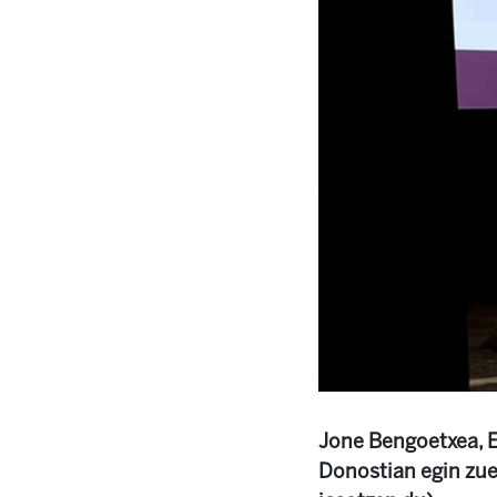
Jone Bengoetxea, E
Donostian egin zue