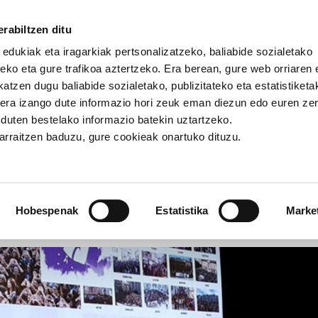
rabiltzen ditu
 edukiak eta iragarkiak pertsonalizatzeko, baliabide sozialetako
eko eta gure trafikoa aztertzeko. Era berean, gure web orriaren e
atzen dugu baliabide sozialetako, publizitateko eta estatistiketa
kera izango dute informazio hori zeuk eman diezun edo euren ze
 %99aren aldeko feminismoa izan nahi du
u duten bestelako informazio batekin uztartzeko.
jarraitzen baduzu, gure cookieak onartuko dituzu.
9aren aldeko feminismoa iz
Hobespenak
Estatistika
Marke
NEROA
HITZALDIA