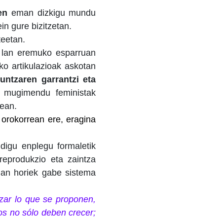
en
eman dizkigu mundu
in gure bizitzetan.
teetan.
n lan eremuko esparruan
ko artikulazioak askotan
untzaren garrantzi eta
 mugimendu feministak
nean.
orokorrean ere, eragina
digu enplegu formaletik
reprodukzio eta zaintza
lan horiek gabe sistema
nzar lo que se proponen,
os no sólo deben crecer;