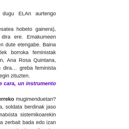
 dugu ELAn aurtengo
esatea hobeto gainera),
n dira ere. Emakumeen
en dute etengabe. Baina
lek borroka feministak
tin, Ana Rosa Quintana,
n dira… greba feminista
gin zituzten.
e cara, un instrumento
erreko
mugimenduetan?
, soldata berdinak jaso
atxista sistemikoarekin
a zerbait bada edo izan