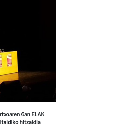
artxoaren 6an ELAK
taldiko hitzaldia