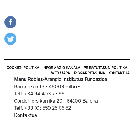
COOKIEN POLITIKA
INFORMAZIO KANALA
PRIBATUTASUN POLITIKA
WEB MAPA
IRISGARRITASUNA
KONTAKTUA
Manu Robles-Arangiz Institutua Fundazioa
Barrainkua 13 - 48009 Bilbo -
Telf. +34 94 403 77 99
Corderliers karrika 20 - 64100 Baiona -
Telf. +33 (0) 559 25 65 52
Kontaktua