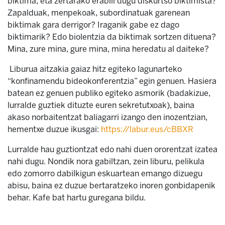
biktima, eta zertarako erabili dugu diskurtso biktimista?
Zapalduak, menpekoak, subordinatuak garenean
biktimak gara derrigor? Iraganik gabe ez dago
biktimarik? Edo biolentzia da biktimak sortzen dituena?
Mina, zure mina, gure mina, mina heredatu al daiteke?
Liburua aitzakia gaiaz hitz egiteko lagunarteko
“konfinamendu bideokonferentzia” egin genuen.
Hasiera
batean ez genuen publiko egiteko asmorik (badakizue,
lurralde guztiek dituzte euren sekretutxoak), baina
akaso norbaitentzat baliagarri izango den inozentzian,
hementxe duzue ikusgai:
https://labur.eus/cBBXR
Lurralde hau guztiontzat edo nahi duen ororentzat izatea
nahi dugu. Nondik nora gabiltzan, zein liburu, pelikula
edo zomorro dabilkigun eskuartean emango dizuegu
abisu, baina ez duzue bertaratzeko inoren gonbidapenik
behar. Kafe bat hartu guregana bildu.