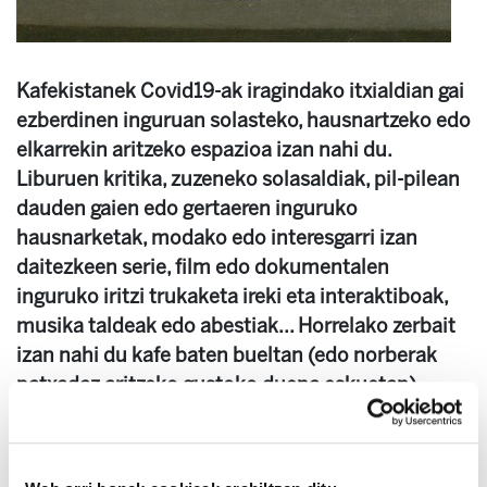
Kafekistanek Covid19-ak iragindako itxialdian gai
ezberdinen inguruan solasteko, hausnartzeko edo
elkarrekin aritzeko espazioa izan nahi du.
Liburuen kritika, zuzeneko solasaldiak, pil-pilean
dauden gaien edo gertaeren inguruko
hausnarketak, modako edo interesgarri izan
daitezkeen serie, film edo dokumentalen
inguruko iritzi trukaketa ireki eta interaktiboak,
musika taldeak edo abestiak... Horrelako zerbait
izan nahi du kafe baten bueltan (edo norberak
patxadaz aritzeko gustoko duena eskuetan),
momentu batzuentan behintzat, sortu nahi
dugun txoko honek.