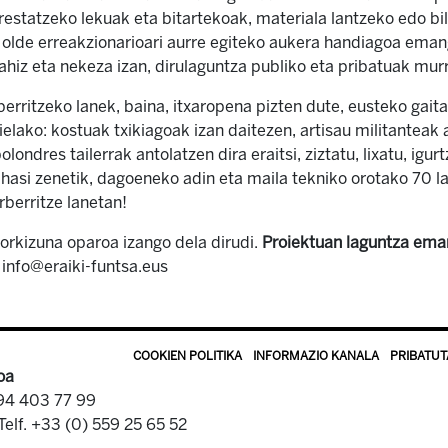
prestatzeko lekuak eta bitartekoak, materiala lantzeko edo b
k olde erreakzionarioari aurre egiteko aukera handiagoa eman
ahiz eta nekeza izan, dirulaguntza publiko eta pribatuak murr
erritzeko lanek, baina, itxaropena pizten dute, eusteko gaita
ielako: kostuak txikiagoak izan daitezen, artisau militanteak 
londres tailerrak antolatzen dira eraitsi, ziztatu, lixatu, igurt
 hasi zenetik, dagoeneko adin eta maila tekniko orotako 70 
rberritze lanetan!
orkizuna oparoa izango dela dirudi.
Proiektuan laguntza ema
 info@eraiki-funtsa.eus
COOKIEN POLITIKA
INFORMAZIO KANALA
PRIBATUT
oa
 94 403 77 99
Telf. +33 (0) 559 25 65 52