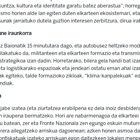
kuntza, kultura eta identitate garatu batez aberastua”; horreg
smo horien alde lan egiten duten elkarteen ekosistemari, et
unak jarraituko dutela guztion interesen zerbitzura, dirua i
une iraunkorra
z Baionatik 15 minututara dago, eta autobusez heltzeko mod
bilakatuko da, militanteen eta elkarteen formazio eta transm
strategikoa izan dadin. Horretarako, bilera gela handi bat iz
 eta logistikarako espazioak eta jendeari ostatu eman ahal iza
ak egiteko, talde formazioko zikloak, "klima-kanpalekuak" e
andiak.
a
jabe izatea (eta ziurtatzea erabilpena ez dela inoiz desbide
iraupena bermatzeko. Hori are nabarmenagoa da elkarteei 
u batean, zer eta Fronte Nazionala zen egungo eskuin mut
terera ailegatzeko arriskua dagoenean; azken honen asmoa da
onfiskatuak izateko arriskuan egon daitezkeen lokalen menpe