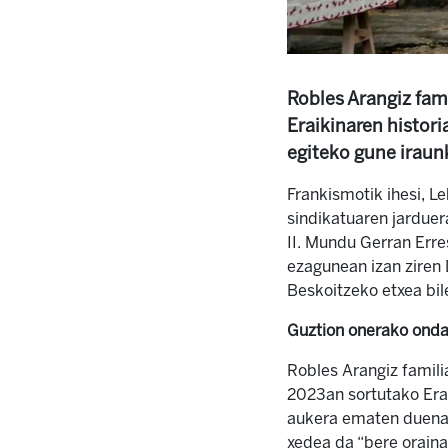
Robles Arangiz fami
Eraikinaren histori
egiteko gune iraun
Frankismotik ihesi, L
sindikatuaren jarduera
II. Mundu Gerran Erre
ezagunean izan ziren 
Beskoitzeko etxea bil
Guztion onerako ond
Robles Arangiz famili
2023an sortutako Erai
aukera ematen duena (
xedea da “bere oraina