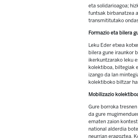
eta solidarioagoa; hiz
funtsak birbanatzea a
transmititutako ondas
Formazio eta bilera g
Leku Eder etxea kotxe
bilera gune iraunkor 
ikerkuntzarako leku e
kolektiboa, biltegiak
izango da lan mintegi
kolektiboko biltzar h
Mobilizazio kolektibo
Gure borroka tresnen 
da gure mugimenduen 
ematen zaion kontest
national alderdia bo
neurrian eragoztea. K