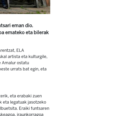
ntsari eman dio.
ioa emateko eta bilerak
arentzat, ELA
al artista eta kulturgile,
e Amalur ostatu
este urrats bat egin, eta
erik, eta erabaki zuen
k eta legatuak jasotzeko
buetsita. Eraiki funtsaren
askeagoa, iraunkorragoa