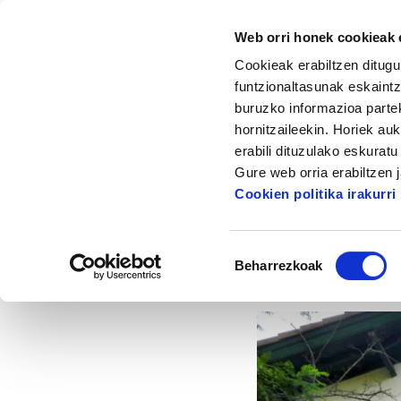
Web orri honek cookieak e
Cookieak erabiltzen ditugu
funtzionaltasunak eskaintz
buruzko informazioa partek
hornitzaileekin. Horiek au
Hasiera
Albisteak eta artikuluak
Tresna 
erabili dituzulako eskurat
Gure web orria erabiltzen 
Tres
Cookien politika irakurri
Baimena
Beharrezkoak
hautatzea
2026/03/02