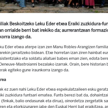
liak Beskoitzeko Leku Eder etxea Eraiki zuzkidura-fu
an orrialde berri bat irekiko da; aurrerantzean formaz
korra izango da.
eku Eder etxea aterpe izan zen Manu Robles-Arangizen famili
rekin jarraitzeko bidean. Etxe horretan izan ziren hainbat eusk
sistentziako eta soldatu aliatuei babes eman zien, edota ber
Deneuve-Mastroianni bezalako izarrak. Orain, bere historian b
erak egiteko gune iraunkorra izango da.
area
ak ez zuen nahi Leku Eder etxea espekulatzaileen esku geratz
ki zuzkidura funtsari ematea. Funts berezi bat da, dohaintza
finkak, balio ondasunak eta dirua), oinordetza zergetatik sal
ren eta etorkizunaren jabe den Euskal Herri bat eraikitzea, 