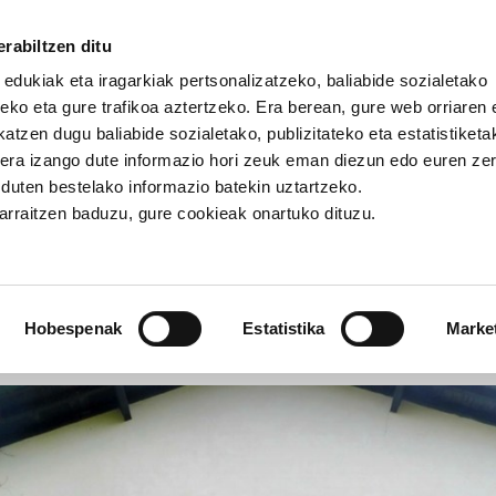
rabiltzen ditu
 edukiak eta iragarkiak pertsonalizatzeko, baliabide sozialetako
eko eta gure trafikoa aztertzeko. Era berean, gure web orriaren e
atzen dugu baliabide sozialetako, publizitateko eta estatistiketa
kera izango dute informazio hori zeuk eman diezun edo euren ze
militante berri bat Beskoitzen
u duten bestelako informazio batekin uztartzeko.
jarraitzen baduzu, gure cookieak onartuko dituzu.
na militante berri bat Besko
Hobespenak
Estatistika
Marke