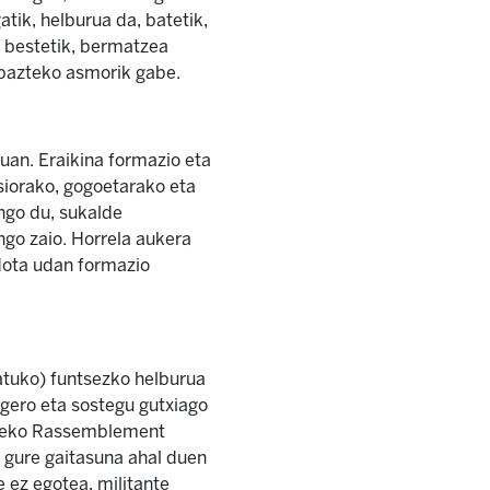
atik, helburua da, batetik,
a bestetik, bermatzea
rabazteko asmorik gabe.
uan. Eraikina formazio eta
isiorako, gogoetarako eta
ango du, sukalde
ngo zaio. Horrela aukera
dota udan formazio
ratuko) funtsezko helburua
gero eta sostegu gutxiago
urreko Rassemblement
 gure gaitasuna ahal duen
 ez egotea, militante