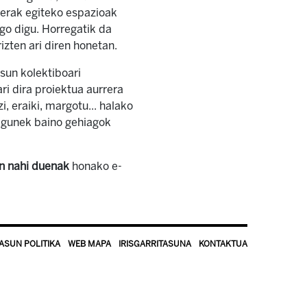
ilerak egiteko espazioak
go digu. Horregatik da
izten ari diren honetan.
sun kolektiboari
ari dira proiektua aurrera
zi, eraiki, margotu... halako
lagunek baino gehiagok
n nahi duenak
honako e-
ASUN POLITIKA
WEB MAPA
IRISGARRITASUNA
KONTAKTUA