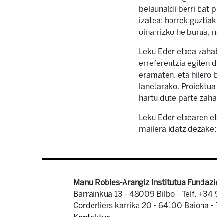
belaunaldi berri bat 
izatea: horrek guztia
oinarrizko helburua, n
Leku Eder etxea zahab
erreferentzia egiten d
eramaten, eta hilero bo
lanetarako. Proiektua
hartu dute parte zaha
Leku Eder etxearen et
mailera idatz dezake:
Manu Robles-Arangiz Institutua Fundazi
Barrainkua 13 - 48009 Bilbo -
Telf. +34
Corderliers karrika 20 - 64100 Baiona -