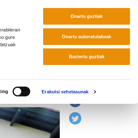
Onartu guztiak
rabilerari
Euskara
Français
Español
Onartu aukeratutakoak
ko gure
rbitzuak
Baztertu guztiak
itzen
ting
Erakutsi xehetasunak