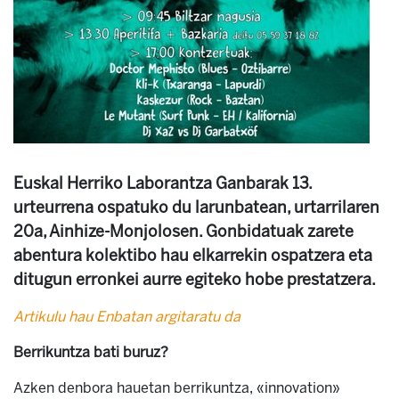
Euskal Herriko Laborantza Ganbarak 13.
urteurrena ospatuko du larunbatean, urtarrilaren
20a, Ainhize-Monjolosen. Gonbidatuak zarete
abentura kolektibo hau elkarrekin ospatzera eta
ditugun erronkei aurre egiteko hobe prestatzera.
Artikulu hau Enbatan argitaratu da
Berrikuntza bati buruz?
Azken denbora hauetan berrikuntza, «innovation»