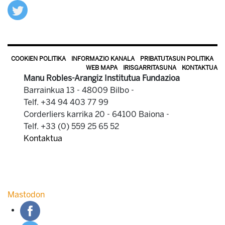
COOKIEN POLITIKA
INFORMAZIO KANALA
PRIBATUTASUN POLITIKA
WEB MAPA
IRISGARRITASUNA
KONTAKTUA
Manu Robles-Arangiz Institutua Fundazioa
Barrainkua 13 - 48009 Bilbo -
Telf. +34 94 403 77 99
Corderliers karrika 20 - 64100 Baiona -
Telf. +33 (0) 559 25 65 52
Kontaktua
Mastodon