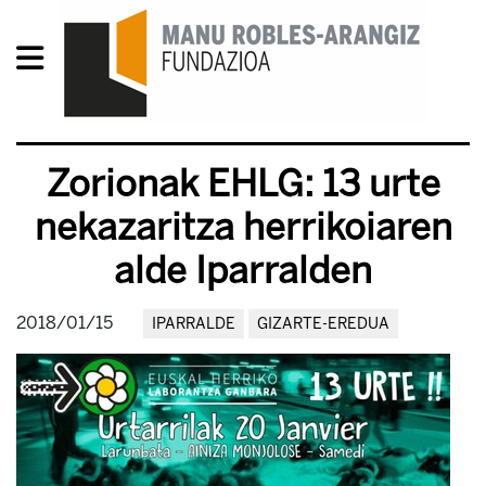
Zorionak EHLG: 13 urte
nekazaritza herrikoiaren
alde Iparralden
2018/01/15
IPARRALDE
GIZARTE-EREDUA