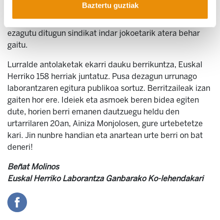
Baztertu guztiak
laborantzaren politika eta orientabidea plantan emaitea.
Osaketa anitza horrek, orain arte departamendu mailan
ezagutu ditugun sindikat indar jokoetarik atera behar
gaitu.
Lurralde antolaketak ekarri dauku berrikuntza, Euskal
Herriko 158 herriak juntatuz. Pusa dezagun urrunago
laborantzaren egitura publikoa sortuz. Berritzaileak izan
gaiten hor ere. Ideiek eta asmoek beren bidea egiten
dute, horien berri emanen dautzuegu heldu den
urtarrilaren 20an, Ainiza Monjolosen, gure urtebetetze
kari. Jin nunbre handian eta anartean urte berri on bat
deneri!
Beñat Molinos
Euskal Herriko Laborantza Ganbarako Ko-lehendakari