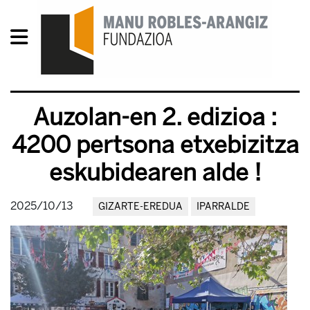
Auzolan-en 2. edizioa :
4200 pertsona etxebizitza
eskubidearen alde !
2025/10/13
GIZARTE-EREDUA
IPARRALDE