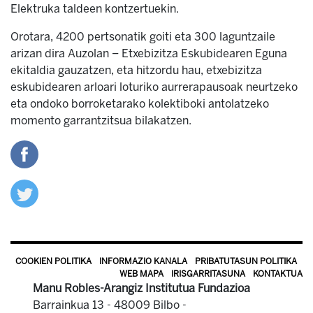
Elektruka taldeen kontzertuekin.
Orotara, 4200 pertsonatik goiti eta 300 laguntzaile
arizan dira Auzolan – Etxebizitza Eskubidearen Eguna
ekitaldia gauzatzen, eta hitzordu hau, etxebizitza
eskubidearen arloari loturiko aurrerapausoak neurtzeko
eta ondoko borroketarako kolektiboki antolatzeko
momento garrantzitsua bilakatzen.
COOKIEN POLITIKA
INFORMAZIO KANALA
PRIBATUTASUN POLITIKA
WEB MAPA
IRISGARRITASUNA
KONTAKTUA
Manu Robles-Arangiz Institutua Fundazioa
Barrainkua 13 - 48009 Bilbo -