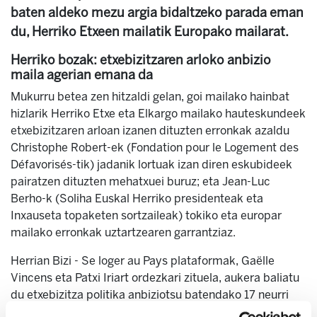
baten aldeko mezu argia bidaltzeko parada eman
du, Herriko Etxeen mailatik Europako mailarat.
Herriko bozak: etxebizitzaren arloko anbizio
maila agerian emana da
Mukurru betea zen hitzaldi gelan, goi mailako hainbat
hizlarik Herriko Etxe eta Elkargo mailako hauteskundeek
etxebizitzaren arloan izanen dituzten erronkak azaldu
Christophe Robert-ek (Fondation pour le Logement des
Défavorisés-tik) jadanik lortuak izan diren eskubideek
pairatzen dituzten mehatxuei buruz; eta Jean-Luc
Berho-k (Soliha Euskal Herriko presidenteak eta
Inxauseta topaketen sortzaileak) tokiko eta europar
mailako erronkak uztartzearen garrantziaz.
Herrian Bizi - Se loger au Pays plataformak, Gaëlle
Vincens eta Patxi Iriart ordezkari zituela, aukera baliatu
du etxebizitza politika anbiziotsu batendako 17 neurri
aurkezteko. Neurri horiek oraindanik Ipar Euskal Herrian