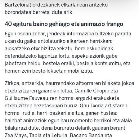
Bartzelona) ordezkariek elkarlanean aritzeko
borondatea berretsi dutelarik.
40 egitura baino gehiago eta animazio frango
Egun osoan zehar, jendeak informazioa biltzeko parada
ukan du gaika antolaturiko elkarteen herrixkan:
alokatzeko etxebizitza xekatu, bere eskubideak
defendatzeko laguntza lortu, espekulaziorik gabe
jabetzara heldu, bestela eraiki, bestela kontsumitu, eta
hemen zein beste lekuetan mobilizatu.
Zirkoa, antzerkia, haurrendako altxorraren bilaketa jokoa
etxebizitzaren gaiarekin lotua, Camille Chopin eta
Guillaume Fauveau-ren horma-argazki erakusketa
etxebizitzen hezetasunari buruz, Gau Txoria artistaren
horma-irudia, herri-bazkari alaitua, ganer-hustea:
hainbat animaziok egun hau momento herrikoi eta alaia
bilakarazi dute, dena bururatu delarik gauean berant
Zea Mays, Tapia eta Leturia, Bacano Banda eta