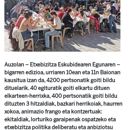
Auzolan – Etxebizitza Eskubidearen Egunaren –
bigarren edizioa, urriaren 10ean eta 11n Baionan
kausitua izan da, 4200 pertsonatik goiti bildu
dituelarik. 40 egituratik goiti elkartu dituen
elkarteen-herrixka, 400 pertsonatik goiti bildu
dituzten 3 hitzaldiak, bazkari herrikoiak, haurren
xokoa, animazio frango eta kontzertuak:
ekitaldiak, lorturiko garaipenak ospatzeko eta
etxebizitza politika deliberatu eta anbiziotsu