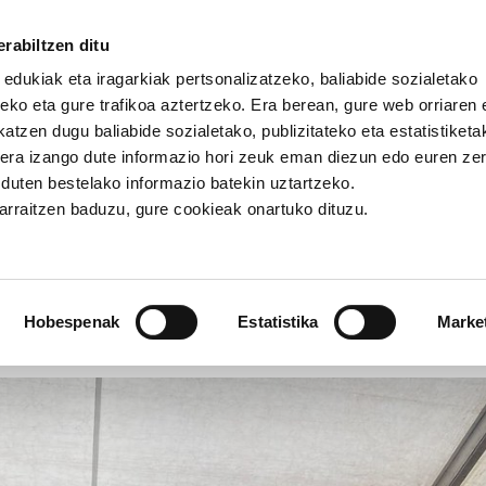
rabiltzen ditu
 edukiak eta iragarkiak pertsonalizatzeko, baliabide sozialetako
eko eta gure trafikoa aztertzeko. Era berean, gure web orriaren e
atzen dugu baliabide sozialetako, publizitateko eta estatistiketa
kera izango dute informazio hori zeuk eman diezun edo euren ze
 eguna
u duten bestelako informazio batekin uztartzeko.
jarraitzen baduzu, gure cookieak onartuko dituzu.
an: Etxebizitza eskubidearen
Hobespenak
Estatistika
Marke
RRALDE
GIZARTE-EREDUA