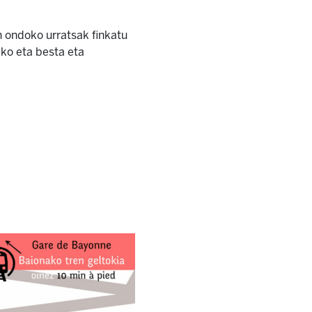
n ondoko urratsak finkatu
eko eta besta eta