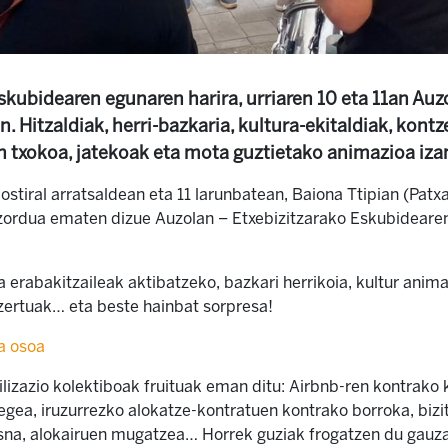
skubidearen egunaren harira, urriaren 10 eta 11an Auz
. Hitzaldiak, herri-bazkaria, kultura-ekitaldiak, kontz
n txokoa, jatekoak eta mota guztietako animazioa iza
ostiral arratsaldean eta 11 larunbatean, Baiona Ttipian (Patx
itzordua ematen dizue Auzolan – Etxebizitzarako Eskubideare
a erabakitzaileak aktibatzeko, bazkari herrikoia, kultur anim
tzertuak… eta beste hainbat sorpresa!
a osoa
izazio kolektiboak fruituak eman ditu: Airbnb-ren kontrako 
egea, iruzurrezko alokatze-kontratuen kontrako borroka, bizit
esna, alokairuen mugatzea… Horrek guziak frogatzen du gauza