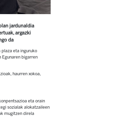
olan jardunaldia
ertuak, argazki
ngo da
a plaza eta inguruko
n Egunaren bigarren
azioak, haurren xokoa,
konpentsazioa eta orain
egi sozialak alokatzaileen
k mugitzen direla