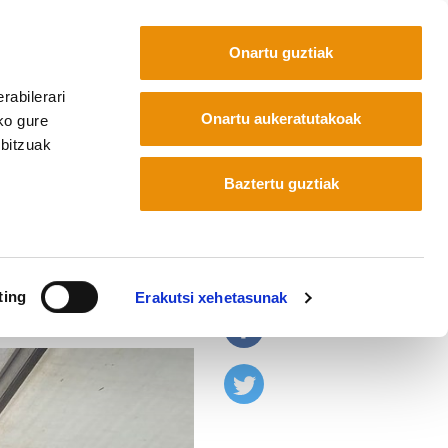
Onartu guztiak
rabilerari
Euskara
Français
Español
Onartu aukeratutakoak
ko gure
rbitzuak
Baztertu guztiak
 eguna
ting
Erakutsi xehetasunak