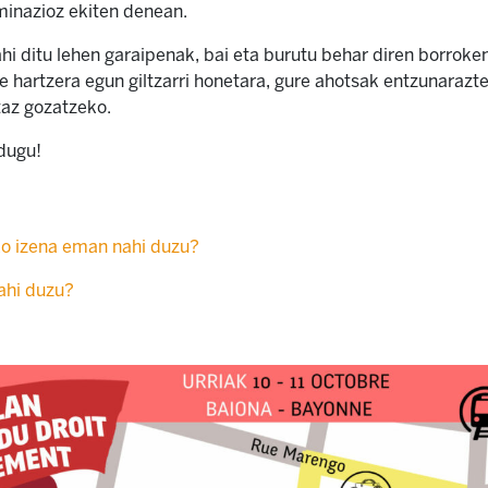
minazioz ekiten denean.
i ditu lehen garaipenak, bai eta burutu behar diren borroke
te hartzera egun giltzarri honetara, gure ahotsak entzunarazt
taz gozatzeko.
 dugu!
o izena eman nahi duzu?
ahi duzu?