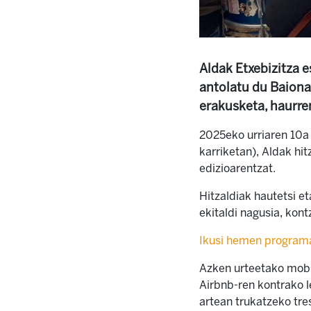
Aldak Etxebizitza e
antolatu du Baionan
erakusketa, haurre
2025eko urriaren 10a 
karriketan), Aldak h
edizioarentzat.
Hitzaldiak hautetsi et
ekitaldi nagusia, kon
Ikusi hemen program
Azken urteetako mobil
Airbnb-ren kontrako l
artean trukatzeko tr