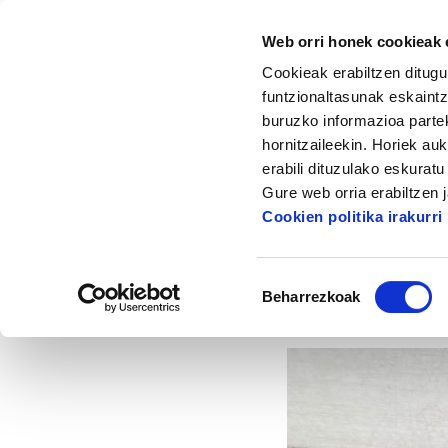
Web orri honek cookieak e
Cookieak erabiltzen ditugu
funtzionaltasunak eskaintz
buruzko informazioa partek
hornitzaileekin. Horiek au
Hasiera
Auzolan: Etxebizitza eskubidearen
erabili dituzulako eskurat
Gure web orria erabiltzen 
Auzol
Cookien politika irakurri
Baimena
Beharrezkoak
hautatzea
2025/10/01
IPA