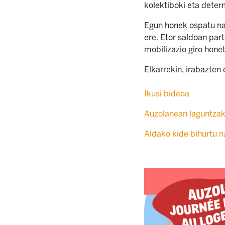
kolektiboki eta deter
Egun honek ospatu nah
ere. Etor saldoan par
mobilizazio giro hone
Elkarrekin, irabazten
Ikusi bideoa
Auzolanean laguntzak
Aldako kide bihurtu n