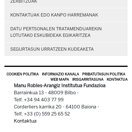
ZERBITZUAK
KONTAKTUAK EDO KANPO HARREMANAK
DATU PERTSONALEN TRATAMENDUAREKIN
LOTUTAKO ESKUBIDEAK EGIKARITZEA
SEGURTASUN URRATZEEN KUDEAKETA
COOKIEN POLITIKA
INFORMAZIO KANALA
PRIBATUTASUN POLITIKA
WEB MAPA
IRISGARRITASUNA
KONTAKTUA
Manu Robles-Arangiz Institutua Fundazioa
Barrainkua 13 - 48009 Bilbo -
Telf. +34 94 403 77 99
Corderliers karrika 20 - 64100 Baiona -
Telf. +33 (0) 559 25 65 52
Kontaktua