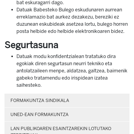
bat eskuragarri dago.
Datuak Babesteko Bulego eskudunaren aurrean
erreklamazio bat aurkez dezakezu, bereziki ez
duzunean eskubideak asetzea lortu, bulego horren
posta helbide edo helbide elektronikoaren bidez.
Segurtasuna
Datuak modu konfidentzialean tratatuko dira
egokiak diren segurtasun neurri tekniko eta
antolatzaileen menpe, aldatzea, galtzea, baimenik
gabeko tratamendu edo irispidean izatea
saihesteko.
FORMAKUNTZA SINDIKALA
UNED-EAN FORMAKUNTZA
LAN PUBLIKOAREN ESAINTZAREKIN LOTUTAKO