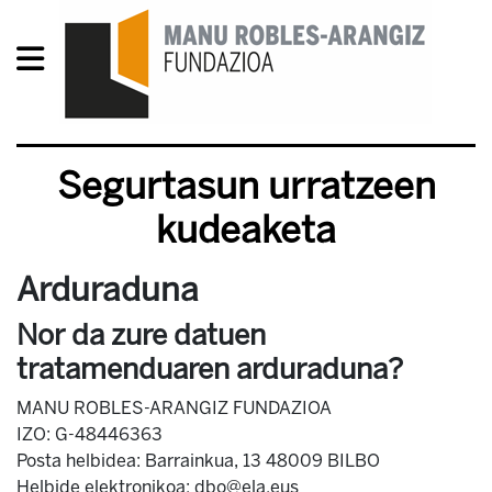
Segurtasun urratzeen
kudeaketa
Arduraduna
Nor da zure datuen
tratamenduaren arduraduna?
MANU ROBLES-ARANGIZ FUNDAZIOA
IZO: G-48446363
Posta helbidea: Barrainkua, 13 48009 BILBO
Helbide elektronikoa: dbo@ela.eus