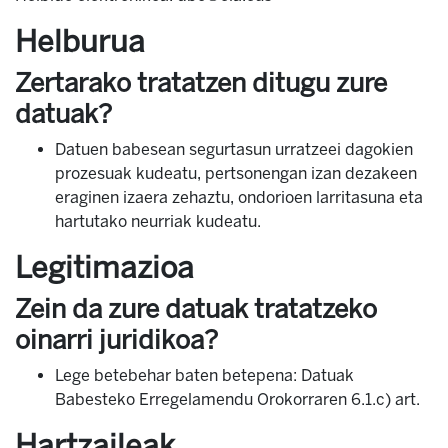
Helburua
Zertarako tratatzen ditugu zure
datuak?
Datuen babesean segurtasun urratzeei dagokien
prozesuak kudeatu, pertsonengan izan dezakeen
eraginen izaera zehaztu, ondorioen larritasuna eta
hartutako neurriak kudeatu.
Legitimazioa
Zein da zure datuak tratatzeko
oinarri juridikoa?
Lege betebehar baten betepena: Datuak
Babesteko Erregelamendu Orokorraren 6.1.c) art.
Hartzaileak