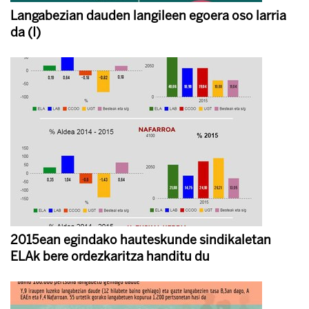
Langabezian dauden langileen egoera oso larria
da (I)
2015ean egindako hauteskunde sindikaletan
ELAk bere ordezkaritza handitu du