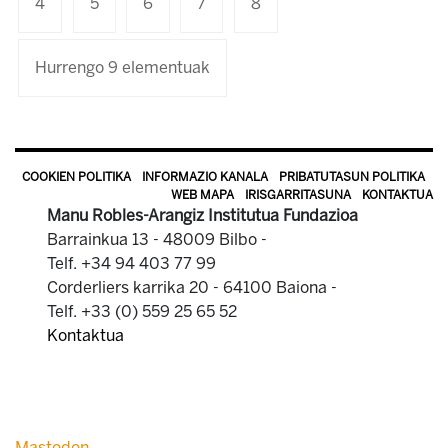
4
5
6
7
8
Hurrengo 9 elementuak
COOKIEN POLITIKA
INFORMAZIO KANALA
PRIBATUTASUN POLITIKA
WEB MAPA
IRISGARRITASUNA
KONTAKTUA
Manu Robles-Arangiz Institutua Fundazioa
Barrainkua 13 - 48009 Bilbo -
Telf. +34 94 403 77 99
Corderliers karrika 20 - 64100 Baiona -
Telf. +33 (0) 559 25 65 52
Kontaktua
Mastodon