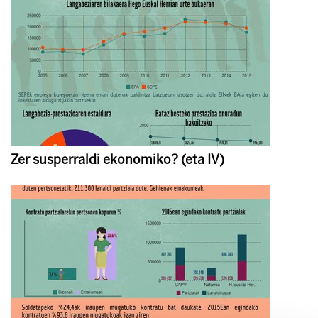
Zer susperraldi ekonomiko? (eta IV)