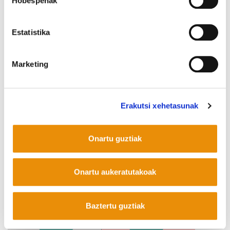
Hobespenak
Estatistika
Marketing
Erakutsi xehetasunak
Zer susperraldi ekonomiko? (I)
Onartu guztiak
Onartu aukeratutakoak
Baztertu guztiak