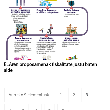
ELAren proposamenak fiskalitate justu baten
alde
Aurreko 9 elementuak
1
2
3